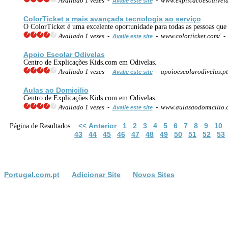
Avaliado 1 vezes -
- www.explicacoesodivela
Avalie este site
ColorTicket a mais avançada tecnologia ao serviço
O ColorTicket é uma excelente oportunidade para todas as pessoas que 
Avaliado 1 vezes -
- www.colorticket.com/ 
Avalie este site
Apoio Escolar Odivelas
Centro de Explicações Kids.com em Odivelas.
Avaliado 1 vezes -
- apoioescolarodivelas.p
Avalie este site
Aulas ao Domicilio
Centro de Explicações Kids.com em Odivelas.
Avaliado 1 vezes -
- www.aulasaodomicilio.
Avalie este site
<< Anterior
1
2
3
4
5
6
7
8
9
10
Página de Resultados:
43
44
45
46
47
48
49
50
51
52
53
Portugal.com.pt
Adicionar Site
Novos Sites