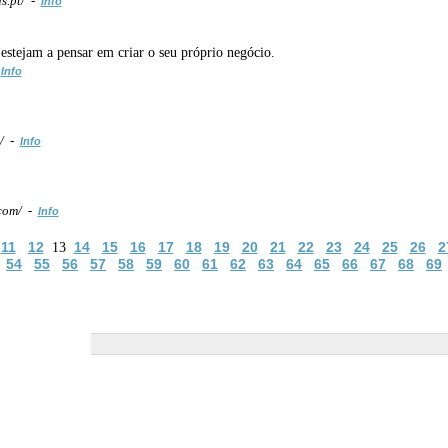
s.pt/ -
Info
estejam a pensar em criar o seu próprio negócio.
-
Info
t/ -
Info
com/ -
Info
11
12
14
15
16
17
18
19
20
21
22
23
24
25
26
2
13
54
55
56
57
58
59
60
61
62
63
64
65
66
67
68
69