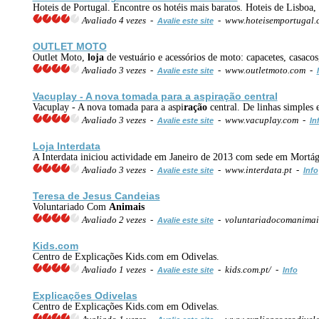
Hoteis de Portugal. Encontre os hotéis mais baratos. Hoteis de Lisboa,
Avaliado 4 vezes -
- www.hoteisemportugal
Avalie este site
OUTLET MOTO
Outlet Moto,
loja
de vestuário e acessórios de moto: capacetes, casacos
Avaliado 3 vezes -
- www.outletmoto.com -
Avalie este site
Vacuplay - A nova tomada para a aspi
ração
central
Vacuplay - A nova tomada para a aspi
ração
central. De linhas simples
Avaliado 3 vezes -
- www.vacuplay.com -
Avalie este site
In
Loja
Interdata
A Interdata iniciou actividade em Janeiro de 2013 com sede em Mortágu
Avaliado 3 vezes -
- www.interdata.pt -
Avalie este site
Info
Teresa de Jesus Candeias
Voluntariado Com
Animais
Avaliado 2 vezes -
- voluntariadocomanimais
Avalie este site
Kids.com
Centro de Explicações Kids.com em Odivelas.
Avaliado 1 vezes -
- kids.com.pt/ -
Avalie este site
Info
Explicações Odivelas
Centro de Explicações Kids.com em Odivelas.