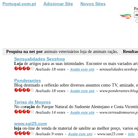
Portugal.com.pt
Adicionar Site
Novos Sites
Pe
Pesquisa na net por
animais veterinários loja de animais ração
. Resultad
Sensualidades Sexshop
Loja
de artigos para as suas íntimidades. Encontre os mais variados arti
Avaliado 18 vezes -
- sensualidades.sexsho
Avalie este site
Ponderantes
Blog destinado a reflexão sobre diversos assuntos como TV, amizade, e
Avaliado 18 vezes -
- www.ponderantes.blog
Avalie este site
Terras de Mouros
No co
ração
do Parque Natural do Sudoeste Alentejano e Costa Vicenti
Avaliado 14 vezes -
- www.terrasdemouros.p
Avalie este site
www.sat25.com
loja
on-line de venda de material de satelite ao melhor preço, varios 
Avaliado 9 vezes -
- www.sat25.com -
Avalie este site
Info