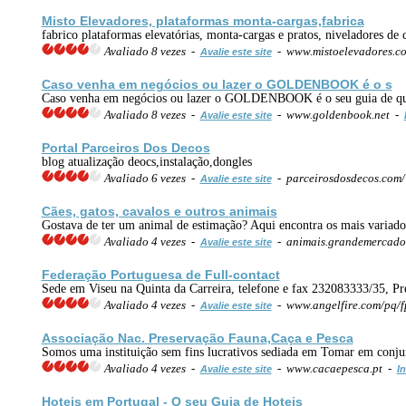
Misto Elevadores, plataformas monta-cargas,fabrica
fabrico plataformas elevatórias, monta-cargas e pratos, niveladores de 
Avaliado 8 vezes -
- www.mistoelevadores.c
Avalie este site
Caso venha em negócios ou lazer o GOLDENBOOK é o s
Caso venha em negócios ou lazer o GOLDENBOOK é o seu guia de qual
Avaliado 8 vezes -
- www.goldenbook.net -
Avalie este site
Portal Parceiros Dos Decos
blog atualização deocs,instalação,dongles
Avaliado 6 vezes -
- parceirosdosdecos.com
Avalie este site
Cães, gatos, cavalos e outros
animais
Gostava de ter um animal de estimação? Aqui encontra os mais variado
Avaliado 4 vezes -
- animais.grandemercado
Avalie este site
Fede
ração
Portuguesa de Full-contact
Sede em Viseu na Quinta da Carreira, telefone e fax 232083333/35, Pr
Avaliado 4 vezes -
- www.angelfire.com/pq/f
Avalie este site
Associação Nac. Preservação Fauna,Caça e Pesca
Somos uma instituição sem fins lucrativos sediada em Tomar em conj
Avaliado 4 vezes -
- www.cacaepesca.pt -
Avalie este site
In
Hoteis em Portugal - O seu Guia de Hoteis