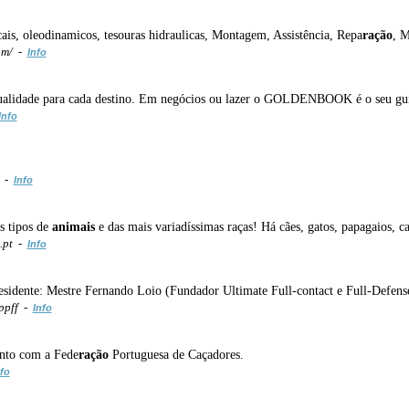
cais, oleodinamicos, tesouras hidraulicas, Montagem, Assistência, Repa
ração
, M
om/ -
Info
idade para cada destino. Em negócios ou lazer o GOLDENBOOK é o seu guia d
Info
/ -
Info
s tipos de
animais
e das mais variadíssimas raças! Há cães, gatos, papagaios, ca
.pt -
Info
esidente: Mestre Fernando Loio (Fundador Ultimate Full-contact e Full-Defens
ppff -
Info
unto com a Fede
ração
Portuguesa de Caçadores.
fo