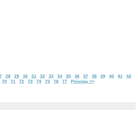
7
28
29
30
31
32
33
34
35
36
37
38
39
40
41
42
70
71
72
73
74
75
76
77
Próximo >>