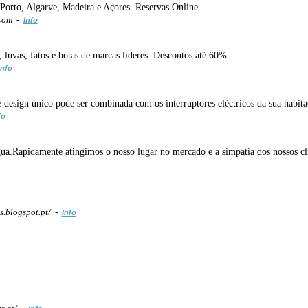
 Porto, Algarve, Madeira e Açores. Reservas Online.
.com -
Info
, luvas, fatos e botas de marcas líderes. Descontos até 60%.
Info
 e design único pode ser combinada com os interruptores eléctricos da sua hab
fo
a.Rapidamente atingimos o nosso lugar no mercado e a simpatia dos nossos clie
.blogspot.pt/ -
Info