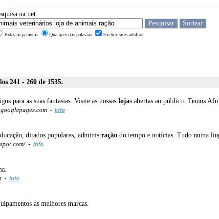
squisa na net:
Todas as palavras
Qualquer das palavras
Excluir sites adultos
os 241 - 260 de 1535.
gos para as suas fantasias. Visite as nossas
loja
s abertas ao público. Temos Afro
p.googlepages.com -
Info
ducação, ditados populares, administ
ração
do tempo e notícias. Tudo numa lingu
spot.com/ -
Info
na.
t -
Info
equipamentos as melhores marcas.