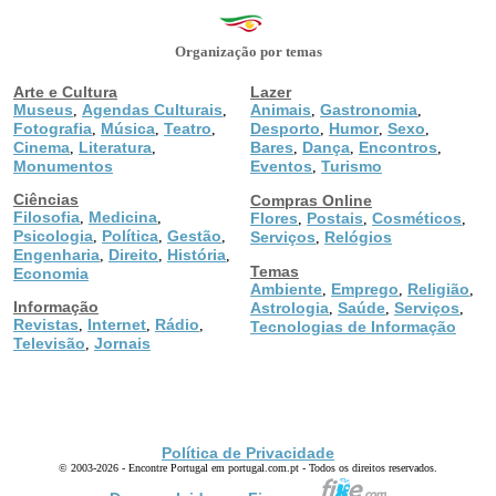
Organização por temas
Arte e Cultura
Lazer
Museus
Agendas Culturais
Animais
Gastronomia
,
,
,
,
Fotografia
Música
Teatro
Desporto
Humor
Sexo
,
,
,
,
,
,
Cinema
Literatura
Bares
Dança
Encontros
,
,
,
,
,
Monumentos
Eventos
Turismo
,
Ciências
Compras Online
Filosofia
Medicina
,
,
Flores
Postais
Cosméticos
,
,
,
Psicologia
Política
Gestão
,
,
,
Serviços
Relógios
,
Engenharia
Direito
História
,
,
,
Temas
Economia
Ambiente
Emprego
Religião
,
,
,
Informação
Astrologia
Saúde
Serviços
,
,
,
Revistas
Internet
Rádio
,
,
,
Tecnologias de Informação
Televisão
Jornais
,
Política de Privacidade
© 2003-2026 - Encontre Portugal em portugal.com.pt - Todos os direitos reservados.