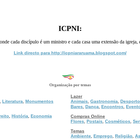
ICPNI:
onde cada discípulo é um ministro e cada casa uma extensão da igreja,
Link directo para http://icpniararuama.blogspot.com/
Organização por temas
Lazer
Literatura
Monumentos
Animais
Gastronomia
Desporto
,
,
,
,
Bares
Dança
Encontros
Event
,
,
,
reito
História
Economia
,
,
Compras Online
Flores
Postais
Cosméticos
Ser
,
,
,
Temas
Ambiente
Emprego
Religião
As
,
,
,