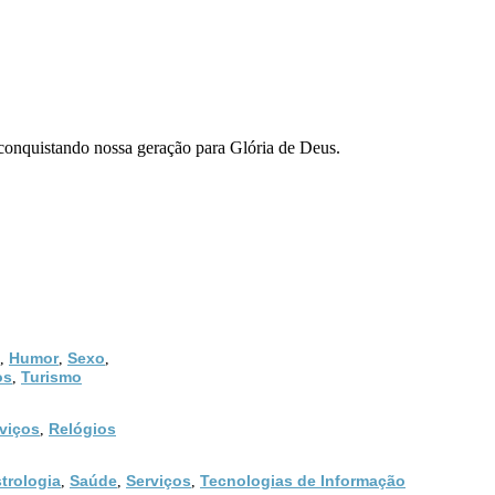
 conquistando nossa geração para Glória de Deus.
Humor
Sexo
,
,
,
os
Turismo
,
viços
Relógios
,
trologia
Saúde
Serviços
Tecnologias de Informação
,
,
,