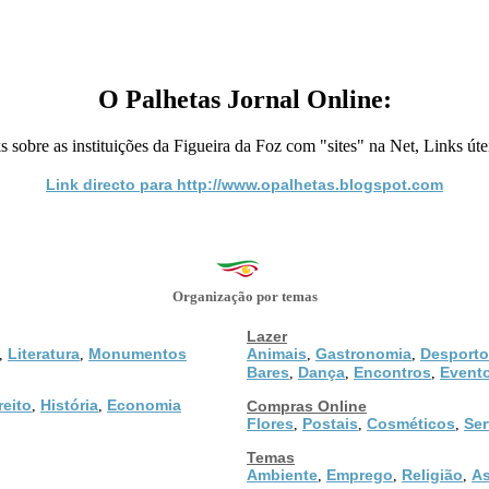
O Palhetas Jornal Online:
s sobre as instituições da Figueira da Foz com "sites" na Net, Links út
Link directo para http://www.opalhetas.blogspot.com
Organização por temas
Lazer
Literatura
Monumentos
Animais
Gastronomia
Desporto
,
,
,
,
Bares
Dança
Encontros
Event
,
,
,
reito
História
Economia
,
,
Compras Online
Flores
Postais
Cosméticos
Ser
,
,
,
Temas
Ambiente
Emprego
Religião
As
,
,
,