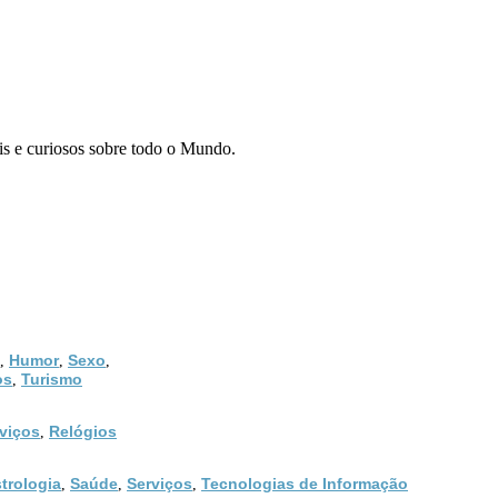
eis e curiosos sobre todo o Mundo.
Humor
Sexo
,
,
,
os
Turismo
,
viços
Relógios
,
trologia
Saúde
Serviços
Tecnologias de Informação
,
,
,