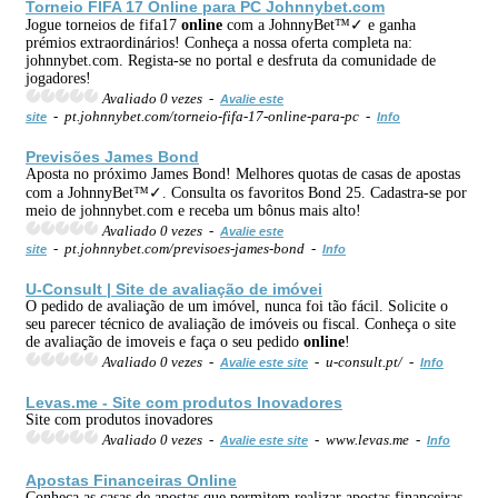
Torneio FIFA 17
Online
para PC Johnnybet.com
Jogue torneios de fifa17
online
com a JohnnyBet™✓ e ganha
prémios extraordinários! Conheça a nossa oferta completa na:
johnnybet.com. Regista-se no portal e desfruta da comunidade de
jogadores!
Avaliado 0 vezes -
Avalie este
- pt.johnnybet.com/torneio-fifa-17-online-para-pc -
site
Info
Previsões James Bond
Aposta no próximo James Bond! Melhores quotas de casas de apostas
com a JohnnyBet™✓. Consulta os favoritos Bond 25. Cadastra-se por
meio de johnnybet.com e receba um bônus mais alto!
Avaliado 0 vezes -
Avalie este
- pt.johnnybet.com/previsoes-james-bond -
site
Info
U-Consult | Site de avaliação de imóvei
O pedido de avaliação de um imóvel, nunca foi tão fácil. Solicite o
seu parecer técnico de avaliação de imóveis ou fiscal. Conheça o site
de avaliação de imoveis e faça o seu pedido
online
!
Avaliado 0 vezes -
- u-consult.pt/ -
Avalie este site
Info
Levas.me - Site com produtos Inovadores
Site com produtos inovadores
Avaliado 0 vezes -
- www.levas.me -
Avalie este site
Info
Apostas Financeiras
Online
Conheça as casas de apostas que permitem realizar apostas financeiras