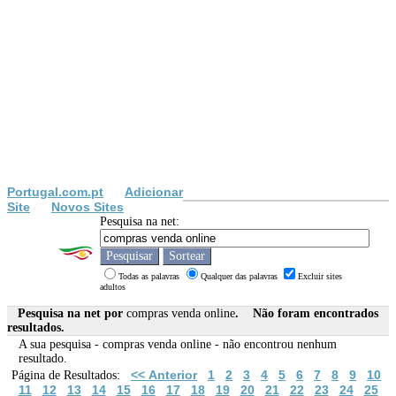
Portugal.com.pt
Adicionar
Site
Novos Sites
Pesquisa na net:
Todas as palavras
Qualquer das palavras
Excluir sites
adultos
Pesquisa na net por
compras venda online
. Não foram encontrados
resultados.
A sua pesquisa -
compras venda online
- não encontrou nenhum
resultado.
<< Anterior
1
2
3
4
5
6
7
8
9
10
Página de Resultados:
11
12
13
14
15
16
17
18
19
20
21
22
23
24
25