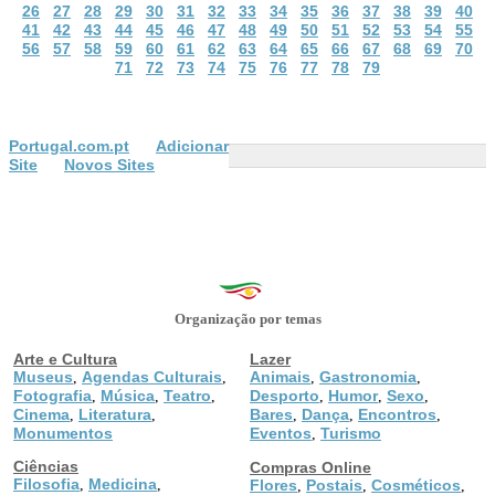
26
27
28
29
30
31
32
33
34
35
36
37
38
39
40
41
42
43
44
45
46
47
48
49
50
51
52
53
54
55
56
57
58
59
60
61
62
63
64
65
66
67
68
69
70
71
72
73
74
75
76
77
78
79
Portugal.com.pt
Adicionar
Site
Novos Sites
Organização por temas
Arte e Cultura
Lazer
Museus
Agendas Culturais
Animais
Gastronomia
,
,
,
,
Fotografia
Música
Teatro
Desporto
Humor
Sexo
,
,
,
,
,
,
Cinema
Literatura
Bares
Dança
Encontros
,
,
,
,
,
Monumentos
Eventos
Turismo
,
Ciências
Compras Online
Filosofia
Medicina
,
,
Flores
Postais
Cosméticos
,
,
,