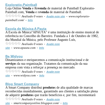
Exploratio-Paintball
Loja Online
Venda
e Re
venda
de material de Paintball Exploratio-
Paintball.com,
Venda
e re
venda
de material de Paintball.
Avaliado 0 vezes -
- www.exploratio-
Avalie este site
paintball.com/ -
Info
Escola de Música A Pauta
A Escola de Música“APAUTA” é uma instituição de ensino musical de
referência no Concelho do Barreiro. Fundada a 1 de Outubro de 1982,
dia Mundial da Música, pelo Professor Augusto Luís,
Avaliado 0 vezes -
Avalie este
- www.apauta.com -
site
Info
Be Widyou
Dinamizamos e enriquecemos a comunicação institucional e de
serviço
s da sua organização. Tratamos da comunicação da sua
empresa com vista a reforçar a presença no mercado.
Avaliado 0 vezes -
Avalie este
- www.widyou.com -
site
Info
Blog Smart Company
A Smart Company distribui
produto
s de alta qualidade de marcas
reconhecidas mundialmente, garantindo aos clientes a satisfação plena
de adquirir
produto
s que trarão benefícios e, por fim, incrementarã
Avaliado 0 vezes -
Avalie este
- smartcompanyonline.blogspot.com/ -
site
Info