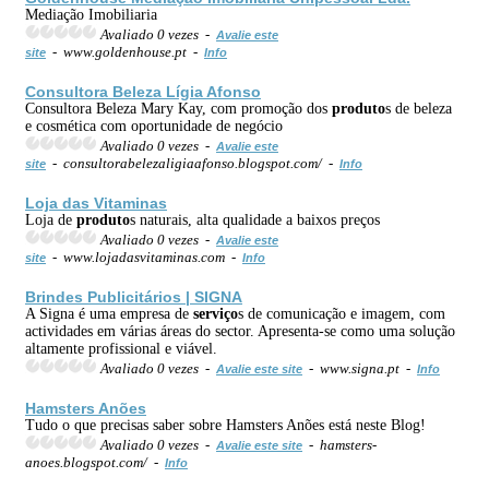
Mediação Imobiliaria
Avaliado 0 vezes -
Avalie este
- www.goldenhouse.pt -
site
Info
Consultora Beleza Lígia Afonso
Consultora Beleza Mary Kay, com promoção dos
produto
s de beleza
e cosmética com oportunidade de negócio
Avaliado 0 vezes -
Avalie este
- consultorabelezaligiaafonso.blogspot.com/ -
site
Info
Loja das Vitaminas
Loja de
produto
s naturais, alta qualidade a baixos preços
Avaliado 0 vezes -
Avalie este
- www.lojadasvitaminas.com -
site
Info
Brindes Publicitários | SIGNA
A Signa é uma empresa de
serviço
s de comunicação e imagem, com
actividades em várias áreas do sector. Apresenta-se como uma solução
altamente profissional e viável.
Avaliado 0 vezes -
- www.signa.pt -
Avalie este site
Info
Hamsters Anões
Tudo o que precisas saber sobre Hamsters Anões está neste Blog!
Avaliado 0 vezes -
- hamsters-
Avalie este site
anoes.blogspot.com/ -
Info