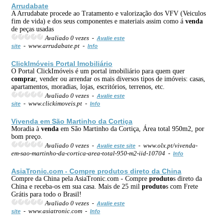
Arrudabate
A Arrudabate procede ao Tratamento e valorização dos VFV (Veiculos
fim de vida) e dos seus componentes e materiais assim como á
venda
de peças usadas
Avaliado 0 vezes -
Avalie este
- www.arrudabate.pt -
site
Info
ClickImóveis Portal Imobiliário
O Portal ClickImóveis é um portal imobiliário para quem quer
compra
r, vender ou arrendar os mais diversos tipos de imóveis: casas,
apartamentos, moradias, lojas, escritórios, terrenos, etc.
Avaliado 0 vezes -
Avalie este
- www.clickimoveis.pt -
site
Info
Vi
venda
em São Martinho da Cortiça
Moradia à
venda
em São Martinho da Cortiça, Área total 950m2, por
bom preço.
Avaliado 0 vezes -
- www.olx.pt/vivenda-
Avalie este site
em-sao-martinho-da-cortica-area-total-950-m2-iid-10704 -
Info
AsiaTronic.com - Compre
produto
s direto da China
Compre da China pela AsiaTronic.com - Compre
produto
s direto da
China e receba-os em sua casa. Mais de 25 mil
produto
s com Frete
Grátis para todo o Brasil!
Avaliado 0 vezes -
Avalie este
- www.asiatronic.com -
site
Info