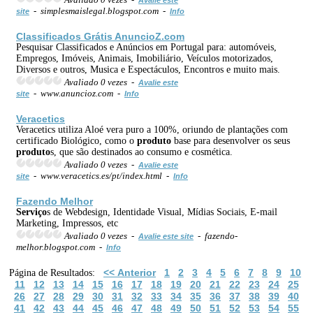
- simplesmaislegal.blogspot.com -
site
Info
Classificados Grátis AnuncioZ.com
Pesquisar Classificados e Anúncios em Portugal para: automóveis,
Empregos, Imóveis, Animais, Imobiliário, Veículos motorizados,
Diversos e outros, Musica e Espectáculos, Encontros e muito mais.
Avaliado 0 vezes -
Avalie este
- www.anuncioz.com -
site
Info
Veracetics
Veracetics utiliza Aloé vera puro a 100%, oriundo de plantações com
certificado Biológico, como o
produto
base para desenvolver os seus
produto
s, que são destinados ao consumo e cosmética.
Avaliado 0 vezes -
Avalie este
- www.veracetics.es/pt/index.html -
site
Info
Fazendo Melhor
Serviço
s de Webdesign, Identidade Visual, Mídias Sociais, E-mail
Marketing, Impressos, etc
Avaliado 0 vezes -
- fazendo-
Avalie este site
melhor.blogspot.com -
Info
<< Anterior
1
2
3
4
5
6
7
8
9
10
Página de Resultados:
11
12
13
14
15
16
17
18
19
20
21
22
23
24
25
26
27
28
29
30
31
32
33
34
35
36
37
38
39
40
41
42
43
44
45
46
47
48
49
50
51
52
53
54
55