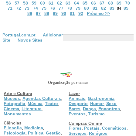
56
57
58
59
60
61
62
63
64
65
66
67
68
69
70
71
72
73
74
75
76
77
78
79
80
81
82
83
85
84
86
87
88
89
90
91
92
Próximo >>
Portugal.com.pt
Adicionar
Site
Novos Sites
Organização por temas
Arte e Cultura
Lazer
Museus
Agendas Culturais
Animais
Gastronomia
,
,
,
,
Fotografia
Música
Teatro
Desporto
Humor
Sexo
,
,
,
,
,
,
Cinema
Literatura
Bares
Dança
Encontros
,
,
,
,
,
Monumentos
Eventos
Turismo
,
Ciências
Compras Online
Filosofia
Medicina
,
,
Flores
Postais
Cosméticos
,
,
,
Psicologia
Política
Gestão
,
,
,
Serviços
Relógios
,