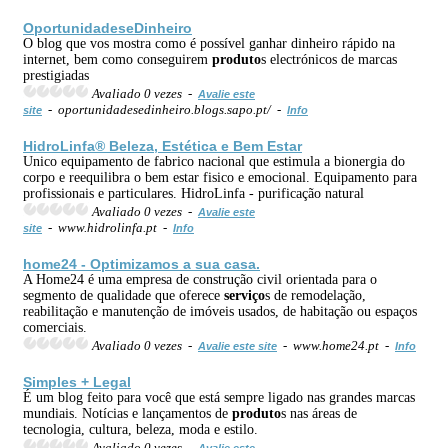
OportunidadeseDinheiro
O blog que vos mostra como é possível ganhar dinheiro rápido na
internet, bem como conseguirem
produto
s electrónicos de marcas
prestigiadas
Avaliado 0 vezes -
Avalie este
- oportunidadesedinheiro.blogs.sapo.pt/ -
site
Info
HidroLinfa® Beleza, Estética e Bem Estar
Unico equipamento de fabrico nacional que estimula a bionergia do
corpo e reequilibra o bem estar fisico e emocional. Equipamento para
profissionais e particulares. HidroLinfa - purificação natural
Avaliado 0 vezes -
Avalie este
- www.hidrolinfa.pt -
site
Info
home24 - Optimizamos a sua casa.
A Home24 é uma empresa de construção civil orientada para o
segmento de qualidade que oferece
serviço
s de remodelação,
reabilitação e manutenção de imóveis usados, de habitação ou espaços
comerciais.
Avaliado 0 vezes -
- www.home24.pt -
Avalie este site
Info
Simples + Legal
É um blog feito para você que está sempre ligado nas grandes marcas
mundiais. Notícias e lançamentos de
produto
s nas áreas de
tecnologia, cultura, beleza, moda e estilo.
Avaliado 0 vezes -
Avalie este