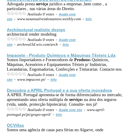
Advogada presta
serviço
jurídico a empresas ,bem como , a
particulares , nas várias áreas do Direito.
Avaliado 0 vezes -
Avalie este
- www.susanaalvesdossantos.weebly.com -
site
Info
Architectural realistic design
architectural render modeling
Avaliado 0 vezes -
Avalie este
- archreal3d.wix.com/arch -
site
Info
Impacete -
Produto
Químicos e Máquinas Têxteis Lda
Somos Importadores e Fornecedores de
Produto
s Químicos,
Máquinas, Acessórios e Equipamentos Têxteis p/ Indústrias,
Lavandarias, Engomadorias, Confecções e Tinturarias. Contacte-nos.
Avaliado 0 vezes -
Avalie este
- www.impacete.pt/ -
site
Info
Descubra a APRIL Portugal e a sua oferta inovadora
A APRIL Portugal apresenta-se de forma diferenciadora no mercado,
apresentando uma oferta múltipla de
serviço
s na área dos seguros
(vida, saúde, protecção hipotecária). Consulte- nos já!
Avaliado 0 vezes -
- www.april-
Avalie este site
portugal.pt/pt/grupo-april/ -
Info
OCVillas
Somos uma agência de casas para férias no Algarve, onde