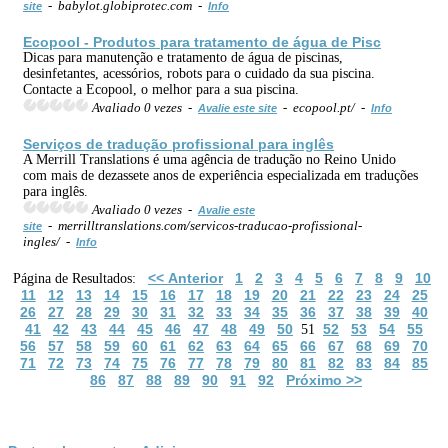
- babylot.globiprotec.com -
site
Info
Ecopool -
Produto
s para tratamento de água de Pisc
Dicas para manutenção e tratamento de água de piscinas,
desinfetantes, acessórios, robots para o cuidado da sua piscina.
Contacte a Ecopool, o melhor para a sua piscina.
Avaliado 0 vezes -
- ecopool.pt/ -
Avalie este site
Info
Serviço
s de tradução profissional para inglês
A Merrill Translations é uma agência de tradução no Reino Unido
com mais de dezassete anos de experiência especializada em traduções
para inglês.
Avaliado 0 vezes -
Avalie este
- merrilltranslations.com/servicos-traducao-profissional-
site
ingles/ -
Info
<< Anterior
1
2
3
4
5
6
7
8
9
10
Página de Resultados:
11
12
13
14
15
16
17
18
19
20
21
22
23
24
25
26
27
28
29
30
31
32
33
34
35
36
37
38
39
40
41
42
43
44
45
46
47
48
49
50
52
53
54
55
51
56
57
58
59
60
61
62
63
64
65
66
67
68
69
70
71
72
73
74
75
76
77
78
79
80
81
82
83
84
85
86
87
88
89
90
91
92
Próximo >>