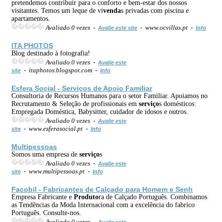
pretendemos contribuir para o conforto e bem-estar dos nossos
visitantes. Temos um leque de vi
venda
s privadas com piscina e
apartamentos.
Avaliado 0 vezes -
- www.ocvillas.pt -
Avalie este site
Info
ITA PHOTOS
Blog destinado à fotografia!
Avaliado 0 vezes -
Avalie este
- itaphotos.blogspot.com -
site
Info
Esfera Social -
Serviço
s de Apoio Familiar
Consultoria de Recursos Humanos para o setor Familiar. Apoiamos no
Recrutamento & Seleção de profissionais em
serviço
s domésticos:
Empregada Doméstica, Babysitter, cuidador de idosos e outros.
Avaliado 0 vezes -
Avalie este
- www.esferasocial.pt -
site
Info
Multipessoas
Somos uma empresa de
serviço
s
Avaliado 0 vezes -
Avalie este
- www.multipessoas.pt -
site
Info
Facobil - Fabricantes de Calçado para Homem e Senh
Empresa Fabricante e
Produto
ra de Calçado Português. Combinamos
as Tendências da Moda Internacional com a excelência do fabrico
Português. Consulte-nos.
Avaliado 0 vezes -
Avalie este