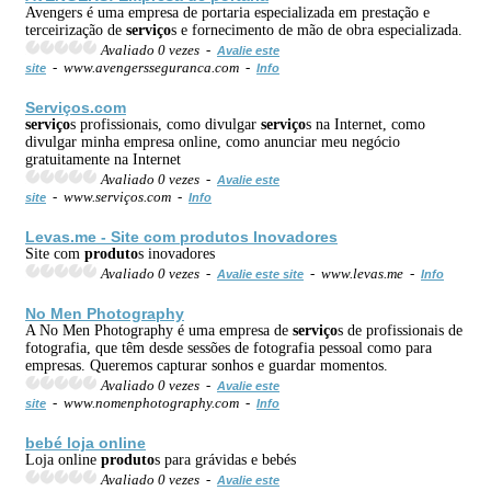
Avengers é uma empresa de portaria especializada em prestação e
terceirização de
serviço
s e fornecimento de mão de obra especializada.
Avaliado 0 vezes -
Avalie este
- www.avengersseguranca.com -
site
Info
Serviço
s.com
serviço
s profissionais, como divulgar
serviço
s na Internet, como
divulgar minha empresa online, como anunciar meu negócio
gratuitamente na Internet
Avaliado 0 vezes -
Avalie este
- www.serviços.com -
site
Info
Levas.me - Site com
produto
s Inovadores
Site com
produto
s inovadores
Avaliado 0 vezes -
- www.levas.me -
Avalie este site
Info
No Men Photography
A No Men Photography é uma empresa de
serviço
s de profissionais de
fotografia, que têm desde sessões de fotografia pessoal como para
empresas. Queremos capturar sonhos e guardar momentos.
Avaliado 0 vezes -
Avalie este
- www.nomenphotography.com -
site
Info
bebé loja online
Loja online
produto
s para grávidas e bebés
Avaliado 0 vezes -
Avalie este