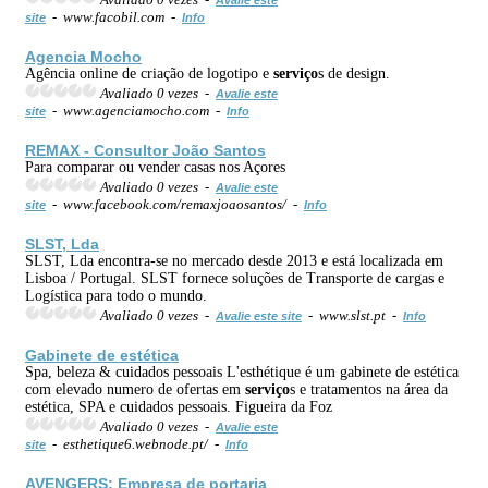
- www.facobil.com -
site
Info
Agencia Mocho
Agência online de criação de logotipo e
serviço
s de design.
Avaliado 0 vezes -
Avalie este
- www.agenciamocho.com -
site
Info
REMAX - Consultor João Santos
Para comparar ou vender casas nos Açores
Avaliado 0 vezes -
Avalie este
- www.facebook.com/remaxjoaosantos/ -
site
Info
SLST, Lda
SLST, Lda encontra-se no mercado desde 2013 e está localizada em
Lisboa / Portugal. SLST fornece soluções de Transporte de cargas e
Logística para todo o mundo.
Avaliado 0 vezes -
- www.slst.pt -
Avalie este site
Info
Gabinete de estética
Spa, beleza & cuidados pessoais L'esthétique é um gabinete de estética
com elevado numero de ofertas em
serviço
s e tratamentos na área da
estética, SPA e cuidados pessoais. Figueira da Foz
Avaliado 0 vezes -
Avalie este
- esthetique6.webnode.pt/ -
site
Info
AVENGERS: Empresa de portaria