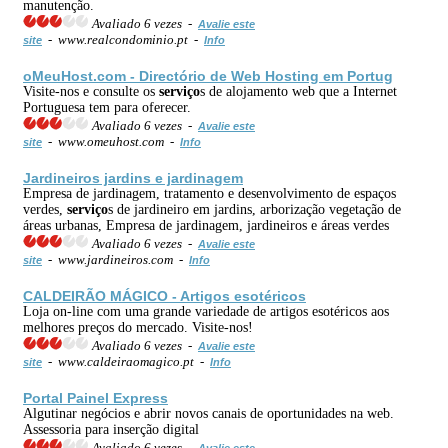
manutenção.
Avaliado 6 vezes -
Avalie este
- www.realcondominio.pt -
site
Info
oMeuHost.com - Directório de Web Hosting em Portug
Visite-nos e consulte os
serviço
s de alojamento web que a Internet
Portuguesa tem para oferecer.
Avaliado 6 vezes -
Avalie este
- www.omeuhost.com -
site
Info
Jardineiros jardins e jardinagem
Empresa de jardinagem, tratamento e desenvolvimento de espaços
verdes,
serviço
s de jardineiro em jardins, arborização vegetação de
áreas urbanas, Empresa de jardinagem, jardineiros e áreas verdes
Avaliado 6 vezes -
Avalie este
- www.jardineiros.com -
site
Info
CALDEIRÃO MÁGICO - Artigos esotéricos
Loja on-line com uma grande variedade de artigos esotéricos aos
melhores preços do mercado. Visite-nos!
Avaliado 6 vezes -
Avalie este
- www.caldeiraomagico.pt -
site
Info
Portal Painel Express
Algutinar negócios e abrir novos canais de oportunidades na web.
Assessoria para inserção digital
Avaliado 6 vezes -
Avalie este