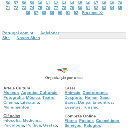
56
57
58
59
60
61
62
63
64
65
66
67
68
69
70
71
72
73
74
75
76
77
78
79
80
81
82
83
84
85
86
87
88
89
90
91
92
Próximo >>
Portugal.com.pt
Adicionar
Site
Novos Sites
Organização por temas
Arte e Cultura
Lazer
Museus
Agendas Culturais
Animais
Gastronomia
,
,
,
,
Fotografia
Música
Teatro
Desporto
Humor
Sexo
,
,
,
,
,
,
Cinema
Literatura
Bares
Dança
Encontros
,
,
,
,
,
Monumentos
Eventos
Turismo
,
Ciências
Compras Online
Filosofia
Medicina
,
,
Flores
Postais
Cosméticos
,
,
,
Psicologia
Política
Gestão
,
,
,
Serviços
Relógios
,