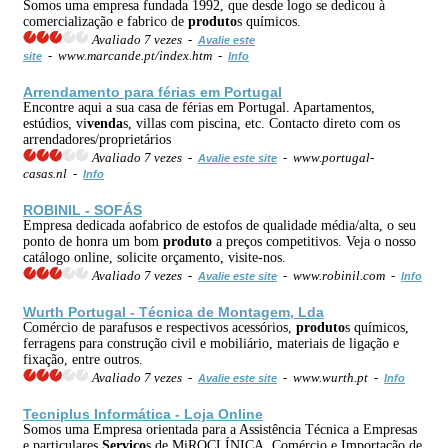
Somos uma empresa fundada 1992, que desde logo se dedicou à
comercialização e fabrico de
produto
s químicos.
Avaliado 7 vezes -
Avalie este
- www.marcande.pt/index.htm -
site
Info
Arrendamento para férias em Portugal
Encontre aqui a sua casa de férias em Portugal. Apartamentos,
estúdios, vi
venda
s, villas com piscina, etc. Contacto direto com os
arrendadores/proprietários
Avaliado 7 vezes -
- www.portugal-
Avalie este site
casas.nl -
Info
ROBINIL - SOFÁS
Empresa dedicada aofabrico de estofos de qualidade média/alta, o seu
ponto de honra um bom
produto
a preços competitivos. Veja o nosso
catálogo online, solicite orçamento, visite-nos.
Avaliado 7 vezes -
- www.robinil.com -
Avalie este site
Info
Wurth Portugal - Técnica de Montagem, Lda
Comércio de parafusos e respectivos acessórios,
produto
s químicos,
ferragens para construção civil e mobiliário, materiais de ligação e
fixação, entre outros.
Avaliado 7 vezes -
- www.wurth.pt -
Avalie este site
Info
Tecniplus Informática - Loja Online
Somos uma Empresa orientada para a Assistência Técnica a Empresas
e particulares,
Serviço
s de MiROCLÍNICA, Comércio e Importação de