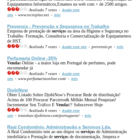
Equipamentos Informáticos,Estamos na web com + de 2500 artigos.
Avaliado 7 vezes -
Avalie este
- www.tecniplus.net -
site
Info
Prevensis - Prevenção e Segurança no Trabalho
Empresa de prestação de
serviço
s na área da Higiene e Segurança no
Trabalho. Formação, Consultoria e Comercialização de Equipamentos
de HST.
Avaliado 7 vezes -
- prevensis.pt -
Avalie este site
Info
Perfumaria Online -35%
Venda
s Online - a maior loja em Portugal de perfumes, pode
encomendar já
Avaliado 7 vezes -
Avalie este
- www.perfumariaonline.com/ -
site
Info
DjobiNow
Obter Listado Sobre DjobiNow's Procurar Rede de distribuição!
Acima de 100 Procurar Parceiros& Milhão Mensal Pesquisas!
Incrementar Seu Tráfico E
Venda
s!! Subscrever Hoje
Avaliado 6 vezes -
Avalie este
- translate.djobinow.com/portuguese/ -
site
Info
Real Condomínio, Administração e
Serviço
s Lda.
A Real Condomínio tem ao seu dispor os
serviço
s de Administração
imobiliária e Prestação de
serviço
s de documentação, limpeza e