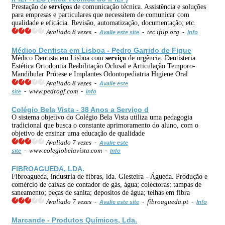
Prestação de
serviço
s de comunicação técnica. Assistência e soluções
para empresas e particulares que necessitem de comunicar com
qualidade e eficácia. Revisão, automatização, documentação; etc.
Avaliado 8 vezes -
- tec.ifilp.org -
Avalie este site
Info
Médico Dentista em Lisboa - Pedro Garrido de Figue
Médico Dentista em Lisboa com
serviço
de urgência. Dentisteria
Estética Ortodontia Reabilitação Oclusal e Articulação Temporo-
Mandibular Prótese e Implantes Odontopediatria Higiene Oral
Avaliado 8 vezes -
Avalie este
- www.pedrogf.com -
site
Info
Colégio Bela Vista - 38 Anos a
Serviço
d
O sistema objetivo do Colégio Bela Vista utiliza uma pedagogia
tradicional que busca o constante aprimoramento do aluno, com o
objetivo de ensinar uma educação de qualidade
Avaliado 7 vezes -
Avalie este
- www.colegiobelavista.com -
site
Info
FIBROAGUEDA, LDA.
Fibroagueda, industria de fibras, lda. Giesteira - Águeda. Produção e
comércio de caixas de contador de gás, água; colectoras; tampas de
saneamento; peças de sanita; depositos de água; telhas em fibra
Avaliado 7 vezes -
- fibroagueda.pt -
Avalie este site
Info
Marcande -
Produto
s Químicos, Lda.