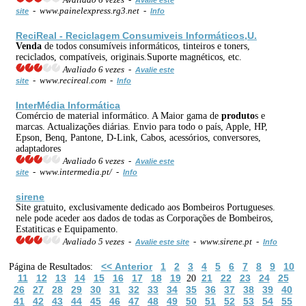
- www.painelexpress.rg3.net -
site
Info
ReciReal - Reciclagem Consumiveis Informáticos,U.
Venda
de todos consumíveis informáticos, tinteiros e toners,
reciclados, compatíveis, originais.Suporte magnéticos, etc.
Avaliado 6 vezes -
Avalie este
- www.recireal.com -
site
Info
InterMédia Informática
Comércio de material informático. A Maior gama de
produto
s e
marcas. Actualizações diárias. Envio para todo o país, Apple, HP,
Epson, Benq, Pantone, D-Link, Cabos, acessórios, conversores,
adaptadores
Avaliado 6 vezes -
Avalie este
- www.intermedia.pt/ -
site
Info
sirene
Site gratuito, exclusivamente dedicado aos Bombeiros Portugueses.
nele pode aceder aos dados de todas as Corporações de Bombeiros,
Estatiticas e Equipamento.
Avaliado 5 vezes -
- www.sirene.pt -
Avalie este site
Info
<< Anterior
1
2
3
4
5
6
7
8
9
10
Página de Resultados:
11
12
13
14
15
16
17
18
19
21
22
23
24
25
20
26
27
28
29
30
31
32
33
34
35
36
37
38
39
40
41
42
43
44
45
46
47
48
49
50
51
52
53
54
55