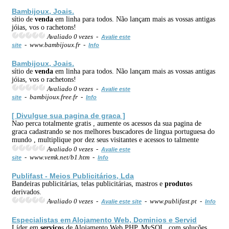
Bambijoux, Joais.
sítio de
venda
em linha para todos. Não lançam mais as vossas antigas
jóias, vos o rachetons!
Avaliado 0 vezes -
Avalie este
- www.bambijoux.fr -
site
Info
Bambijoux, Joais.
sítio de
venda
em linha para todos. Não lançam mais as vossas antigas
jóias, vos o rachetons!
Avaliado 0 vezes -
Avalie este
- bambijoux.free.fr -
site
Info
[ Divulgue sua pagina de graca ]
Nao perca totalmente gratis , aumente os acessos da sua pagina de
graca cadastrando se nos melhores buscadores de lingua portuguesa do
mundo , multiplique por dez seus visitantes e acessos to talmente
Avaliado 0 vezes -
Avalie este
- www.vemk.net/b1.htm -
site
Info
Publifast - Meios Publicitários, Lda
Bandeiras publicitárias, telas publicitárias, mastros e
produto
s
derivados.
Avaliado 0 vezes -
- www.publifast.pt -
Avalie este site
Info
Especialistas em Alojamento Web, Dominios e Servid
Líder em
serviço
s de Alojamento Web PHP, MySQL, com soluções