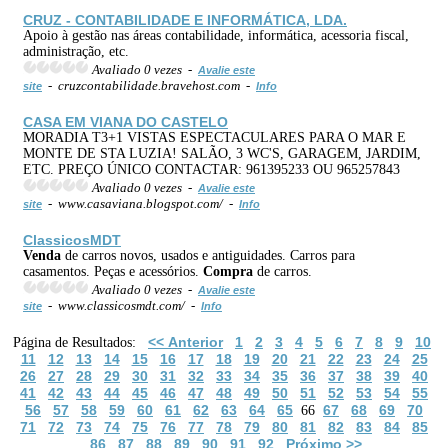
CRUZ - CONTABILIDADE E INFORMÁTICA, LDA.
Apoio à gestão nas áreas contabilidade, informática, acessoria fiscal,
administração, etc.
Avaliado 0 vezes -
Avalie este
- cruzcontabilidade.bravehost.com -
site
Info
CASA EM VIANA DO CASTELO
MORADIA T3+1 VISTAS ESPECTACULARES PARA O MAR E
MONTE DE STA LUZIA! SALÃO, 3 WC'S, GARAGEM, JARDIM,
ETC. PREÇO ÚNICO CONTACTAR: 961395233 OU 965257843
Avaliado 0 vezes -
Avalie este
- www.casaviana.blogspot.com/ -
site
Info
ClassicosMDT
Venda
de carros novos, usados e antiguidades. Carros para
casamentos. Peças e acessórios.
Compra
de carros.
Avaliado 0 vezes -
Avalie este
- www.classicosmdt.com/ -
site
Info
<< Anterior
1
2
3
4
5
6
7
8
9
10
Página de Resultados:
11
12
13
14
15
16
17
18
19
20
21
22
23
24
25
26
27
28
29
30
31
32
33
34
35
36
37
38
39
40
41
42
43
44
45
46
47
48
49
50
51
52
53
54
55
56
57
58
59
60
61
62
63
64
65
67
68
69
70
66
71
72
73
74
75
76
77
78
79
80
81
82
83
84
85
86
87
88
89
90
91
92
Próximo >>