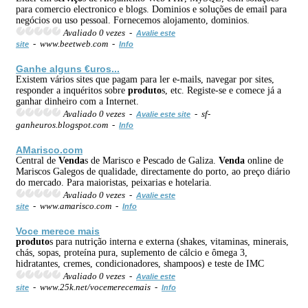
para comercio electronico e blogs. Dominios e soluções de email para
negócios ou uso pessoal. Fornecemos alojamento, dominios.
Avaliado 0 vezes -
Avalie este
- www.beetweb.com -
site
Info
Ganhe alguns €uros...
Existem vários sites que pagam para ler e-mails, navegar por sites,
responder a inquéritos sobre
produto
s, etc. Registe-se e comece já a
ganhar dinheiro com a Internet.
Avaliado 0 vezes -
- sf-
Avalie este site
ganheuros.blogspot.com -
Info
AMarisco.com
Central de
Venda
s de Marisco e Pescado de Galiza.
Venda
online de
Mariscos Galegos de qualidade, directamente do porto, ao preço diário
do mercado. Para maioristas, peixarias e hotelaria.
Avaliado 0 vezes -
Avalie este
- www.amarisco.com -
site
Info
Voce merece mais
produto
s para nutrição interna e externa (shakes, vitaminas, minerais,
chás, sopas, proteína pura, suplemento de cálcio e ômega 3,
hidratantes, cremes, condicionadores, shampoos) e teste de IMC
Avaliado 0 vezes -
Avalie este
- www.25k.net/vocemerecemais -
site
Info