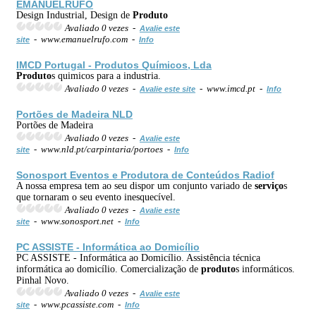
EMANUELRUFO
Design Industrial, Design de
Produto
Avaliado 0 vezes -
Avalie este
- www.emanuelrufo.com -
site
Info
IMCD Portugal -
Produto
s Químicos, Lda
Produto
s quimicos para a industria.
Avaliado 0 vezes -
- www.imcd.pt -
Avalie este site
Info
Portões de Madeira NLD
Portões de Madeira
Avaliado 0 vezes -
Avalie este
- www.nld.pt/carpintaria/portoes -
site
Info
Sonosport Eventos e
Produto
ra de Conteúdos Radiof
A nossa empresa tem ao seu dispor um conjunto variado de
serviço
s
que tornaram o seu evento inesquecível.
Avaliado 0 vezes -
Avalie este
- www.sonosport.net -
site
Info
PC ASSISTE - Informática ao Domicílio
PC ASSISTE - Informática ao Domicílio. Assistência técnica
informática ao domicílio. Comercialização de
produto
s informáticos.
Pinhal Novo.
Avaliado 0 vezes -
Avalie este
- www.pcassiste.com -
site
Info