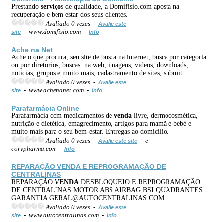
Prestando
serviço
s de qualidade, a Domifisio.com aposta na
recuperação e bem estar dos seus clientes.
Avaliado 0 vezes -
Avalie este
- www.domifisio.com -
site
Info
Ache na Net
Ache o que procura, seu site de busca na internet, busca por categoria
ou por diretorios, buscas: na web, imagens, videos, downloads,
noticias, grupos e muito mais, cadastramento de sites, submit.
Avaliado 0 vezes -
Avalie este
- www.achenanet.com -
site
Info
Parafarmácia Online
Parafarmácia com medicamentos de
venda
livre, dermocosmética,
nutrição e dietética, emagrecimento, artigos para mamã e bebé e
muito mais para o seu bem-estar. Entregas ao domicílio.
Avaliado 0 vezes -
- e-
Avalie este site
corypharma.com -
Info
REPARAÇÃO
VENDA
E REPROGRAMAÇÃO DE
CENTRALINAS
REPARAÇÃO
VENDA
DESBLOQUEIO E REPROGRAMAÇÃO
DE CENTRALINAS MOTOR ABS AIRBAG BSI QUADRANTES
GARANTIA GERAL@AUTOCENTRALINAS.COM
Avaliado 0 vezes -
Avalie este
- www.autocentralinas.com -
site
Info