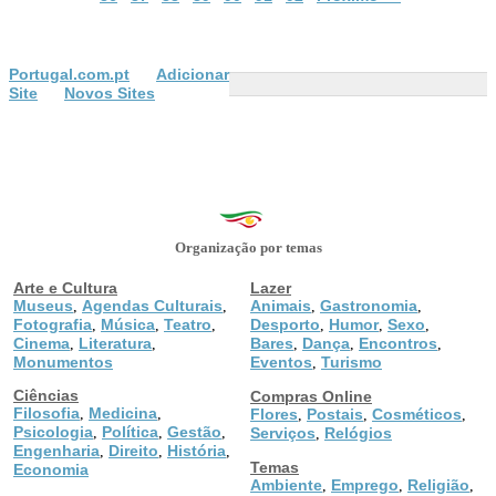
Portugal.com.pt
Adicionar
Site
Novos Sites
Organização por temas
Arte e Cultura
Lazer
Museus
Agendas Culturais
Animais
Gastronomia
,
,
,
,
Fotografia
Música
Teatro
Desporto
Humor
Sexo
,
,
,
,
,
,
Cinema
Literatura
Bares
Dança
Encontros
,
,
,
,
,
Monumentos
Eventos
Turismo
,
Ciências
Compras Online
Filosofia
Medicina
,
,
Flores
Postais
Cosméticos
,
,
,
Psicologia
Política
Gestão
,
,
,
Serviços
Relógios
,
Engenharia
Direito
História
,
,
,
Temas
Economia
Ambiente
Emprego
Religião
,
,
,