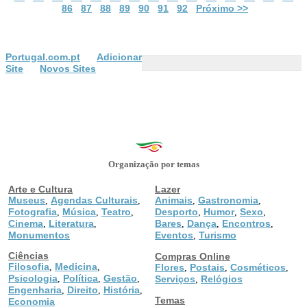
86
87
88
89
90
91
92
Próximo >>
Portugal.com.pt
Adicionar
Site
Novos Sites
Organização por temas
Arte e Cultura
Lazer
Museus
Agendas Culturais
Animais
Gastronomia
,
,
,
,
Fotografia
Música
Teatro
Desporto
Humor
Sexo
,
,
,
,
,
,
Cinema
Literatura
Bares
Dança
Encontros
,
,
,
,
,
Monumentos
Eventos
Turismo
,
Ciências
Compras Online
Filosofia
Medicina
,
,
Flores
Postais
Cosméticos
,
,
,
Psicologia
Política
Gestão
,
,
,
Serviços
Relógios
,
Engenharia
Direito
História
,
,
,
Temas
Economia