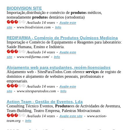
BIODIVISION SITE
Importação,distribuição e comércio de
produto
s médicos,
nomeadamente
produto
s dentários (ortodontia)
Avaliado 14 vezes -
Avalie este
- www.biodivision.com -
site
Info
REDIFARMA - Comércio de
Produto
s Químicos Medicina
Importação e Comércio de Equipamento e Reagentes para laboratório:
Saúde Humana, Ensino e Indústria.
Avaliado 14 vezes -
Avalie este
- www.redifarma.com/ -
site
Info
Alojamento web para estudantes, recém-licenciados
Alojamento web - SitesParaTodos.Com oferece
serviço
s de registo de
domínios e alojamento de websites pessoais, profissionais e
empresariais.
Avaliado 14 vezes -
Avalie este
- www.sitesparatodos.com -
site
Info
Action Team - Gestão de Eventos, Lda
Consulting Técnico Eventos,
Produto
res de Actividades de Aventura,
Team-Building, Teatro Empresa, Palestras Motivacionais
Avaliado 14 vezes -
- www.action-
Avalie este site
team.org -
Info