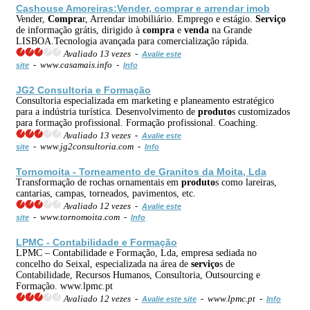
Cashouse Amoreiras:Vender,
compra
r e arrendar imob
Vender,
Compra
r, Arrendar imobiliário. Emprego e estágio.
Serviço
de informação grátis, dirigido à
compra
e
venda
na Grande
LISBOA.Tecnologia avançada para comercialização rápida.
Avaliado 13 vezes -
Avalie este
- www.casamais.info -
site
Info
JG2 Consultoria e Formação
Consultoria especializada em marketing e planeamento estratégico
para a indústria turística. Desenvolvimento de
produto
s customizados
para formação profissional. Formação profissional. Coaching.
Avaliado 13 vezes -
Avalie este
- www.jg2consultoria.com -
site
Info
Tornomoita - Torneamento de Granitos da Moita, Lda
Transformação de rochas ornamentais em
produto
s como lareiras,
cantarias, campas, torneados, pavimentos, etc.
Avaliado 12 vezes -
Avalie este
- www.tornomoita.com -
site
Info
LPMC - Contabilidade e Formação
LPMC – Contabilidade e Formação, Lda, empresa sediada no
concelho do Seixal, especializada na área de
serviço
s de
Contabilidade, Recursos Humanos, Consultoria, Outsourcing e
Formação. www.lpmc.pt
Avaliado 12 vezes -
- www.lpmc.pt -
Avalie este site
Info