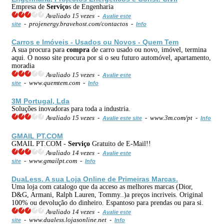
Empresa de
Serviço
s de Engenharia
Avaliado 15 vezes -
Avalie este
- projenergy.bravehost.com/contactos -
site
Info
Carros e Imóveis - Usados ou Novos - Quem Tem
A sua procura para
compra
de carro usado ou novo, imóvel, termina
aqui. O nosso site procura por si o seu futuro automóvel, apartamento,
moradia
Avaliado 15 vezes -
Avalie este
- www.quemtem.com -
site
Info
3M Portugal, Lda
Soluções inovadoras para toda a industria.
Avaliado 15 vezes -
- www.3m.com/pt -
Avalie este site
Info
GMAIL PT.COM
GMAIL PT.COM -
Serviço
Gratuito de E-Mail!!
Avaliado 14 vezes -
Avalie este
- www.gmailpt.com -
site
Info
DuaLess. A sua Loja Online de Primeiras Marcas.
Uma loja com catalogo que da acceso as melhores marcas (Dior,
D&G, Armani, Ralph Lauren, Tommy..)a preços incriveis. Original
100% ou devolução do dinheiro. Espantoso para prendas ou para si.
Avaliado 14 vezes -
Avalie este
- www.dualess.lojasonline.net -
site
Info