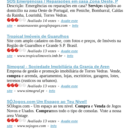
SOS Emergências / Reparações em casa Zona Oeste, P
Descrição: Emergências ou reparações em casa?
Serviço
s rápidos ao
domicílio na zona Oeste de Portugal, em Peniche, Bombarral, Caldas
da Rainha, Lourinhã, Torres Vedras.
Avaliado 14 vezes -
Avalie este
- soszonaoeste.googlepages.com -
site
Info
Tropical Imóveis de Guarulhos
Site com amplo cadastro on-line, com fotos e preços, de Imóveis na
Região de Guarulhos e Grande S.P. Brasil.
Avaliado 13 vezes -
Avalie este
- www.tropicalimoveis.imb.br -
site
Info
Simogral - Sociedade Imobiliária da Granja de Aren
Empresa de gestão e promoção imobiliária de Torres Vedras. Vende,
compra
e arrenda, apartamentos, lojas, escritórios, garagens, lotes,
terrenos (rusticos ou urbanos).
Avaliado 13 vezes -
Avalie este
- www.simogral.pt -
site
Info
SÓJogos.com Um Espaço ao Teu Nivel!
SÓJogos.com - Um espaço ao teu nivel.
Compra
e
Venda
de Jogos
Novos e Usados.
Compra
mos todo o tipo de consolas. Viste a nossa
area Vintage.
Avaliado 13 vezes -
Avalie este
- www.sojogos.com -
site
Info