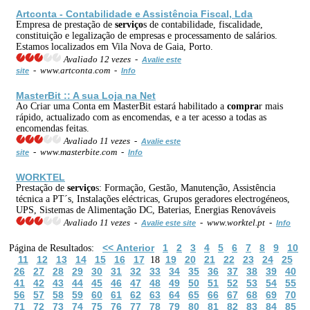
Artconta - Contabilidade e Assistência Fiscal, Lda
Empresa de prestação de
serviço
s de contabilidade, fiscalidade,
constituição e legalização de empresas e processamento de salários.
Estamos localizados em Vila Nova de Gaia, Porto.
Avaliado 12 vezes -
Avalie este
- www.artconta.com -
site
Info
MasterBit :: A sua Loja na Net
Ao Criar uma Conta em MasterBit estará habilitado a
compra
r mais
rápido, actualizado com as encomendas, e a ter acesso a todas as
encomendas feitas.
Avaliado 11 vezes -
Avalie este
- www.masterbite.com -
site
Info
WORKTEL
Prestação de
serviço
s: Formação, Gestão, Manutenção, Assistência
técnica a PT´s, Instalações eléctricas, Grupos geradores electrogéneos,
UPS, Sistemas de Alimentação DC, Baterias, Energias Renováveis
Avaliado 11 vezes -
- www.worktel.pt -
Avalie este site
Info
<< Anterior
1
2
3
4
5
6
7
8
9
10
Página de Resultados:
11
12
13
14
15
16
17
19
20
21
22
23
24
25
18
26
27
28
29
30
31
32
33
34
35
36
37
38
39
40
41
42
43
44
45
46
47
48
49
50
51
52
53
54
55
56
57
58
59
60
61
62
63
64
65
66
67
68
69
70
71
72
73
74
75
76
77
78
79
80
81
82
83
84
85