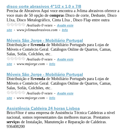
disco corte abrasivos 4"1/2 x 1,0 x 7/8
Precisa de Abrasivos Aqui voce encontra a Jvlima abrasivos oferece a
voce mais de 50 opção de
compra
s Disco de corte, Desbaste, Disco
LIxa, Disco Metalográfico, Cinta LIxa , Disco Flap entre outra
Avaliado 0 vezes -
Avalie este
- www.jvlimaabrasivos.com -
site
Info
Móveis São Jorge - Mobiliário Portugal
Distribuição e Re
venda
de Mobiliário Português para Lojas de
Móveis e Comércio Geral. Catálogos Online de Quartos, Camas,
Salas, Sofás, Colchões, etc..
Avaliado 0 vezes -
Avalie este
- www.msjorge.com -
site
Info
Móveis São Jorge - Mobiliário Portugal
Distribuição e Re
venda
de Mobiliário Português para Lojas de
Móveis e Comércio Geral. Catálogos Online de Quartos, Camas,
Salas, Sofás, Colchões, etc..
Avaliado 0 vezes -
Avalie este
- www.msjorge.com -
site
Info
Assistência Caldeira 24 horas Lisboa
BricoVitor é uma empresa de Assistência Técnica Caldeiras a nível
nacional, somos representantes das melhores marcas. Prestamos
serviço
s de Instalação, Manutenção e Reparação de Caldeiras.
936408200