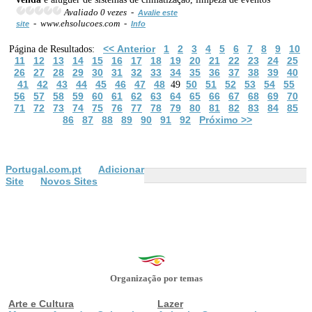
Avaliado 0 vezes -
Avalie este
- www.ehsolucoes.com -
site
Info
<< Anterior
1
2
3
4
5
6
7
8
9
10
Página de Resultados:
11
12
13
14
15
16
17
18
19
20
21
22
23
24
25
26
27
28
29
30
31
32
33
34
35
36
37
38
39
40
41
42
43
44
45
46
47
48
50
51
52
53
54
55
49
56
57
58
59
60
61
62
63
64
65
66
67
68
69
70
71
72
73
74
75
76
77
78
79
80
81
82
83
84
85
86
87
88
89
90
91
92
Próximo >>
Portugal.com.pt
Adicionar
Site
Novos Sites
Organização por temas
Arte e Cultura
Lazer