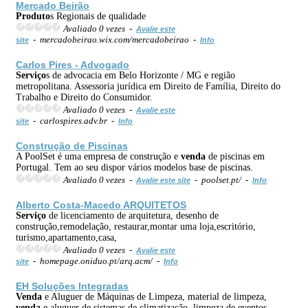
Mercado Beirão
Produto
s Regionais de qualidade
Avaliado 0 vezes -
Avalie este
- mercadobeirao.wix.com/mercadobeirao -
site
Info
Carlos Pires - Advogado
Serviço
s de advocacia em Belo Horizonte / MG e região
metropolitana. Assessoria jurídica em Direito de Família, Direito do
Trabalho e Direito do Consumidor.
Avaliado 0 vezes -
Avalie este
- carlospires.adv.br -
site
Info
Construção de Piscinas
A PoolSet é uma empresa de construção e
venda
de piscinas em
Portugal. Tem ao seu dispor vários modelos base de piscinas.
Avaliado 0 vezes -
- poolset.pt/ -
Avalie este site
Info
Alberto Costa-Macedo ARQUITETOS
Serviço
de licenciamento de arquitetura, desenho de
construção,remodelação, restaurar,montar uma loja,escritório,
turismo,apartamento,casa,
Avaliado 0 vezes -
Avalie este
- homepage.oniduo.pt/arq.acm/ -
site
Info
EH Soluções Integradas
Venda
e Aluguer de Máquinas de Limpeza, material de limpeza,
venda
e aluguer de sistemas de climatização, limpeza de eventos