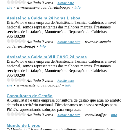
Avaliado 0 vezes -
Avalie este
- www.assistenciacaldeiralisboa.pt -
site
Info
Assistência Caldeira 24 horas Lisboa
BricoVitor é uma empresa de Assistência Técnica Caldeiras a nível
nacional, somos representantes das melhores marcas. Prestamos
serviço
s de Instalação, Manutenção e Reparação de Caldeiras.
936408200
Avaliado 0 vezes -
- www.assistencia-
Avalie este site
caldeira-lisboa.pt -
Info
Assistência Caldeira VULCANO 24 horas
BricoVitor é uma empresa de Assistência Técnica Caldeiras a nível
nacional, somos representantes das melhores marcas. Prestamos
serviço
s de Instalação, Manutenção e Reparação de Caldeiras.
936408200
Avaliado 0 vezes -
Avalie este
- www.assistenciavulcano.pt/ -
site
Info
Consultores de Gestão
A Consulstaff é uma empresa consultora de gestão que atua no âmbito
de todo o território nacional. Direcionamos os nossos
serviço
s para
PME’s, apresentando soluções para empresas.
Avaliado 0 vezes -
- consulstaff.pt -
Avalie este site
Info
Mundo de Livros
O Mundo de Livros é como uma biblioteca que está sempre aberta