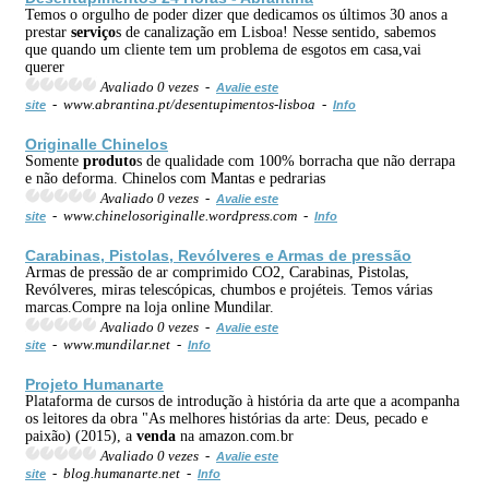
Temos o orgulho de poder dizer que dedicamos os últimos 30 anos a
prestar
serviço
s de canalização em Lisboa! Nesse sentido, sabemos
que quando um cliente tem um problema de esgotos em casa,vai
querer
Avaliado 0 vezes -
Avalie este
- www.abrantina.pt/desentupimentos-lisboa -
site
Info
Originalle Chinelos
Somente
produto
s de qualidade com 100% borracha que não derrapa
e não deforma. Chinelos com Mantas e pedrarias
Avaliado 0 vezes -
Avalie este
- www.chinelosoriginalle.wordpress.com -
site
Info
Carabinas, Pistolas, Revólveres e Armas de pressão
Armas de pressão de ar comprimido CO2, Carabinas, Pistolas,
Revólveres, miras telescópicas, chumbos e projéteis. Temos várias
marcas.Compre na loja online Mundilar.
Avaliado 0 vezes -
Avalie este
- www.mundilar.net -
site
Info
Projeto Humanarte
Plataforma de cursos de introdução à história da arte que a acompanha
os leitores da obra "As melhores histórias da arte: Deus, pecado e
paixão) (2015), a
venda
na amazon.com.br
Avaliado 0 vezes -
Avalie este
- blog.humanarte.net -
site
Info