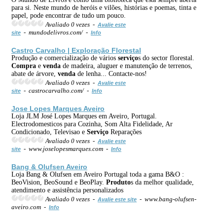
para si. Neste mundo de heróis e vilões, histórias e poemas, tinta e
papel, pode encontrar de tudo um pouco.
Avaliado 0 vezes -
Avalie este
- mundodelivros.com/ -
site
Info
Castro Carvalho | Exploração Florestal
Produção e comercialização de vários
serviço
s do sector florestal.
Compra
e
venda
de madeira, aluguer e manutenção de terrenos,
abate de árvore,
venda
de lenha... Contacte-nos!
Avaliado 0 vezes -
Avalie este
- castrocarvalho.com/ -
site
Info
Jose Lopes Marques Aveiro
Loja JLM José Lopes Marques em Aveiro, Portugal.
Electrodomesticos para Cozinha, Som Alta Fidelidade, Ar
Condicionado, Televisao e
Serviço
Reparações
Avaliado 0 vezes -
Avalie este
- www.joselopesmarques.com -
site
Info
Bang & Olufsen Aveiro
Loja Bang & Olufsen em Aveiro Portugal toda a gama B&O :
BeoVision, BeoSound e BeoPlay.
Produto
s da melhor qualidade,
atendimento e assistência personalizados
Avaliado 0 vezes -
- www.bang-olufsen-
Avalie este site
aveiro.com -
Info