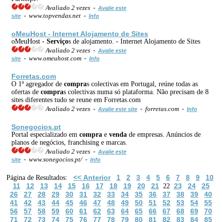
Avaliado 2 vezes -
Avalie este
- www.topvendas.net -
site
Info
oMeuHost - Internet Alojamento de Sites
oMeuHost -
Serviço
s de alojamento. - Internet Alojamento de Sites
Avaliado 2 vezes -
Avalie este
- www.omeuhost.com -
site
Info
Forretas.com
O 1º agregador de
compra
s colectivas em Portugal, reúne todas as
ofertas de
compra
s colectivas numa só plataforma. Não precisam de 8
sites diferentes tudo se reune em Forretas.com
Avaliado 2 vezes -
- forretas.com -
Avalie este site
Info
Sonegocios.pt
Portal especializado em
compra
e
venda
de empresas. Anúncios de
planos de negócios, franchising e marcas.
Avaliado 2 vezes -
Avalie este
- www.sonegocios.pt/ -
site
Info
<< Anterior
1
2
3
4
5
6
7
8
9
10
Página de Resultados:
11
12
13
14
15
16
17
18
19
20
21
23
24
25
22
26
27
28
29
30
31
32
33
34
35
36
37
38
39
40
41
42
43
44
45
46
47
48
49
50
51
52
53
54
55
56
57
58
59
60
61
62
63
64
65
66
67
68
69
70
71
72
73
74
75
76
77
78
79
80
81
82
83
84
85