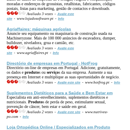
moradas e endereços de grossistas, retalhistas, fabricantes, códigos
postais, listas para marketing, gestão de contactos e downloads.
Avaliado 3 vezes -
Avalie este
- www.lojadosoftware.pt -
site
Info
Agriaffaires: máquinas agrícolas
Anuncie seu equipamento ou maquinaria de construção usada na
Machineryzone. Mais de 100 000 anúncios de escavadora, dumper,
bulldozer, niveladora, grua e camião, etc.
Avaliado 3 vezes -
Avalie este
- www.agriaffaires.pt -
site
Info
Directório de empresas em Portugal - HotFrog
Directório on-line de empresas em Portugal. Adicione, gratuitamente,
os dados e
produto
s ou
serviço
s da sua empresa. Aumente a sua
presença em Internet e multiplique as suas oportunidades de negócio.
Avaliado 3 vezes -
- www.hotfrog.pt -
Avalie este site
Info
Suplementos Dietéticos para a Saúde e Bem Estar em
Especialista em anti-envelhecimento, suplementos dietéticos e
nutricionais.
Produto
s de perda de peso, estimulante sexual,
prevenção de câncer, bem estar e saúde em geral.
Avaliado 2 vezes -
- www.nutrivea-
Avalie este site
po.com -
Info
Loja Ortopédica Online / Especializados em
Produto