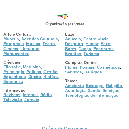
Organização por temas
Arte e Cultura
Lazer
Museus
Agendas Culturais
Animais
Gastronomia
,
,
,
,
Fotografia
Música
Teatro
Desporto
Humor
Sexo
,
,
,
,
,
,
Cinema
Literatura
Bares
Dança
Encontros
,
,
,
,
,
Monumentos
Eventos
Turismo
,
Ciências
Compras Online
Filosofia
Medicina
,
,
Flores
Postais
Cosméticos
,
,
,
Psicologia
Política
Gestão
,
,
,
Serviços
Relógios
,
Engenharia
Direito
História
,
,
,
Temas
Economia
Ambiente
Emprego
Religião
,
,
,
Informação
Astrologia
Saúde
Serviços
,
,
,
Revistas
Internet
Rádio
,
,
,
Tecnologias de Informação
Televisão
Jornais
,
Política de Privacidade