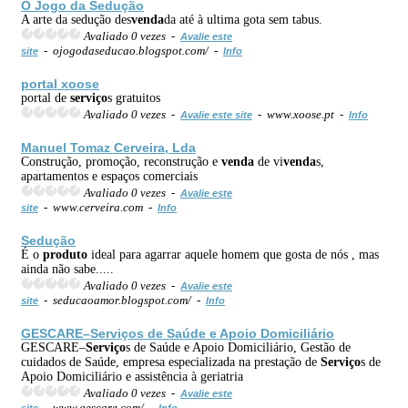
O Jogo da Sedução
A arte da sedução des
venda
da até à ultima gota sem tabus.
Avaliado 0 vezes -
Avalie este
- ojogodaseducao.blogspot.com/ -
site
Info
portal xoose
portal de
serviço
s gratuitos
Avaliado 0 vezes -
- www.xoose.pt -
Avalie este site
Info
Manuel Tomaz Cerveira, Lda
Construção, promoção, reconstrução e
venda
de vi
venda
s,
apartamentos e espaços comerciais
Avaliado 0 vezes -
Avalie este
- www.cerveira.com -
site
Info
Sedução
É o
produto
ideal para agarrar aquele homem que gosta de nós , mas
ainda não sabe.....
Avaliado 0 vezes -
Avalie este
- seducaoamor.blogspot.com/ -
site
Info
GESCARE–
Serviço
s de Saúde e Apoio Domiciliário
GESCARE–
Serviço
s de Saúde e Apoio Domiciliário, Gestão de
cuidados de Saúde, empresa especializada na prestação de
Serviço
s de
Apoio Domiciliário e assistência à geriatria
Avaliado 0 vezes -
Avalie este
- www.gescare.com/ -
site
Info