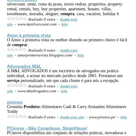
silvercoast, oeste, costa da prata, torres vedras, properties, property
rental, rentals, buy, buy properties, apartment, houses, villas,
townhouses, moradia, aluguer,
compra
, casa, vacation, holiday h
Avaliado 0 vezes -
Avalie este
- www.mysilvercoast.com -
site
Info
Amor à primeira vista
O Amor à primeira vista ou melhor dizendo ao primeiro cheiro é fácil
de
compra
r.
Avaliado 0 vezes -
Avalie este
- amorprimeiravista.blogspot.com/ -
site
Info
Advogados M&L
A M&L ADVOGADOS é um escritório de advogados em prática
individual, a actuar no mercado jurídico desde 2003. Prestamos um
serviço
personalizado, em que cada cliente é para nós a excepção.
Avaliado 0 vezes -
Avalie este
- www.mladvogados.com -
site
Info
pirunes
Grossista
Produto
s Alimentares Cash & Carry Armazéns Alimentares
Toddy
Avaliado 0 vezes -
- www.pirunes.pt/ -
Avalie este site
Info
PCinove - Não Complique, Simplifique!
PCinove disponibiliza um conjunto de soluções práticas, inovadoras e