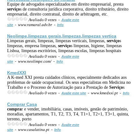
Equipe de advogados especializados em direito empresarial, presta
serviço
s de consultoria jurídica corporativa, direito tributário, direito
empresarial, direito contratual, direito de arbitragem, etc.
Avaliado 0 vezes -
Avalie este
- www.ramaral.adv.br -
site
Info
Neolimpe,limpezas gerais,limpezas,limpezas vertica
Limpezas gerais, limpezas, limpezas verticais, limpezas,
serviço
s
limpezas, empresa limpezas,
serviço
s limpezas, higiene, limpezas
Lisboa, limpezas escritórios, limpezas escolas, limpezas hospitais
Avaliado 0 vezes -
Avalie este
- www.neolimpe.com/ -
site
Info
KmedXXI
A K-med XXI presta cuidados clínicos, especialmente dedicados aos
problemas de saúde ocupacional. Os seus especialistas em Medicina no
Trabalho e o Processo de Autorização para a Prestação de
Serviço
s
Avaliado 0 vezes -
- www.kmedxxi.pt -
Avalie este site
Info
Compra
r Casa
compra
r e vender, imobiliária, casas, imóveis, gestão de património,
moradias, apartamentos, T1, T2, T3, T4, T1+1, T2+1, T3+1, quinta,
terreno, porto
Avaliado 0 vezes -
Avalie este
- www.casalatina.pt -
site
Info