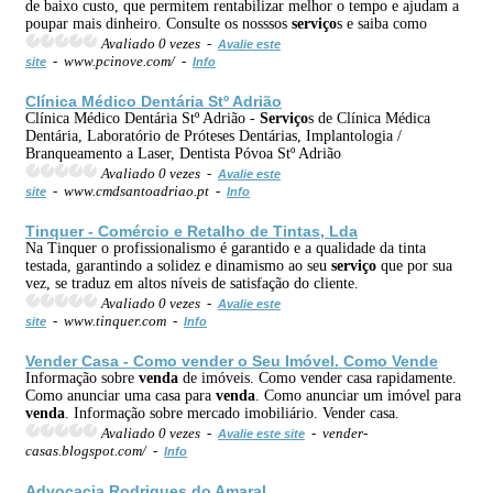
de baixo custo, que permitem rentabilizar melhor o tempo e ajudam a
poupar mais dinheiro. Consulte os nosssos
serviço
s e saiba como
Avaliado 0 vezes -
Avalie este
- www.pcinove.com/ -
site
Info
Clínica Médico Dentária Stº Adrião
Clínica Médico Dentária Stº Adrião -
Serviço
s de Clínica Médica
Dentária, Laboratório de Próteses Dentárias, Implantologia /
Branqueamento a Laser, Dentista Póvoa Stº Adrião
Avaliado 0 vezes -
Avalie este
- www.cmdsantoadriao.pt -
site
Info
Tinquer - Comércio e Retalho de Tintas, Lda
Na Tinquer o profissionalismo é garantido e a qualidade da tinta
testada, garantindo a solidez e dinamismo ao seu
serviço
que por sua
vez, se traduz em altos níveis de satisfação do cliente.
Avaliado 0 vezes -
Avalie este
- www.tinquer.com -
site
Info
Vender Casa - Como vender o Seu Imóvel. Como Vende
Informação sobre
venda
de imóveis. Como vender casa rapidamente.
Como anunciar uma casa para
venda
. Como anunciar um imóvel para
venda
. Informação sobre mercado imobiliário. Vender casa.
Avaliado 0 vezes -
- vender-
Avalie este site
casas.blogspot.com/ -
Info
Advocacia Rodrigues do Amaral