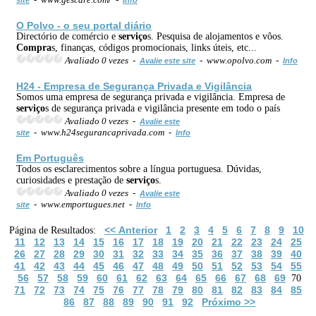
O Polvo - o seu portal diário
Directório de comércio e
serviço
s. Pesquisa de alojamentos e vôos.
Compra
s, finanças, códigos promocionais, links úteis, etc...
Avaliado 0 vezes -
- www.opolvo.com -
Avalie este site
Info
H24 - Empresa de Segurança Privada e Vigilância
Somos uma empresa de segurança privada e vigilância. Empresa de
serviço
s de segurança privada e vigilância presente em todo o país
Avaliado 0 vezes -
Avalie este
- www.h24segurancaprivada.com -
site
Info
Em Português
Todos os esclarecimentos sobre a língua portuguesa. Dúvidas,
curiosidades e prestação de
serviço
s.
Avaliado 0 vezes -
Avalie este
- www.emportugues.net -
site
Info
<< Anterior
1
2
3
4
5
6
7
8
9
10
Página de Resultados:
11
12
13
14
15
16
17
18
19
20
21
22
23
24
25
26
27
28
29
30
31
32
33
34
35
36
37
38
39
40
41
42
43
44
45
46
47
48
49
50
51
52
53
54
55
56
57
58
59
60
61
62
63
64
65
66
67
68
69
70
71
72
73
74
75
76
77
78
79
80
81
82
83
84
85
86
87
88
89
90
91
92
Próximo >>