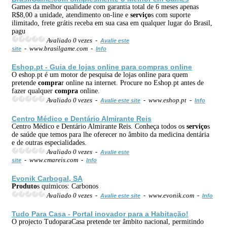
Games da melhor qualidade com garantia total de 6 meses apenas
R$8,00 a unidade, atendimento on-line e
serviço
s com suporte
ilimitado, frete grátis receba em sua casa em qualquer lugar do Brasil,
pagu
Avaliado 0 vezes -
Avalie este
- www.brasilgame.com -
site
Info
Eshop.pt - Guia de lojas online para
compra
s online
O eshop.pt é um motor de pesquisa de lojas online para quem
pretende
compra
r online na internet. Procure no Eshop.pt antes de
fazer qualquer
compra
online.
Avaliado 0 vezes -
- www.eshop.pt -
Avalie este site
Info
Centro Médico e Dentário Almirante Reis
Centro Médico e Dentário Almirante Reis. Conheça todos os
serviço
s
de saúde que temos para lhe oferecer no âmbito da medicina dentária
e de outras especialidades.
Avaliado 0 vezes -
Avalie este
- www.cmareis.com -
site
Info
Evonik Carbogal, SA
Produto
s quimicos: Carbonos
Avaliado 0 vezes -
- www.evonik.com -
Avalie este site
Info
Tudo Para Casa - Portal inovador para a Habitação!
O projecto TudoparaCasa pretende ter âmbito nacional, permitindo