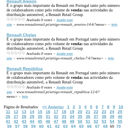
Renault Areeiro
É o grupo mais importante da Renault em Portugal tanto pelo número
de colaboradores como pelo volume de
venda
s nas actividades da
distribuição automóvel, a Renault Retail Group.
Avaliado 0 vezes -
Avalie este
- www.renaultretail.pt/artigo-renault_areeiro-14-6?menu= -
site
Info
Renault Chelas
É o grupo mais importante da Renault em Portugal tanto pelo número
de colaboradores como pelo volume de
venda
s nas actividades da
distribuição automóvel, a Renault Retail Group
Avaliado 0 vezes -
Avalie este
- www.renaultretail.pt/artigo-renault_chelas-7-6?menu= -
site
Info
Renault República
É o grupo mais importante da Renault em Portugal tanto pelo número
de colaboradores como pelo volume de
venda
s nas actividades da
distribuição automóvel, a Renault Retail Group
Avaliado 0 vezes -
Avalie este
- www.renaultretail.pt/artigo-renault_republica-12-6?
site
menu= -
Info
<< Anterior
1
2
3
4
5
6
7
8
9
10
Página de Resultados:
11
12
13
14
15
16
17
18
19
20
21
22
23
24
25
26
27
28
29
30
31
32
33
34
35
36
37
38
39
40
41
42
43
44
45
46
47
48
49
50
51
52
53
54
55
56
57
58
59
60
61
62
63
64
65
66
67
68
70
69