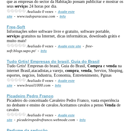
que as empresas do sector da Habitação possam publicitar e mostrar os
seus
serviço
s 24 horas por dia.
Avaliado 0 vezes -
Avalie este
- www.tudoparacasa.com -
site
Info
Free-Soft
Informações sobre software livre e gratuito, software portable,
serviço
s gratuitos na Internet, dicas informáticas, downloads grátis e
muito mais!
Avaliado 0 vezes -
- free-
Avalie este site
soft.blogs.sapo.pt/ -
Info
Tudo Grtis! Empresas do brasil, Guia do Brasil
Tudo Grtis! Empresas do brasil, Guia do Brasil,
Compra
e
venda
na
internet Brasil,atacadistas,a varejo,
compra
,
venda
, Servios, Shoping,
esportes, negcios, Industria, Economia, Entretenimento, Pginas
Avaliado 0 vezes -
Avalie este
- www.brasil1000.com -
site
Info
Picadeiro Pedro Franco
Picadeiro do conceituado Cavaleiro Pedro Franco, vasta experiência
no desbaste e ensino de cavalos.Aceitamos cavalos a penso.
Venda
de
cavalos
Avaliado 0 vezes -
Avalie este
- picadeiropedrofranco.webnode.com -
site
Info
Perfume da sedução