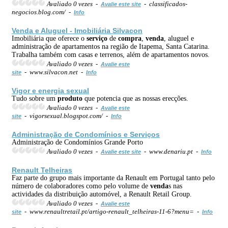
Avaliado 0 vezes -
- classificados-
Avalie este site
negocios.blog.com/ -
Info
Venda
e Aluguel - Imobiliária Silvacon
Imobiliária que oferece o
serviço
de
compra
,
venda
, aluguel e
administração de apartamentos na região de Itapema, Santa Catarina.
Trabalha também com casas e terrenos, além de apartamentos novos.
Avaliado 0 vezes -
Avalie este
- www.silvacon.net -
site
Info
Vigor e energia sexual
Tudo sobre um
produto
que potencia que as nossas erecções.
Avaliado 0 vezes -
Avalie este
- vigorsexual.blogspot.com/ -
site
Info
Administração de Condomínios e
Serviço
s
Administração de Condomínios Grande Porto
Avaliado 0 vezes -
- www.denariu.pt -
Avalie este site
Info
Renault Telheiras
Faz parte do grupo mais importante da Renault em Portugal tanto pelo
número de colaboradores como pelo volume de
venda
s nas
actividades da distribuição automóvel, a Renault Retail Group.
Avaliado 0 vezes -
Avalie este
- www.renaultretail.pt/artigo-renault_telheiras-11-6?menu= -
site
Info