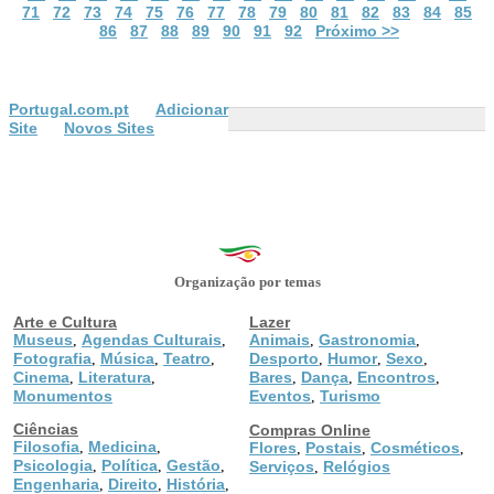
71
72
73
74
75
76
77
78
79
80
81
82
83
84
85
86
87
88
89
90
91
92
Próximo >>
Portugal.com.pt
Adicionar
Site
Novos Sites
Organização por temas
Arte e Cultura
Lazer
Museus
Agendas Culturais
Animais
Gastronomia
,
,
,
,
Fotografia
Música
Teatro
Desporto
Humor
Sexo
,
,
,
,
,
,
Cinema
Literatura
Bares
Dança
Encontros
,
,
,
,
,
Monumentos
Eventos
Turismo
,
Ciências
Compras Online
Filosofia
Medicina
,
,
Flores
Postais
Cosméticos
,
,
,
Psicologia
Política
Gestão
,
,
,
Serviços
Relógios
,
Engenharia
Direito
História
,
,
,