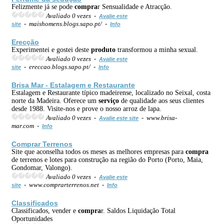
Felizmente já se pode
compra
r Sensualidade e Atracção.
Avaliado 0 vezes -
Avalie este
- maishomens.blogs.sapo.pt/ -
site
Info
Erecção
Experimentei e gostei deste
produto
transformou a minha sexual.
Avaliado 0 vezes -
Avalie este
- ereccao.blogs.sapo.pt/ -
site
Info
Brisa Mar - Estalagem e Restaurante
Estalagem e Restaurante típico madeirense, localizado no Seixal, costa
norte da Madeira. Oferece um
serviço
de qualidade aos seus clientes
desde 1988. Visite-nos e prove o nosso arroz de lapa.
Avaliado 0 vezes -
- www.brisa-
Avalie este site
mar.com -
Info
Compra
r Terrenos
Site que aconselha todos os meses as melhores empresas para
compra
de terrenos e lotes para construção na região do Porto (Porto, Maia,
Gondomar, Valongo).
Avaliado 0 vezes -
Avalie este
- www.comprarterrenos.net -
site
Info
Classificados
Classificados, vender e
compra
r. Saldos Liquidação Total
Oportunidades