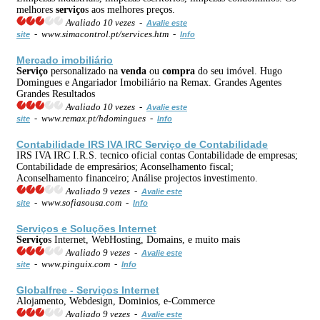
melhores
serviço
s aos melhores preços.
Avaliado 10 vezes -
Avalie este
- www.simacontrol.pt/services.htm -
site
Info
Mercado imobiliário
Serviço
personalizado na
venda
ou
compra
do seu imóvel. Hugo
Domingues e Angariador Imobiliário na Remax. Grandes Agentes
Grandes Resultados
Avaliado 10 vezes -
Avalie este
- www.remax.pt/hdomingues -
site
Info
Contabilidade IRS IVA IRC
Serviço
de Contabilidade
IRS IVA IRC I.R.S. tecnico oficial contas Contabilidade de empresas;
Contabilidade de empresários; Aconselhamento fiscal;
Aconselhamento financeiro; Análise projectos investimento.
Avaliado 9 vezes -
Avalie este
- www.sofiasousa.com -
site
Info
Serviço
s e Soluções Internet
Serviço
s Internet, WebHosting, Domains, e muito mais
Avaliado 9 vezes -
Avalie este
- www.pinguix.com -
site
Info
Globalfree -
Serviço
s Internet
Alojamento, Webdesign, Dominios, e-Commerce
Avaliado 9 vezes -
Avalie este