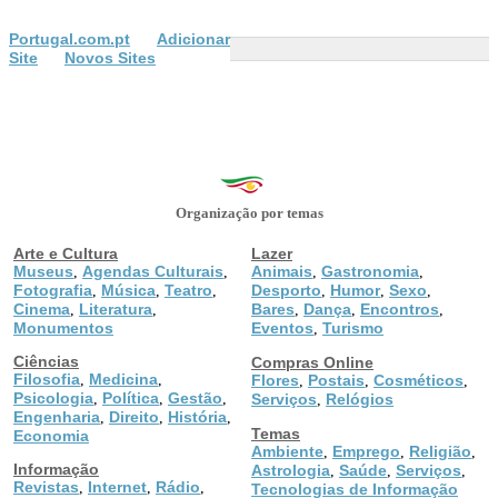
Portugal.com.pt
Adicionar
Site
Novos Sites
Organização por temas
Arte e Cultura
Lazer
Museus
Agendas Culturais
Animais
Gastronomia
,
,
,
,
Fotografia
Música
Teatro
Desporto
Humor
Sexo
,
,
,
,
,
,
Cinema
Literatura
Bares
Dança
Encontros
,
,
,
,
,
Monumentos
Eventos
Turismo
,
Ciências
Compras Online
Filosofia
Medicina
,
,
Flores
Postais
Cosméticos
,
,
,
Psicologia
Política
Gestão
,
,
,
Serviços
Relógios
,
Engenharia
Direito
História
,
,
,
Temas
Economia
Ambiente
Emprego
Religião
,
,
,
Informação
Astrologia
Saúde
Serviços
,
,
,
Revistas
Internet
Rádio
,
,
,
Tecnologias de Informação