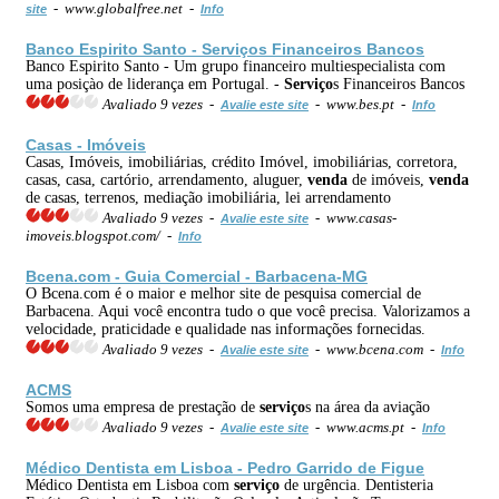
- www.globalfree.net -
site
Info
Banco Espirito Santo -
Serviço
s Financeiros Bancos
Banco Espirito Santo - Um grupo financeiro multiespecialista com
uma posiçào de liderança em Portugal. -
Serviço
s Financeiros Bancos
Avaliado 9 vezes -
- www.bes.pt -
Avalie este site
Info
Casas - Imóveis
Casas, Imóveis, imobiliárias, crédito Imóvel, imobiliárias, corretora,
casas, casa, cartório, arrendamento, aluguer,
venda
de imóveis,
venda
de casas, terrenos, mediação imobiliária, lei arrendamento
Avaliado 9 vezes -
- www.casas-
Avalie este site
imoveis.blogspot.com/ -
Info
Bcena.com - Guia Comercial - Barbacena-MG
O Bcena.com é o maior e melhor site de pesquisa comercial de
Barbacena. Aqui você encontra tudo o que você precisa. Valorizamos a
velocidade, praticidade e qualidade nas informações fornecidas.
Avaliado 9 vezes -
- www.bcena.com -
Avalie este site
Info
ACMS
Somos uma empresa de prestação de
serviço
s na área da aviação
Avaliado 9 vezes -
- www.acms.pt -
Avalie este site
Info
Médico Dentista em Lisboa - Pedro Garrido de Figue
Médico Dentista em Lisboa com
serviço
de urgência. Dentisteria