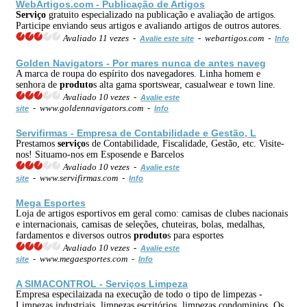
WebArtigos.com - Publicação de Artigos
Serviço
gratuito especializado na publicação e avaliação de artigos.
Participe enviando seus artigos e avaliando artigos de outros autores.
Avaliado 11 vezes -
- webartigos.com -
Avalie este site
Info
Golden Navigators - Por mares nunca de antes naveg
A marca de roupa do espírito dos navegadores. Linha homem e
senhora de
produto
s alta gama sportswear, casualwear e town line.
Avaliado 10 vezes -
Avalie este
- www.goldennavigators.com -
site
Info
Servifirmas - Empresa de Contabilidade e Gestão, L
Prestamos
serviço
s de Contabilidade, Fiscalidade, Gestão, etc. Visite-
nos! Situamo-nos em Esposende e Barcelos
Avaliado 10 vezes -
Avalie este
- www.servifirmas.com -
site
Info
Mega Esportes
Loja de artigos esportivos em geral como: camisas de clubes nacionais
e internacionais, camisas de seleções, chuteiras, bolas, medalhas,
fardamentos e diversos outros
produto
s para esportes
Avaliado 10 vezes -
Avalie este
- www.megaesportes.com -
site
Info
A SIMACONTROL -
Serviço
s Limpeza
Empresa especilaizada na execução de todo o tipo de limpezas -
Limpezas industriais, limpezas escritórios, limpezas condominios. Os