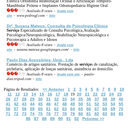
Estética Ortodontia Reabilitação Oclusal e Articulação Temporo-
Mandibular Prótese e Implantes Odontopediatria Higiene Oral
Avaliado 8 vezes -
Avalie este
- www.pedrogf.com -
site
Info
Drª. Susana Mateus, Consulta de Psicologia Clínica
Serviço
Especializado de Consulta Psicológica,Avaliação
Psicológica/Neuropsicológica, Reabilitação Neuropsicológica e
Psicoterapia a Adultos e Idosos
Avaliado 8 vezes -
Avalie este
- susana.mateuz.googlepages.com/ -
site
Info
Paulo Dias Acessórios, Unip., Lda
Comércio de artigos sanitários. Prestação de
serviço
s de canalização,
pichelaria, aplicação de louças sanitárias, assistência ao domicílio.
Avaliado 8 vezes -
- paulo-
Avalie este site
dias.tripod.com -
Info
<< Anterior
1
2
3
4
5
6
7
8
9
10
Página de Resultados:
11
12
13
14
15
16
17
18
20
21
22
23
24
25
19
26
27
28
29
30
31
32
33
34
35
36
37
38
39
40
41
42
43
44
45
46
47
48
49
50
51
52
53
54
55
56
57
58
59
60
61
62
63
64
65
66
67
68
69
70
71
72
73
74
75
76
77
78
79
80
81
82
83
84
85
86
87
88
89
90
91
92
Próximo >>