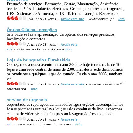
Prestação de
serviço
s: Formação, Gestão, Manutenção, Assistência
técnica a PT´s, Instalações eléctricas, Grupos geradores electrogéneos,
UPS, Sistemas de Alimentação DC, Baterias, Energias Renováveis
Avaliado 11 vezes -
- www.worktel.pt -
Avalie este site
Info
Óptica Clínica Lamaçães
Site onde se faz a apresentação da óptica, dos
serviço
s prestados,
localização e contactos
Avaliado 11 vezes -
Avalie este
- oclamacaes.bravehost.com -
site
Info
Loja de brinquedos Eurekakids
Começamos a nossa aventura no ano 2002, e hoje temos mais de 16
lojas e uma sede central de mais de 2000 m2, desta sede distribuimos
os
produto
s a qualquer lugar do mundo. Desde o ano 2005, tambem
ve
Avaliado 11 vezes -
- www.eurekakids.net/?
Avalie este site
idioma=por -
Info
servico de urgencia
esquentadores reparaçoes canalizadores agua esgotos desentupimentos
fossas promadas sanitas lava louças ralos condutas de lixo inspecçoes
camara de video sistema alta pressao lavagem de fossas e tubos
Avaliado 11 vezes -
Avalie este
- www.assistenciajaimeduarte.com -
site
Info