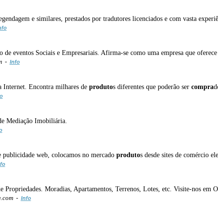
 legendagem e similares, prestados por tradutores licenciados e com vasta experi
nfo
 de eventos Sociais e Empresariais. Afirma-se como uma empresa que oferec
om -
Info
a Internet. Encontra milhares de
produto
s diferentes que poderão ser
compra
d
fo
de Mediação Imobiliária.
o
 e publicidade web, colocamos no mercado
produto
s desde sites de comércio el
fo
e Propriedades. Moradias, Apartamentos, Terrenos, Lotes, etc. Visite-nos em O
a.com -
Info