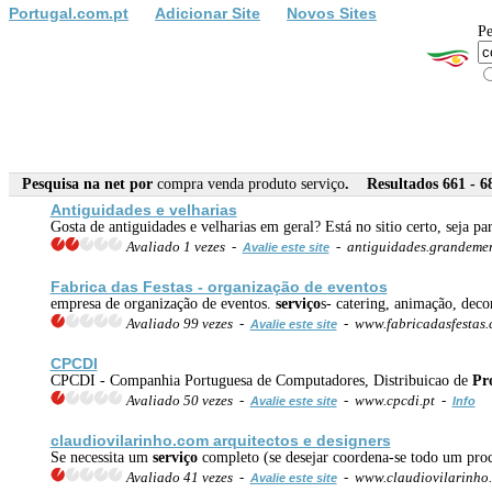
Portugal.com.pt
Adicionar Site
Novos Sites
Pe
Pesquisa na net por
compra venda produto serviço
. Resultados 661 - 6
Antiguidades e velharias
Gosta de antiguidades e velharias em geral? Está no sitio certo, seja pa
Avaliado 1 vezes -
- antiguidades.grandeme
Avalie este site
Fabrica das Festas - organização de eventos
empresa de organização de eventos.
serviço
s- catering, animação, deco
Avaliado 99 vezes -
- www.fabricadasfestas
Avalie este site
CPCDI
CPCDI - Companhia Portuguesa de Computadores, Distribuicao de
Pr
Avaliado 50 vezes -
- www.cpcdi.pt -
Avalie este site
Info
claudiovilarinho.com arquitectos e designers
Se necessita um
serviço
completo (se desejar coordena-se todo um proc
Avaliado 41 vezes -
- www.claudiovilarinho
Avalie este site