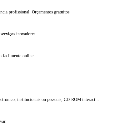
ência profissional. Orçamentos gratuitos.
e
serviço
s inovadores.
o facilmente online.
ectrónico, institucionais ou pessoais, CD-ROM interact...
var.