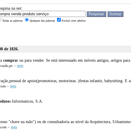
squisa na net:
Todas as palavras
Qualquer das palavras
Excluir sites adultos
80 de 1826.
ra
compra
r ou para vender. Se está interessado em móveis antigos, artigos para 
rcado.pt -
Info
ração,pessoal de apoio(promotoras, motoristas..)festas infantis, babysitting. E 
.com -
Info
oduto
s Informaticos, S.A.
esso "chave na mão") ou de consultadoria ao nível da Arquitectura, Urbanismo
.com -
Info