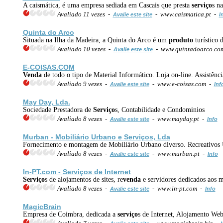
A caismática, é uma empresa sediada em Cascais que presta
serviço
s n
Avaliado 11 vezes -
- www.caismatica.pt -
Avalie este site
I
Quinta do Arco
Situada na Ilha da Madeira, a Quinta do Arco é um
produto
turístico 
Avaliado 10 vezes -
- www.quintadoarco.co
Avalie este site
E-COISAS.COM
Venda
de todo o tipo de Material Informático. Loja on-line. Assistênci
Avaliado 9 vezes -
- www.e-coisas.com -
Avalie este site
Inf
May Day, Lda.
Sociedade Prestadora de
Serviço
s, Contabilidade e Condominios
Avaliado 8 vezes -
- www.mayday.pt -
Avalie este site
Info
Murban - Mobiliário Urbano e
Serviço
s, Lda
Fornecimento e montagem de Mobiliário Urbano diverso. Recreativos U
Avaliado 8 vezes -
- www.murban.pt -
Avalie este site
Info
In-PT.com -
Serviço
s de Internet
Serviço
s de alojamentos de sites, re
venda
e servidores dedicados aos m
Avaliado 8 vezes -
- www.in-pt.com -
Avalie este site
Info
MagicBrain
Empresa de Coimbra, dedicada a
serviço
s de Internet, Alojamento Web