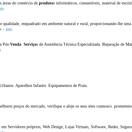
as áreas do comércio de
produto
s informáticos, consumíveis, material de escrit
nfo
de qualidade, enquadrado em ambiente natural e rural, proporcionando-lhe uma e
m -
Info
a Pós-
Venda
.
Serviço
s de Assistência Técnica Especializada. Reparação de M
o
rbanos. Aparelhos Infantis. Equipamentos de Praia.
elhores preços do mercado, verifique e aloje os seus sites connosco. prometem
 em Servidores próprios, Web Design, Lojas Virtuais, Software, Redes, Segura