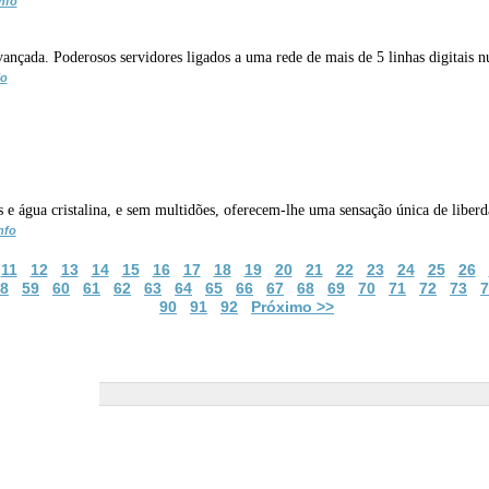
nfo
çada. Poderosos servidores ligados a uma rede de mais de 5 linhas digitais n
fo
os e água cristalina, e sem multidões, oferecem-lhe uma sensação única de liber
nfo
11
12
13
14
15
16
17
18
19
20
21
22
23
24
25
26
8
59
60
61
62
63
64
65
66
67
68
69
70
71
72
73
7
90
91
92
Próximo >>