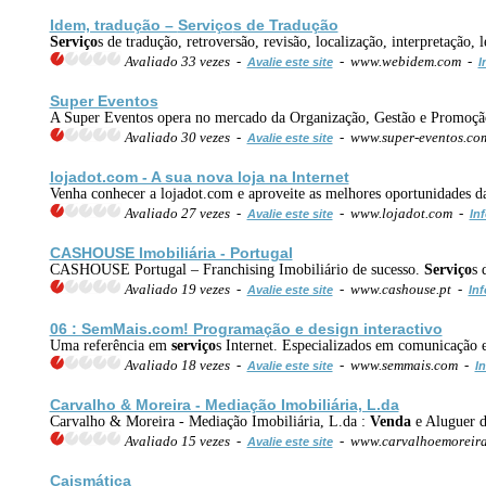
Idem, tradução –
Serviço
s de Tradução
Serviço
s de tradução, retroversão, revisão, localização, interpretação,
Avaliado 33 vezes -
- www.webidem.com -
Avalie este site
I
Super Eventos
A Super Eventos opera no mercado da Organização, Gestão e Promoção
Avaliado 30 vezes -
- www.super-eventos.c
Avalie este site
lojadot.com - A sua nova loja na Internet
Venha conhecer a lojadot.com e aproveite as melhores oportunidades d
Avaliado 27 vezes -
- www.lojadot.com -
Avalie este site
In
CASHOUSE Imobiliária - Portugal
CASHOUSE Portugal – Franchising Imobiliário de sucesso.
Serviço
s 
Avaliado 19 vezes -
- www.cashouse.pt -
Avalie este site
Inf
06 : SemMais.com! Programação e design interactivo
Uma referência em
serviço
s Internet. Especializados em comunicação
Avaliado 18 vezes -
- www.semmais.com -
Avalie este site
In
Carvalho & Moreira - Mediação Imobiliária, L.da
Carvalho & Moreira - Mediação Imobiliária, L.da :
Venda
e Aluguer d
Avaliado 15 vezes -
- www.carvalhoemoreir
Avalie este site
Caismática