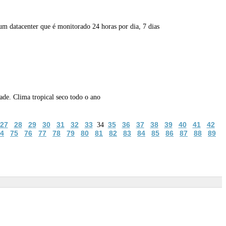
um datacenter que é monitorado 24 horas por dia, 7 dias
dade. Clima tropical seco todo o ano
27
28
29
30
31
32
33
35
36
37
38
39
40
41
42
34
4
75
76
77
78
79
80
81
82
83
84
85
86
87
88
89