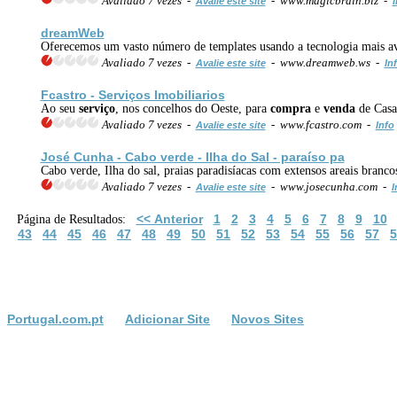
Avaliado 7 vezes -
- www.magicbrain.biz -
Avalie este site
I
dreamWeb
Oferecemos um vasto número de templates usando a tecnologia mais avan
Avaliado 7 vezes -
- www.dreamweb.ws -
Avalie este site
In
Fcastro -
Serviço
s Imobiliarios
Ao seu
serviço
, nos concelhos do Oeste, para
compra
e
venda
de Casa
Avaliado 7 vezes -
- www.fcastro.com -
Avalie este site
Info
José Cunha - Cabo verde - Ilha do Sal - paraíso pa
Cabo verde, Ilha do sal, praias paradisíacas com extensos areais branc
Avaliado 7 vezes -
- www.josecunha.com -
Avalie este site
I
<< Anterior
1
2
3
4
5
6
7
8
9
10
Página de Resultados:
43
44
45
46
47
48
49
50
51
52
53
54
55
56
57
5
Portugal.com.pt
Adicionar Site
Novos Sites