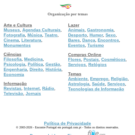
Organização por temas
Arte e Cultura
Lazer
Museus
Agendas Culturais
Animais
Gastronomia
,
,
,
,
Fotografia
Música
Teatro
Desporto
Humor
Sexo
,
,
,
,
,
,
Cinema
Literatura
Bares
Dança
Encontros
,
,
,
,
,
Monumentos
Eventos
Turismo
,
Ciências
Compras Online
Filosofia
Medicina
,
,
Flores
Postais
Cosméticos
,
,
,
Psicologia
Política
Gestão
,
,
,
Serviços
Relógios
,
Engenharia
Direito
História
,
,
,
Temas
Economia
Ambiente
Emprego
Religião
,
,
,
Informação
Astrologia
Saúde
Serviços
,
,
,
Revistas
Internet
Rádio
,
,
,
Tecnologias de Informação
Televisão
Jornais
,
Política de Privacidade
© 2003-2026 - Encontre Portugal em portugal.com.pt - Todos os direitos reservados.