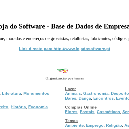
oja do Software - Base de Dados de Empresa
moradas e endereços de grossistas, retalhistas, fabricantes, códigos po
Link directo para http://www.lojadosoftware.pt
Organização por temas
Lazer
Literatura
Monumentos
Animais
Gastronomia
Desporto
,
,
,
,
Bares
Dança
Encontros
Event
,
,
,
reito
História
Economia
,
,
Compras Online
Flores
Postais
Cosméticos
Ser
,
,
,
Temas
Ambiente
Emprego
Religião
As
,
,
,