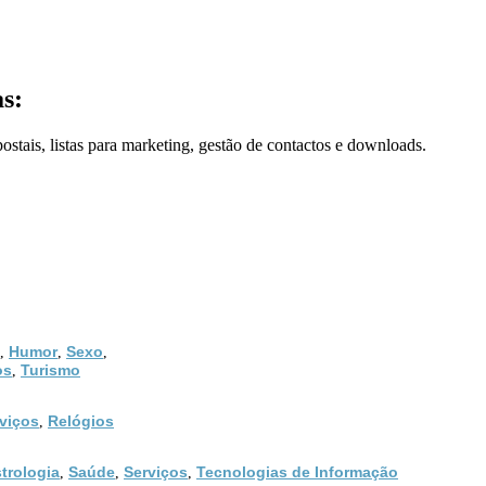
s:
stais, listas para marketing, gestão de contactos e downloads.
Humor
Sexo
,
,
,
os
Turismo
,
viços
Relógios
,
trologia
Saúde
Serviços
Tecnologias de Informação
,
,
,