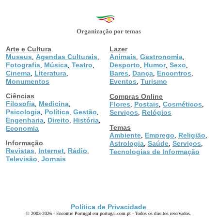
Organização por temas
Arte e Cultura
Lazer
Museus
Agendas Culturais
Animais
Gastronomia
,
,
,
,
Fotografia
Música
Teatro
Desporto
Humor
Sexo
,
,
,
,
,
,
Cinema
Literatura
Bares
Dança
Encontros
,
,
,
,
,
Monumentos
Eventos
Turismo
,
Ciências
Compras Online
Filosofia
Medicina
,
,
Flores
Postais
Cosméticos
,
,
,
Psicologia
Política
Gestão
,
,
,
Serviços
Relógios
,
Engenharia
Direito
História
,
,
,
Temas
Economia
Ambiente
Emprego
Religião
,
,
,
Informação
Astrologia
Saúde
Serviços
,
,
,
Revistas
Internet
Rádio
,
,
,
Tecnologias de Informação
Televisão
Jornais
,
Política de Privacidade
© 2003-2026 - Encontre Portugal em portugal.com.pt - Todos os direitos reservados.