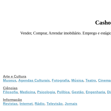
Casho
Vender, Comprar, Arrendar imobiliário. Emprego e estági
Arte e Cultura
Museus
Agendas Culturais
Fotografia
Música
Teatro
Cinema
,
,
,
,
,
Ciências
Filosofia
Medicina
Psicologia
Política
Gestão
Engenharia
Di
,
,
,
,
,
,
Informação
Revistas
Internet
Rádio
Televisão
Jornais
,
,
,
,