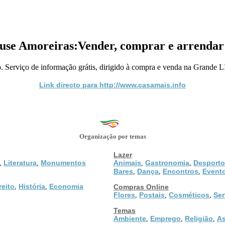
use Amoreiras:Vender, comprar e arrendar
o. Serviço de informação grátis, dirigido à compra e venda na Grande
Link directo para http://www.casamais.info
Organização por temas
Lazer
Literatura
Monumentos
Animais
Gastronomia
Desporto
,
,
,
,
Bares
Dança
Encontros
Event
,
,
,
reito
História
Economia
,
,
Compras Online
Flores
Postais
Cosméticos
Ser
,
,
,
Temas
Ambiente
Emprego
Religião
As
,
,
,