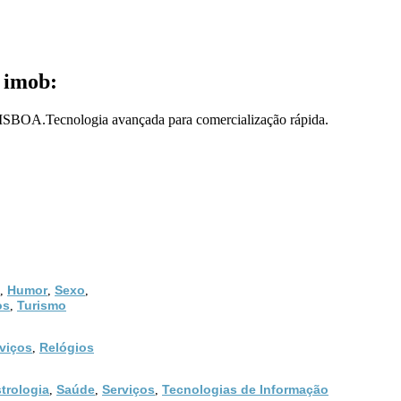
 imob:
 LISBOA.Tecnologia avançada para comercialização rápida.
Humor
Sexo
,
,
,
os
Turismo
,
viços
Relógios
,
trologia
Saúde
Serviços
Tecnologias de Informação
,
,
,