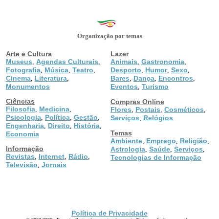
Organização por temas
Arte e Cultura
Lazer
Museus
Agendas Culturais
Animais
Gastronomia
,
,
,
,
Fotografia
Música
Teatro
Desporto
Humor
Sexo
,
,
,
,
,
,
Cinema
Literatura
Bares
Dança
Encontros
,
,
,
,
,
Monumentos
Eventos
Turismo
,
Ciências
Compras Online
Filosofia
Medicina
,
,
Flores
Postais
Cosméticos
,
,
,
Psicologia
Política
Gestão
,
,
,
Serviços
Relógios
,
Engenharia
Direito
História
,
,
,
Temas
Economia
Ambiente
Emprego
Religião
,
,
,
Informação
Astrologia
Saúde
Serviços
,
,
,
Revistas
Internet
Rádio
,
,
,
Tecnologias de Informação
Televisão
Jornais
,
Política de Privacidade