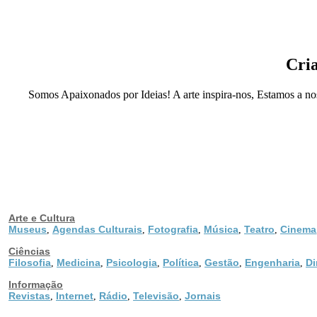
Cria
Somos Apaixonados por Ideias! A arte inspira-nos, Estamos a nos
Arte e Cultura
Museus
Agendas Culturais
Fotografia
Música
Teatro
Cinema
,
,
,
,
,
Ciências
Filosofia
Medicina
Psicologia
Política
Gestão
Engenharia
Di
,
,
,
,
,
,
Informação
Revistas
Internet
Rádio
Televisão
Jornais
,
,
,
,