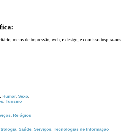
fica:
tário, meios de impressão, web, e design, e com isso inspira-nos
Humor
Sexo
,
,
,
os
Turismo
,
viços
Relógios
,
trologia
Saúde
Serviços
Tecnologias de Informação
,
,
,