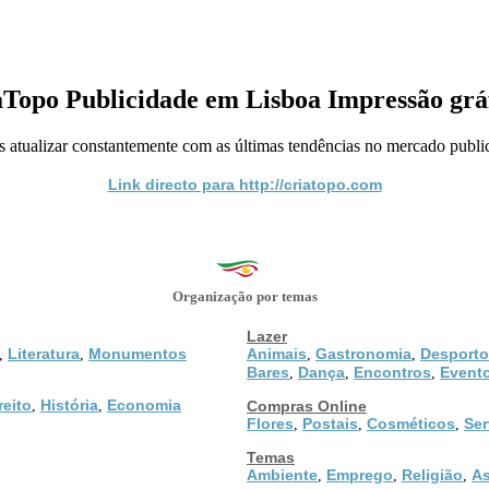
Topo Publicidade em Lisboa Impressão grá
 atualizar constantemente com as últimas tendências no mercado publici
Link directo para http://criatopo.com
Organização por temas
Lazer
Literatura
Monumentos
Animais
Gastronomia
Desporto
,
,
,
,
Bares
Dança
Encontros
Event
,
,
,
reito
História
Economia
,
,
Compras Online
Flores
Postais
Cosméticos
Ser
,
,
,
Temas
Ambiente
Emprego
Religião
As
,
,
,