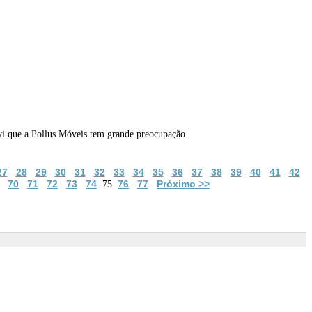
l vi que a Pollus Móveis tem grande preocupação
27
28
29
30
31
32
33
34
35
36
37
38
39
40
41
42
70
71
72
73
74
76
77
Próximo >>
75