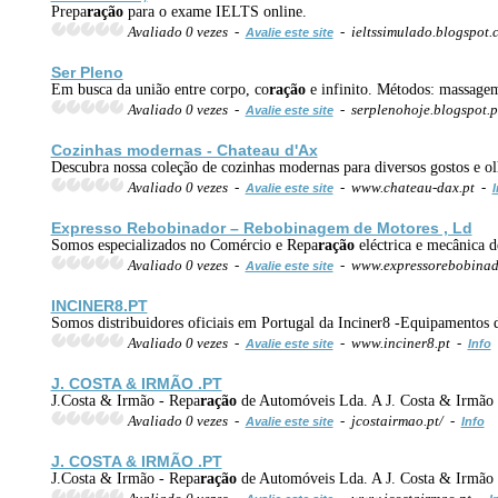
Prepa
ração
para o exame IELTS online.
Avaliado 0 vezes -
- ieltssimulado.blogspot
Avalie este site
Ser Pleno
Em busca da união entre corpo, co
ração
e infinito. Métodos: massagem
Avaliado 0 vezes -
- serplenohoje.blogspot.p
Avalie este site
Cozinhas modernas - Chateau d'Ax
Descubra nossa coleção de cozinhas modernas para diversos gostos e ol
Avaliado 0 vezes -
- www.chateau-dax.pt -
Avalie este site
I
Expresso Rebobinador – Rebobinagem de Motores , Ld
Somos especializados no Comércio e Repa
ração
eléctrica e mecânica d
Avaliado 0 vezes -
- www.expressorebobinad
Avalie este site
INCINER8.PT
Somos distribuidores oficiais em Portugal da Inciner8 -Equipamentos d
Avaliado 0 vezes -
- www.inciner8.pt -
Avalie este site
Info
J. COSTA & IRMÃO .PT
J.Costa & Irmão - Repa
ração
de Automóveis Lda. A J. Costa & Irmão f
Avaliado 0 vezes -
- jcostairmao.pt/ -
Avalie este site
Info
J. COSTA & IRMÃO .PT
J.Costa & Irmão - Repa
ração
de Automóveis Lda. A J. Costa & Irmão f