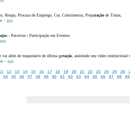
nfo
io, Roupa, Procura de Emprego, Cor, Colorimetria, Prepa
ração
de Tintas,
pt -
Info
oja
s - Parcerias / Participação em Eventos
Info
e vai além de maquinário de última ge
ração
, assistindo seu vídeo instituciona
eis -
Info
11
12
13
14
15
16
17
18
19
20
21
22
23
24
25
26
54
55
56
57
58
59
60
61
62
63
64
65
66
67
68
69