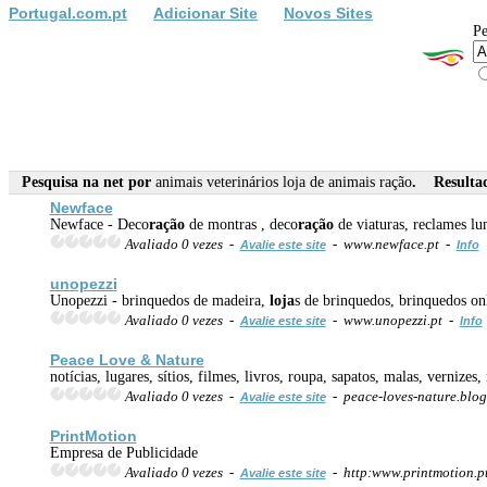
Portugal.com.pt
Adicionar Site
Novos Sites
Pe
Pesquisa na net por
animais veterinários loja de animais ração
. Resultad
Newface
Newface - Deco
ração
de montras , deco
ração
de viaturas, reclames lu
Avaliado 0 vezes -
- www.newface.pt -
Avalie este site
Info
unopezzi
Unopezzi - brinquedos de madeira,
loja
s de brinquedos, brinquedos on
Avaliado 0 vezes -
- www.unopezzi.pt -
Avalie este site
Info
Peace Love & Nature
notícias, lugares, sítios, filmes, livros, roupa, sapatos, malas, verniz
Avaliado 0 vezes -
- peace-loves-nature.blog
Avalie este site
PrintMotion
Empresa de Publicidade
Avaliado 0 vezes -
- http:www.printmotion.p
Avalie este site