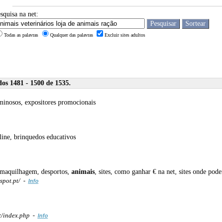
squisa na net:
Todas as palavras
Qualquer das palavras
Excluir sites adultos
os 1481 - 1500 de 1535.
minosos, expositores promocionais
line, brinquedos educativos
es, maquilhagem, desportos,
animais
, sites, como ganhar € na net, sites onde 
spot.pt/ -
Info
t/index.php -
Info