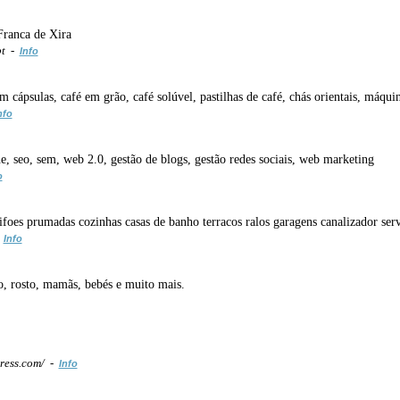
Franca de Xira
pt -
Info
m cápsulas, café em grão, café solúvel, pastilhas de café, chás orientais, máqui
nfo
ne, seo, sem, web 2.0, gestão de blogs, gestão redes sociais, web marketing
o
foes prumadas cozinhas casas de banho terracos ralos garagens canalizador serv
-
Info
o, rosto, mamãs, bebés e muito mais.
press.com/ -
Info