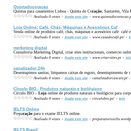
Quintadocoracao
Quintas para casamentos Lisboa - Quinta do Co
ração
, Santarém, Vila 
Avaliado 0 vezes -
- www.quintadocoracao.
Avalie este site
Loja
Online: Café, Chás, Máquinas e Acessórios Caf
Venda online de produtos café, chás, máquinas e acessórios café: café e
Avaliado 0 vezes -
- www.casadocafe.pt/ -
Avalie este site
I
merketing digital
Consultoria Marketing Digital, criar sites institucionais, comercio onli
Avaliado 0 vezes -
- www.criar-sites.pt -
Avalie este site
Inf
canalizador 24h
Desentupimos sanitas, limpamos caixas de esgoto, desentupimento de ci
Avaliado 0 vezes -
- canalizadorcascais.pt 
Avalie este site
Círculo BIO - Produtos naturais e biológicos
Círculo BIO –
Loja
online de produtos naturais e biológicos para corp
Avaliado 0 vezes -
- circulobio.pt/ -
Avalie este site
Info
IELTS Online
Prepa
ração
para o exame IELTS online.
Avaliado 0 vezes -
- preparatorioielts.word
Avalie este site
IELTS Brasil;