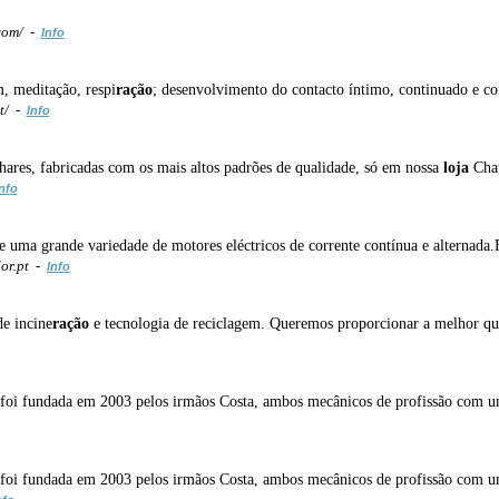
.com/ -
Info
, meditação, respi
ração
; desenvolvimento do contacto íntimo, continuado e co
t/ -
Info
hares, fabricadas com os mais altos padrões de qualidade, só em nossa
loja
Chat
nfo
e uma grande variedade de motores eléctricos de corrente contínua e alternada
or.pt -
Info
e incine
ração
e tecnologia de reciclagem. Queremos proporcionar a melhor qu
oi fundada em 2003 pelos irmãos Costa, ambos mecânicos de profissão com um
oi fundada em 2003 pelos irmãos Costa, ambos mecânicos de profissão com um