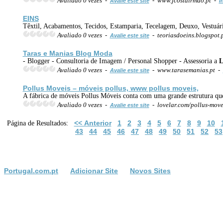
Avaliado 0 vezes -
- www.jcostairmao.pt -
Avalie este site
I
EINS
Têxtil, Acabamentos, Tecidos, Estamparia, Tecelagem, Deuxo, Vestuár
Avaliado 0 vezes -
- teoriasdoeins.blogspot.
Avalie este site
Taras e Manias Blog Moda
- Blogger - Consultoria de Imagem / Personal Shopper - Assessoria a
L
Avaliado 0 vezes -
- www.tarasemanias.pt -
Avalie este site
Pollus Moveis – móveis pollus, www pollus moveis,
A fábrica de móveis Pollus Móveis conta com uma grande estrutura qu
Avaliado 0 vezes -
- lovelar.com/pollus-mov
Avalie este site
<< Anterior
1
2
3
4
5
6
7
8
9
10
Página de Resultados:
43
44
45
46
47
48
49
50
51
52
53
Portugal.com.pt
Adicionar Site
Novos Sites