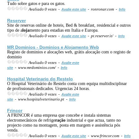
Tudo sobre gatos e para os gatos.
Avaliado 0 vezes -
- ronronar.com -
Avalie este site
Info
Reserver
Site de reservas online de hoteis, Bed & breakfast, residencial e outros
tipo de a
loja
mento para estadias em Italia e Europa.
Avaliado 0 vezes -
- pt.reserver.it/ -
Avalie este site
Info
MR Dominios - Dominios e A
loja
mento Web
Registo de dominios e alocações web, grátis alocação com o registo de
dominio
Avaliado 0 vezes -
Avalie este
- www.mrdominios.com/ -
site
Info
Hospital Veterinario do Restelo
O Hospital Veterinário do Restelo conta com equipa multidisciplinar
de profissionais dedicados. Urgencias 24 horas.
Avaliado 0 vezes -
Avalie este
- www.hospitalveterinario.pt -
site
Info
Frincor
A FRINCOR é uma empresa que concebe e instala sistemas
electromecânicos de refrige
ração
industrial e que actua, tanto no
projecto como na montagem, posta em margem e assistência pós
venda.
Avaliado 0 vezes -
- www.frincor.com -
Avalie este site
Info