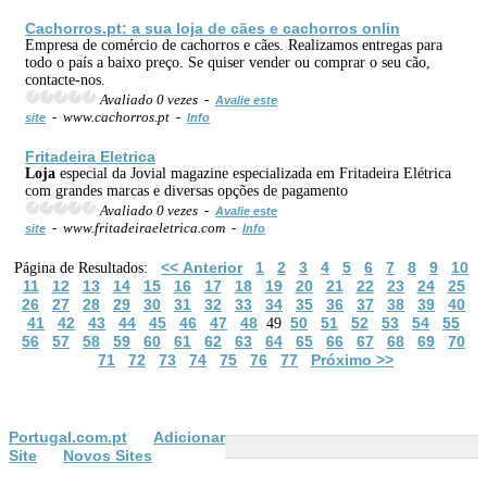
Cachorros.pt: a sua
loja
de cães e cachorros onlin
Empresa de comércio de cachorros e cães. Realizamos entregas para
todo o país a baixo preço. Se quiser vender ou comprar o seu cão,
contacte-nos.
Avaliado 0 vezes -
Avalie este
- www.cachorros.pt -
site
Info
Fritadeira Eletrica
Loja
especial da Jovial magazine especializada em Fritadeira Elétrica
com grandes marcas e diversas opções de pagamento
Avaliado 0 vezes -
Avalie este
- www.fritadeiraeletrica.com -
site
Info
<< Anterior
1
2
3
4
5
6
7
8
9
10
Página de Resultados:
11
12
13
14
15
16
17
18
19
20
21
22
23
24
25
26
27
28
29
30
31
32
33
34
35
36
37
38
39
40
41
42
43
44
45
46
47
48
50
51
52
53
54
55
49
56
57
58
59
60
61
62
63
64
65
66
67
68
69
70
71
72
73
74
75
76
77
Próximo >>
Portugal.com.pt
Adicionar
Site
Novos Sites