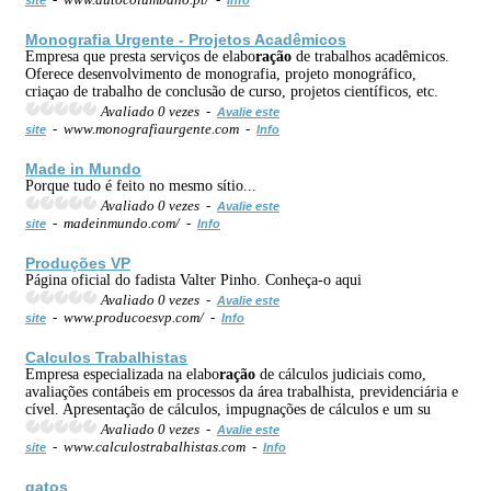
Monografia Urgente - Projetos Acadêmicos
Empresa que presta serviços de elabo
ração
de trabalhos acadêmicos.
Oferece desenvolvimento de monografia, projeto monográfico,
criaçao de trabalho de conclusão de curso, projetos científicos, etc.
Avaliado 0 vezes -
Avalie este
- www.monografiaurgente.com -
site
Info
Made in Mundo
Porque tudo é feito no mesmo sítio...
Avaliado 0 vezes -
Avalie este
- madeinmundo.com/ -
site
Info
Produções VP
Página oficial do fadista Valter Pinho. Conheça-o aqui
Avaliado 0 vezes -
Avalie este
- www.producoesvp.com/ -
site
Info
Calculos Trabalhistas
Empresa especializada na elabo
ração
de cálculos judiciais como,
avaliações contábeis em processos da área trabalhista, previdenciária e
cível. Apresentação de cálculos, impugnações de cálculos e um su
Avaliado 0 vezes -
Avalie este
- www.calculostrabalhistas.com -
site
Info
gatos