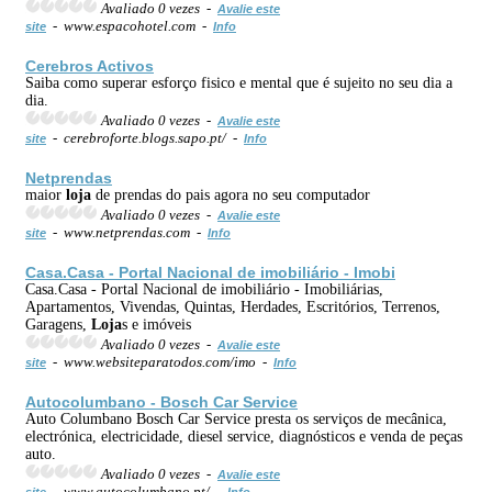
Avaliado 0 vezes -
Avalie este
- www.espacohotel.com -
site
Info
Cerebros Activos
Saiba como superar esforço fisico e mental que é sujeito no seu dia a
dia.
Avaliado 0 vezes -
Avalie este
- cerebroforte.blogs.sapo.pt/ -
site
Info
Netprendas
maior
loja
de prendas do pais agora no seu computador
Avaliado 0 vezes -
Avalie este
- www.netprendas.com -
site
Info
Casa.Casa - Portal Nacional de imobiliário - Imobi
Casa.Casa - Portal Nacional de imobiliário - Imobiliárias,
Apartamentos, Vivendas, Quintas, Herdades, Escritórios, Terrenos,
Garagens,
Loja
s e imóveis
Avaliado 0 vezes -
Avalie este
- www.websiteparatodos.com/imo -
site
Info
Autocolumbano - Bosch Car Service
Auto Columbano Bosch Car Service presta os serviços de mecânica,
electrónica, electricidade, diesel service, diagnósticos e venda de peças
auto.
Avaliado 0 vezes -
Avalie este
- www.autocolumbano.pt/ -
site
Info