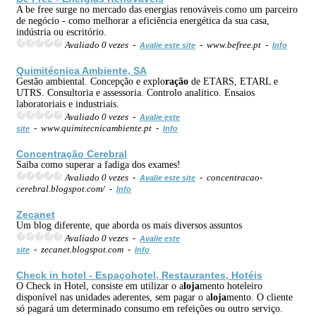
A be free surge no mercado das energias renováveis como um parceiro
de negócio - como melhorar a eficiência energética da sua casa,
indústria ou escritório.
Avaliado 0 vezes -
- www.befree.pt -
Avalie este site
Info
Quimitécnica Ambiente, SA
Gestão ambiental. Concepção e explo
ração
de ETARS, ETARL e
UTRS. Consultoria e assessoria. Controlo analitico. Ensaios
laboratoriais e industriais.
Avaliado 0 vezes -
Avalie este
- www.quimitecnicambiente.pt -
site
Info
Concent
ração
Cerebral
Saiba como superar a fadiga dos exames!
Avaliado 0 vezes -
- concentracao-
Avalie este site
cerebral.blogspot.com/ -
Info
Zecanet
Um blog diferente, que aborda os mais diversos assuntos
Avaliado 0 vezes -
Avalie este
- zecanet.blogspot.com -
site
Info
Check in hotel - Espaçohotel, Restaurantes, Hotéis
O Check in Hotel, consiste em utilizar o a
loja
mento hoteleiro
disponível nas unidades aderentes, sem pagar o a
loja
mento. O cliente
só pagará um determinado consumo em refeições ou outro serviço.