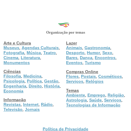
Organização por temas
Arte e Cultura
Lazer
Museus
Agendas Culturais
Animais
Gastronomia
,
,
,
,
Fotografia
Música
Teatro
Desporto
Humor
Sexo
,
,
,
,
,
,
Cinema
Literatura
Bares
Dança
Encontros
,
,
,
,
,
Monumentos
Eventos
Turismo
,
Ciências
Compras Online
Filosofia
Medicina
,
,
Flores
Postais
Cosméticos
,
,
,
Psicologia
Política
Gestão
,
,
,
Serviços
Relógios
,
Engenharia
Direito
História
,
,
,
Temas
Economia
Ambiente
Emprego
Religião
,
,
,
Informação
Astrologia
Saúde
Serviços
,
,
,
Revistas
Internet
Rádio
,
,
,
Tecnologias de Informação
Televisão
Jornais
,
Política de Privacidade