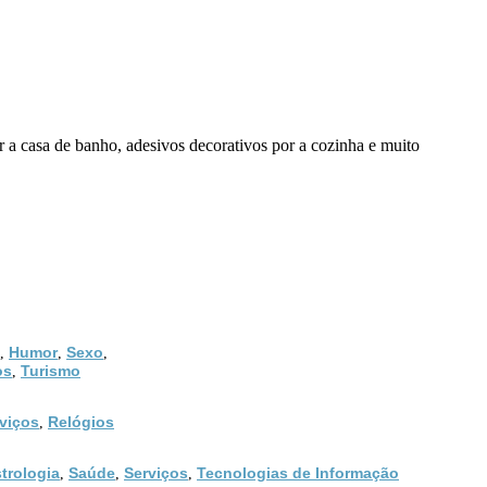
or a casa de banho, adesivos decorativos por a cozinha e muito
Humor
Sexo
,
,
,
os
Turismo
,
viços
Relógios
,
trologia
Saúde
Serviços
Tecnologias de Informação
,
,
,