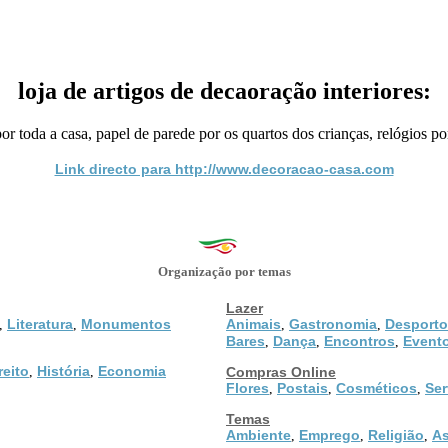
loja de artigos de decaoração interiores:
por toda a casa, papel de parede por os quartos dos crianças, relógios p
Link directo para http://www.decoracao-casa.com
Organização por temas
Lazer
Literatura
Monumentos
Animais
Gastronomia
Desporto
,
,
,
,
Bares
Dança
Encontros
Event
,
,
,
reito
História
Economia
,
,
Compras Online
Flores
Postais
Cosméticos
Ser
,
,
,
Temas
Ambiente
Emprego
Religião
As
,
,
,