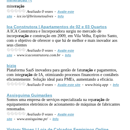
mine
ração
Avaliado 0 vezes -
Avalie este
- ice.io/@britonetoalves -
site
Info
Ica Construtora | Apartamentos de 02 e 03 Quartos
A ICA Construtora e Incorporadora surgiu no mercado de
incorpo
ração
e construção em 2009, em Vila Velha, Espírito Santo,
com o objetivo de oferecer o que há de melhor e mais inovador aos
seus clientes
Avaliado 0 vezes -
Avalie este
- www.icaconstrutora.com.br -
site
Info
biziq
Plataforma SaaS inovadora para gestão de fatu
ração
e pagamentos,
com integ
ração
de IA, otimizando processos financeiros e contábeis
eficientemente. Solução ideal para PMEs, aumentando a eficácia.
Avaliado 0 vezes -
- www.biziq.app -
Avalie este site
Info
Assisguima Guimarães
Somos uma empresa de serviços especializada na repa
ração
de
equipamentos eletrónicos de acionamento de máquinas de fabricantes
renomados.
Avaliado 0 vezes -
Avalie este
- www.assisguima.pt/ -
site
Info
Victory Shoes |
Loja
de Calçados Femininos Online