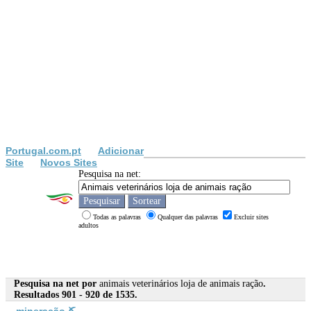
Portugal.com.pt
Adicionar
Site
Novos Sites
Pesquisa na net:
Todas as palavras
Qualquer das palavras
Excluir sites
adultos
Pesquisa na net por
animais veterinários loja de animais ração
.
Resultados 901 - 920 de 1535.
mine
ração
⛏️