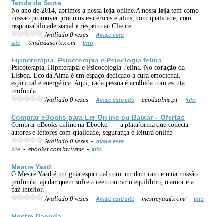
Tenda da Sorte
No ano de 2014, abrimos a nossa
loja
online.A nossa
loja
tem como
missão promover produtos esotéricos e afins, com qualidade, com
responsabilidade social e respeito ao Cliente.
Avaliado 0 vezes -
Avalie este
- tendadasorte.com -
site
Info
Hipnoterapia, Psicoterapia e Psicologia felina
Psicoterapia, Hipnterapia e Psicocologia Felina. No co
ração
da
Lisboa, Eco da Alma é um espaço dedicado à cura emocional,
espiritual e energética. Aqui, cada pessoa é acolhida com escuta
profunda
Avaliado 0 vezes -
- ecodaalma.pt -
Avalie este site
Info
Comprar eBooks para Ler Online ou Baixar – Ofertas
Comprar eBooks online na Ebooker — a plataforma que conecta
autores e leitores com qualidade, segurança e leitura online
Avaliado 0 vezes -
Avalie este
- ebooker.com.br/items -
site
Info
Mestre Yaad
O Mestre Yaad é um guia espiritual com um dom raro e uma missão
profunda: ajudar quem sofre a reencontrar o equilíbrio, o amor e a
paz interior.
Avaliado 0 vezes -
- mestreyaad.com/ -
Avalie este site
Info
Mestre Daouda