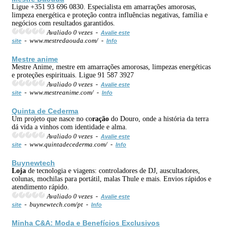
Ligue +351 93 696 0830. Especialista em amarrações amorosas,
limpeza energética e proteção contra influências negativas, família e
negócios com resultados garantidos.
Avaliado 0 vezes -
Avalie este
- www.mestredaouda.com/ -
site
Info
Mestre anime
Mestre Anime, mestre em amarrações amorosas, limpezas energéticas
e proteções espirituais. Ligue 91 587 3927
Avaliado 0 vezes -
Avalie este
- www.mestreanime.com/ -
site
Info
Quinta de Cederma
Um projeto que nasce no co
ração
do Douro, onde a história da terra
dá vida a vinhos com identidade e alma.
Avaliado 0 vezes -
Avalie este
- www.quintadecederma.com/ -
site
Info
Buynewtech
Loja
de tecnologia e viagens: controladores de DJ, auscultadores,
colunas, mochilas para portátil, malas Thule e mais. Envios rápidos e
atendimento rápido.
Avaliado 0 vezes -
Avalie este
- buynewtech.com/pt -
site
Info
Minha C&A: Moda e Benefícios Exclusivos