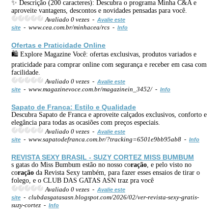
✨ Descrição (200 caracteres): Descubra o programa Minha C&A e
aproveite vantagens, descontos e novidades pensadas para você.
Avaliado 0 vezes -
Avalie este
- www.cea.com.br/minhacea/rcs -
site
Info
Ofertas e Praticidade Online
🛍️ Explore Magazine Você: ofertas exclusivas, produtos variados e
praticidade para comprar online com segurança e receber em casa com
facilidade.
Avaliado 0 vezes -
Avalie este
- www.magazinevoce.com.br/magazinein_3452/ -
site
Info
Sapato de Franca: Estilo e Qualidade
Descubra Sapato de Franca e aproveite calçados exclusivos, conforto e
elegância para todas as ocasiões com preços especiais.
Avaliado 0 vezes -
Avalie este
- www.sapatodefranca.com.br/?tracking=6501e9bb95ab8 -
site
Info
REVISTA SEXY BRASIL - SUZY CORTEZ MISS BUMBUM
s gatas do Miss Bumbum estão no nosso co
ração
, e pelo visto no
co
ração
da Revista Sexy também, para fazer esses ensaios de tirar o
folego, e o CLUB DAS GATAS ASN traz pra você
Avaliado 0 vezes -
Avalie este
- clubdasgatasasn.blogspot.com/2026/02/ver-revista-sexy-gratis-
site
suzy-cortez -
Info