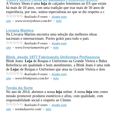
A Victory Shoes é uma
loja
de calçados femininos no ES que existe
há mais de 10 anos, com uma tradição que traz mais de 50 anos de
experiência, por isso, somos especialistas no que se diz respeito a c
Avaliado 0 vezes -
Avalie este
- www.victoryshoes.com.br/ -
site
Info
Livraria Martins
Na Livraria Martins encontra uma seleção das melhores obras
nacionais e internacionais. Portes grátis para todo o país.
Avaliado 0 vezes -
Avalie este
- www.livrariamartins.pt/ -
site
Info
Blink, desde 1977 Fabricando Uniformes Profissiona
Blink Jeans:
Loja
de Roupas e Uniformes na Grande Vitória e Bahia
Referência em qualidade e bom atendimento, a Blink Jeans é uma rede
de
Loja
s de Roupas e Uniformes que atua na Grande Vitória e dois
Avaliado 0 vezes -
Avalie este
- www.blinkjeans.com.br/ -
site
Info
Tenda da Sorte
No ano de 2014, abrimos a nossa
loja
online. A nossa
loja
tem como
missão promover produtos esotéricos e afins, com qualidade, com
responsabilidade social e respeito ao Cliente.
Avaliado 0 vezes -
Avalie este
- tendadasorte.com/ -
site
Info