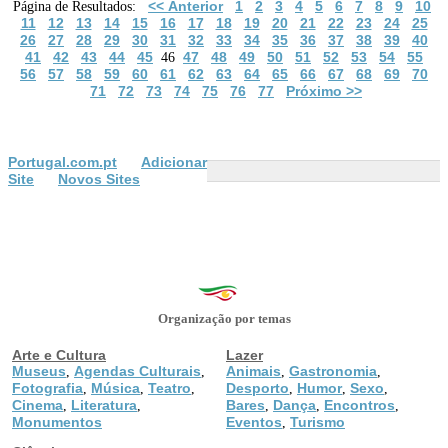
<< Anterior
1
2
3
4
5
6
7
8
9
10
Página de Resultados:
11
12
13
14
15
16
17
18
19
20
21
22
23
24
25
26
27
28
29
30
31
32
33
34
35
36
37
38
39
40
41
42
43
44
45
47
48
49
50
51
52
53
54
55
46
56
57
58
59
60
61
62
63
64
65
66
67
68
69
70
71
72
73
74
75
76
77
Próximo >>
Portugal.com.pt
Adicionar
Site
Novos Sites
Organização por temas
Arte e Cultura
Lazer
Museus
Agendas Culturais
Animais
Gastronomia
,
,
,
,
Fotografia
Música
Teatro
Desporto
Humor
Sexo
,
,
,
,
,
,
Cinema
Literatura
Bares
Dança
Encontros
,
,
,
,
,
Monumentos
Eventos
Turismo
,