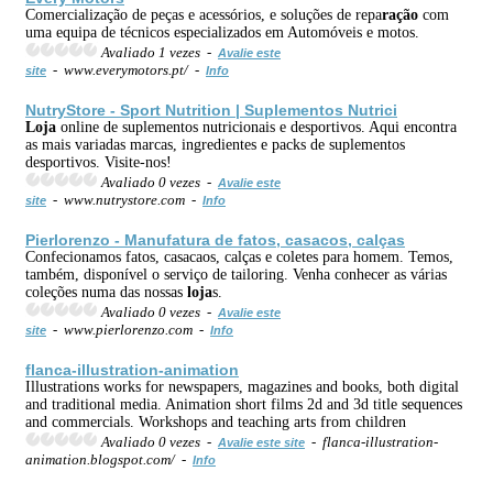
Comercialização de peças e acessórios, e soluções de repa
ração
com
uma equipa de técnicos especializados em Automóveis e motos.
Avaliado 1 vezes -
Avalie este
- www.everymotors.pt/ -
site
Info
NutryStore - Sport Nutrition | Suplementos Nutrici
Loja
online de suplementos nutricionais e desportivos. Aqui encontra
as mais variadas marcas, ingredientes e packs de suplementos
desportivos. Visite-nos!
Avaliado 0 vezes -
Avalie este
- www.nutrystore.com -
site
Info
Pierlorenzo - Manufatura de fatos, casacos, calças
Confecionamos fatos, casacaos, calças e coletes para homem. Temos,
também, disponível o serviço de tailoring. Venha conhecer as várias
coleções numa das nossas
loja
s.
Avaliado 0 vezes -
Avalie este
- www.pierlorenzo.com -
site
Info
flanca-illustration-animation
Illustrations works for newspapers, magazines and books, both digital
and traditional media. Animation short films 2d and 3d title sequences
and commercials. Workshops and teaching arts from children
Avaliado 0 vezes -
- flanca-illustration-
Avalie este site
animation.blogspot.com/ -
Info