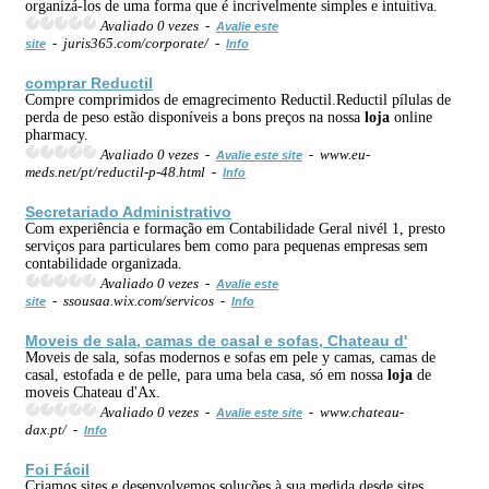
organizá-los de uma forma que é incrivelmente simples e intuitiva.
Avaliado 0 vezes -
Avalie este
- juris365.com/corporate/ -
site
Info
comprar Reductil
Compre comprimidos de emagrecimento Reductil.Reductil pílulas de
perda de peso estão disponíveis a bons preços na nossa
loja
online
pharmacy.
Avaliado 0 vezes -
- www.eu-
Avalie este site
meds.net/pt/reductil-p-48.html -
Info
Secretariado Administrativo
Com experiência e formação em Contabilidade Geral nivél 1, presto
serviços para particulares bem como para pequenas empresas sem
contabilidade organizada.
Avaliado 0 vezes -
Avalie este
- ssousaa.wix.com/servicos -
site
Info
Moveis de sala, camas de casal e sofas, Chateau d'
Moveis de sala, sofas modernos e sofas em pele y camas, camas de
casal, estofada e de pelle, para uma bela casa, só em nossa
loja
de
moveis Chateau d'Ax.
Avaliado 0 vezes -
- www.chateau-
Avalie este site
dax.pt/ -
Info
Foi Fácil
Criamos sites e desenvolvemos soluções à sua medida desde sites