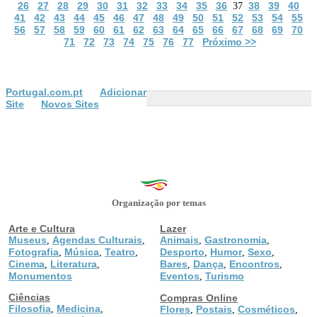
26
27
28
29
30
31
32
33
34
35
36
38
39
40
37
41
42
43
44
45
46
47
48
49
50
51
52
53
54
55
56
57
58
59
60
61
62
63
64
65
66
67
68
69
70
71
72
73
74
75
76
77
Próximo >>
Portugal.com.pt
Adicionar
Site
Novos Sites
Organização por temas
Arte e Cultura
Lazer
Museus
Agendas Culturais
Animais
Gastronomia
,
,
,
,
Fotografia
Música
Teatro
Desporto
Humor
Sexo
,
,
,
,
,
,
Cinema
Literatura
Bares
Dança
Encontros
,
,
,
,
,
Monumentos
Eventos
Turismo
,
Ciências
Compras Online
Filosofia
Medicina
,
,
Flores
Postais
Cosméticos
,
,
,