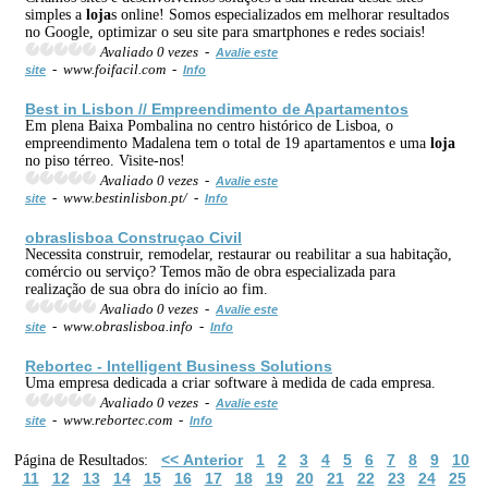
simples a
loja
s online! Somos especializados em melhorar resultados
no Google, optimizar o seu site para smartphones e redes sociais!
Avaliado 0 vezes -
Avalie este
- www.foifacil.com -
site
Info
Best in Lisbon // Empreendimento de Apartamentos
Em plena Baixa Pombalina no centro histórico de Lisboa, o
empreendimento Madalena tem o total de 19 apartamentos e uma
loja
no piso térreo. Visite-nos!
Avaliado 0 vezes -
Avalie este
- www.bestinlisbon.pt/ -
site
Info
obraslisboa Construçao Civil
Necessita construir, remodelar, restaurar ou reabilitar a sua habitação,
comércio ou serviço? Temos mão de obra especializada para
realização de sua obra do início ao fim.
Avaliado 0 vezes -
Avalie este
- www.obraslisboa.info -
site
Info
Rebortec - Intelligent Business Solutions
Uma empresa dedicada a criar software à medida de cada empresa.
Avaliado 0 vezes -
Avalie este
- www.rebortec.com -
site
Info
<< Anterior
1
2
3
4
5
6
7
8
9
10
Página de Resultados:
11
12
13
14
15
16
17
18
19
20
21
22
23
24
25