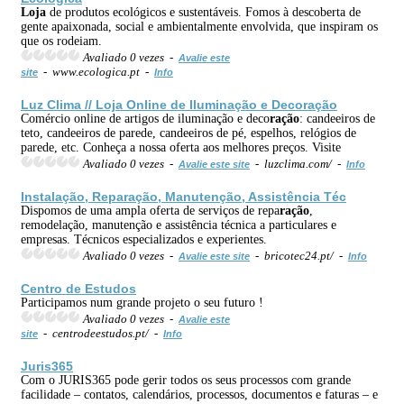
Loja
de produtos ecológicos e sustentáveis. Fomos à descoberta de
gente apaixonada, social e ambientalmente envolvida, que inspiram os
que os rodeiam.
Avaliado 0 vezes -
Avalie este
- www.ecologica.pt -
site
Info
Luz Clima //
Loja
Online de Iluminação e Deco
ração
Comércio online de artigos de iluminação e deco
ração
: candeeiros de
teto, candeeiros de parede, candeeiros de pé, espelhos, relógios de
parede, etc. Conheça a nossa oferta aos melhores preços. Visite
Avaliado 0 vezes -
- luzclima.com/ -
Avalie este site
Info
Instalação, Repa
ração
, Manutenção, Assistência Téc
Dispomos de uma ampla oferta de serviços de repa
ração
,
remodelação, manutenção e assistência técnica a particulares e
empresas. Técnicos especializados e experientes.
Avaliado 0 vezes -
- bricotec24.pt/ -
Avalie este site
Info
Centro de Estudos
Participamos num grande projeto o seu futuro !
Avaliado 0 vezes -
Avalie este
- centrodeestudos.pt/ -
site
Info
Juris365
Com o JURIS365 pode gerir todos os seus processos com grande
facilidade – contatos, calendários, processos, documentos e faturas – e