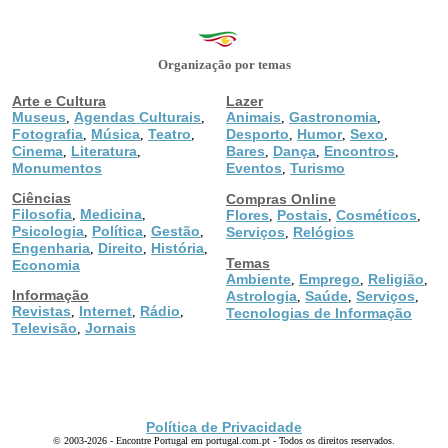
Organização por temas
Arte e Cultura
Lazer
Museus
Agendas Culturais
Animais
Gastronomia
,
,
,
,
Fotografia
Música
Teatro
Desporto
Humor
Sexo
,
,
,
,
,
,
Cinema
Literatura
Bares
Dança
Encontros
,
,
,
,
,
Monumentos
Eventos
Turismo
,
Ciências
Compras Online
Filosofia
Medicina
,
,
Flores
Postais
Cosméticos
,
,
,
Psicologia
Política
Gestão
,
,
,
Serviços
Relógios
,
Engenharia
Direito
História
,
,
,
Temas
Economia
Ambiente
Emprego
Religião
,
,
,
Informação
Astrologia
Saúde
Serviços
,
,
,
Revistas
Internet
Rádio
,
,
,
Tecnologias de Informação
Televisão
Jornais
,
Política de Privacidade
© 2003-2026 - Encontre Portugal em portugal.com.pt - Todos os direitos reservados.