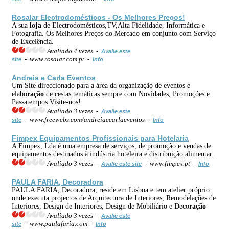
Rosalar Electrodomésticos - Os Melhores Preços!
A sua
loja
de Electrodomésticos,TV,Alta Fidelidade, Informática e
Fotografia. Os Melhores Preços do Mercado em conjunto com Serviço
de Excelência.
Avaliado 4 vezes -
Avalie este
- www.rosalar.com.pt -
site
Info
Andreia e Carla Eventos
Um Site direccionado para a área da organização de eventos e
elabo
ração
de cestas temáticas sempre com Novidades, Promoções e
Passatempos.Visite-nos!
Avaliado 3 vezes -
Avalie este
- www.freewebs.com/andreiaecarlaeventos -
site
Info
Fimpex Equipamentos Profissionais para Hotelaria
A Fimpex, Lda é uma empresa de serviços, de promoção e vendas de
equipamentos destinados à indústria hoteleira e distribuição alimentar.
Avaliado 3 vezes -
- www.fimpex.pt -
Avalie este site
Info
PAULA FARIA, Decoradora
PAULA FARIA, Decoradora, reside em Lisboa e tem atelier próprio
onde executa projectos de Arquitectura de Interiores, Remodelações de
Interiores, Design de Interiores, Design de Mobiliário e Deco
ração
Avaliado 3 vezes -
Avalie este
- www.paulafaria.com -
site
Info