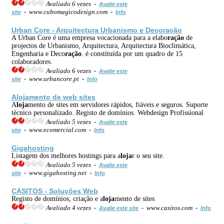
Avaliado 6 vezes -
Avalie este
- www.cubomagicodesign.com -
site
Info
Urban Core - Arquitectura Urbanismo e Deco
ração
A Urban Core é uma empresa vocacionada para a elabo
ração
de
projectos de Urbanismo, Arquitectura, Arquitectura Bioclimática,
Engenharia e Deco
ração
. é constituída por um quadro de 15
colaboradores.
Avaliado 6 vezes -
Avalie este
- www.urbancore.pt -
site
Info
A
loja
mento de web sites
A
loja
mento de sites em servidores rápidos, fiáveis e seguros. Suporte
técnico personalizado. Registo de domínios. Webdesign Profissional
Avaliado 5 vezes -
Avalie este
- www.ecomercial.com -
site
Info
Gigahosting
Listagem dos melhores hostings para a
loja
r o seu site.
Avaliado 5 vezes -
Avalie este
- www.gigahosting.net -
site
Info
CASITOS - Soluções Web
Registo de domínios, criação e a
loja
mento de sites
Avaliado 4 vezes -
- www.casitos.com -
Avalie este site
Info