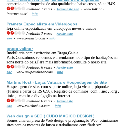
comercio de brinquedos de alta qualidade a baixo custo, só na H4K.
Avaliado 7 vezes -
- www.h4k.na-
Avalie este site
internet.com/ -
Info
Prameta Especialista em Videojogos
loja
online especializada em videojogos novos e usados
Avaliado 7 vezes -
Avalie este
- www.prameta.com -
site
Info
grupo valinor
Imobiliaria com escritorios em Braga,Gaia e
Paris.Constuimos,vendemos e arrendamos todo tipo de habitações na
zona norte do pais.Para mais informaçõe,consulte o nosso site.
Avaliado 6 vezes -
Avalie este
- www.grupovalinor.com -
site
Info
Martins Host -
Loja
s Virtuais e Hospedagem de Site
Hospedagem de sites com suporte online,
loja
virtual, phpnuke
(Planos a partir de R$ 6,90), Registro de domínios .com , .net , .org ,
.info , .com.br e divulgação na Internet.
Avaliado 6 vezes -
Avalie este
- www.martinshost.com -
site
Info
Web design e SEO ( CUBO MÁGICO DESIGN )
Somos uma empresa de Web design e programação Web, otimizamos
sites para os motores de busca e trabalhamos com flash xml.