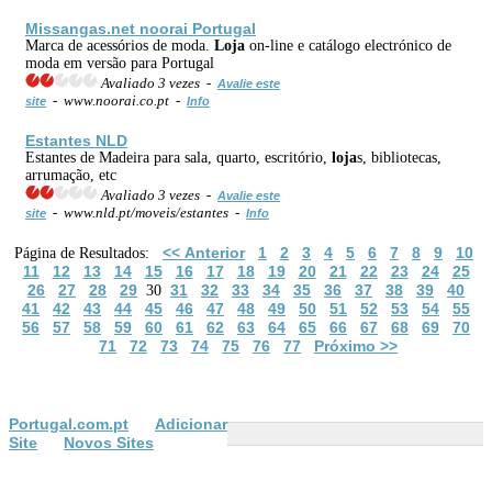
Missangas.net noorai Portugal
Marca de acessórios de moda.
Loja
on-line e catálogo electrónico de
moda em versão para Portugal
Avaliado 3 vezes -
Avalie este
- www.noorai.co.pt -
site
Info
Estantes NLD
Estantes de Madeira para sala, quarto, escritório,
loja
s, bibliotecas,
arrumação, etc
Avaliado 3 vezes -
Avalie este
- www.nld.pt/moveis/estantes -
site
Info
<< Anterior
1
2
3
4
5
6
7
8
9
10
Página de Resultados:
11
12
13
14
15
16
17
18
19
20
21
22
23
24
25
26
27
28
29
31
32
33
34
35
36
37
38
39
40
30
41
42
43
44
45
46
47
48
49
50
51
52
53
54
55
56
57
58
59
60
61
62
63
64
65
66
67
68
69
70
71
72
73
74
75
76
77
Próximo >>
Portugal.com.pt
Adicionar
Site
Novos Sites