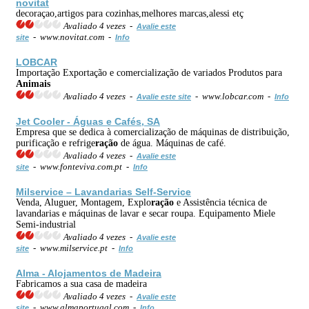
novitat
decoraçao,artigos para cozinhas,melhores marcas,alessi etç
Avaliado 4 vezes -
Avalie este
- www.novitat.com -
site
Info
LOBCAR
Importação Exportação e comercialização de variados Produtos para
Animais
Avaliado 4 vezes -
- www.lobcar.com -
Avalie este site
Info
Jet Cooler - Águas e Cafés, SA
Empresa que se dedica à comercialização de máquinas de distribuição,
purificação e refrige
ração
de água. Máquinas de café.
Avaliado 4 vezes -
Avalie este
- www.fonteviva.com.pt -
site
Info
Milservice – Lavandarias Self-Service
Venda, Aluguer, Montagem, Explo
ração
e Assistência técnica de
lavandarias e máquinas de lavar e secar roupa. Equipamento Miele
Semi-industrial
Avaliado 4 vezes -
Avalie este
- www.milservice.pt -
site
Info
Alma - A
loja
mentos de Madeira
Fabricamos a sua casa de madeira
Avaliado 4 vezes -
Avalie este
- www.almaportugal.com -
site
Info