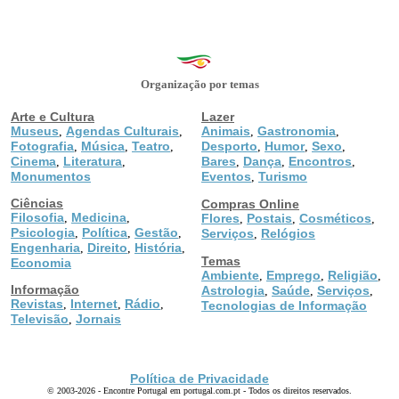
Organização por temas
Arte e Cultura
Lazer
Museus
Agendas Culturais
Animais
Gastronomia
,
,
,
,
Fotografia
Música
Teatro
Desporto
Humor
Sexo
,
,
,
,
,
,
Cinema
Literatura
Bares
Dança
Encontros
,
,
,
,
,
Monumentos
Eventos
Turismo
,
Ciências
Compras Online
Filosofia
Medicina
,
,
Flores
Postais
Cosméticos
,
,
,
Psicologia
Política
Gestão
,
,
,
Serviços
Relógios
,
Engenharia
Direito
História
,
,
,
Temas
Economia
Ambiente
Emprego
Religião
,
,
,
Informação
Astrologia
Saúde
Serviços
,
,
,
Revistas
Internet
Rádio
,
,
,
Tecnologias de Informação
Televisão
Jornais
,
Política de Privacidade
© 2003-2026 - Encontre Portugal em portugal.com.pt - Todos os direitos reservados.