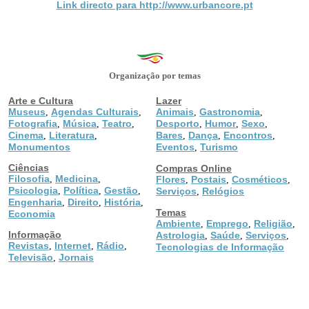
Link directo para http://www.urbancore.pt
Organização por temas
Arte e Cultura
Lazer
Museus
Agendas Culturais
Animais
Gastronomia
,
,
,
,
Fotografia
Música
Teatro
Desporto
Humor
Sexo
,
,
,
,
,
,
Cinema
Literatura
Bares
Dança
Encontros
,
,
,
,
,
Monumentos
Eventos
Turismo
,
Ciências
Compras Online
Filosofia
Medicina
,
,
Flores
Postais
Cosméticos
,
,
,
Psicologia
Política
Gestão
,
,
,
Serviços
Relógios
,
Engenharia
Direito
História
,
,
,
Temas
Economia
Ambiente
Emprego
Religião
,
,
,
Informação
Astrologia
Saúde
Serviços
,
,
,
Revistas
Internet
Rádio
,
,
,
Tecnologias de Informação
Televisão
Jornais
,