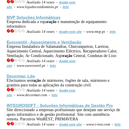
Avaliado 14 vezes -
Avalie este
- www.lojadocondominio.pt -
site
Info
MVP Soluções Informáticas
Empresa dedicada a repa
ração
e manutenção de equipamento
informático
Avaliado 14 vezes -
- www.mvp.pt -
Avalie este site
Info
Euroventil - Aquecimento e Ventilação
Empresa Instaladora de Salamandras, Churrasqueiras, Lareiras,
Aquecimento Central, Aquecimento Eléctrico, Recuperadores Calor,
Ventilação, Ar Condicionado, Aspi
ração
Central, Condutas de Lixo
Avaliado 14 vezes -
Avalie este
- www.euroventil.pt -
site
Info
Decormar, Lda
Efectuamos ser
ração
de mármores, fogões de sala, mármores e
granitos para todas as aplicações da construção civil.
Avaliado 14 vezes -
Avalie este
- www.decormar.com -
site
Info
INTEGROSOFT - Soluções Informáticas de Gestão Pro
Site direccionado a empresas profissionais que desejam um serviço de
apoio informático e de gestão profissional. Site com assistência
remota. Parceiros WinREST, PRIMAVERA
Avaliado 14 vezes -
- www.i-rest.com -
Avalie este site
Info