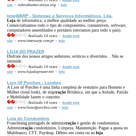
- videoshumor.siteya.org -
site
Info
timeWARP - Sistemas e Serviços Informáticos, Lda.
Loja
de informática; a melhor qualidade ao melhor preço.
Comercializamos todo o tipo de componentes, consumíveis, software,
computadores assemblados e portáteis (enviamos para todo o país).
Avaliado 14 vezes -
Avalie este
- www.timewarp.com.pt -
site
Info
LOJA
DO PRAZER
Disfrute dos nossos artigos sedutores, eróticos e divertidos... Não se
intimide.
Avaliado 14 vezes -
Avalie este
- www.lojadoprazer.net -
site
Info
Lion Of Porches - London
A Lion of Porches é uma linha completa de vestuário para Homem e
Mulher (total look), de inspi
ração
Britânica, em que a Atitude, Paixão
e Mobilidade fazem o conceito.
Avaliado 14 vezes -
Avalie este
- www.lionofporches.com -
site
Info
Loja
do Condomínio
Franchising português de administ
ração
e gestão de condomínios.
Administ
ração
condomínios, Limpeza, Manutenção. Pague a quota no
Multibanco, CTT, Payshop, Débito em conta ou na
loja
.