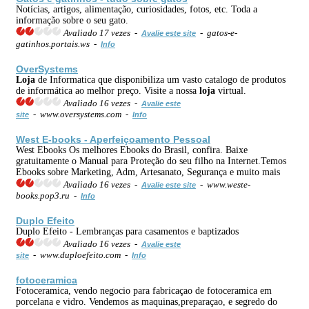
Notícias, artigos, alimentação, curiosidades, fotos, etc. Toda a
informação sobre o seu gato.
Avaliado 17 vezes -
- gatos-e-
Avalie este site
gatinhos.portais.ws -
Info
OverSystems
Loja
de Informatica que disponibiliza um vasto catalogo de produtos
de informática ao melhor preço. Visite a nossa
loja
virtual.
Avaliado 16 vezes -
Avalie este
- www.oversystems.com -
site
Info
West E-books - Aperfeiçoamento Pessoal
West Ebooks Os melhores Ebooks do Brasil, confira. Baixe
gratuitamente o Manual para Proteção do seu filho na Internet.Temos
Ebooks sobre Marketing, Adm, Artesanato, Segurança e muito mais
Avaliado 16 vezes -
- www.weste-
Avalie este site
books.pop3.ru -
Info
Duplo Efeito
Duplo Efeito - Lembranças para casamentos e baptizados
Avaliado 16 vezes -
Avalie este
- www.duploefeito.com -
site
Info
fotoceramica
Fotoceramica, vendo negocio para fabricaçao de fotoceramica em
porcelana e vidro. Vendemos as maquinas,preparaçao, e segredo do