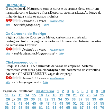
BIOPARQUE
O esplendor da Natureza,o som as cores e os aromas de se sentir em
harmonia com o fauna e a flora.Desporto, aventura,lazer.Ao longo da
linha de água visite os nossos moinhos
Avaliado 14 vezes -
Avalie este
- www.bioparque.org -
site
Info
Os Cartoons do Rodrigo
Página oficial de Rodrigo de Matos, cartoonista e ilustrador
português. Autor da página de cartoons Humoral da História, no sítio
do semanário Expresso.
Avaliado 14 vezes -
Avalie este
- rodrigodematos.blogspot.com/ -
site
Info
Clickemprego.com
Pesquisa GRATUITA e ilimitada de vagas de emprego. Sistema
interactivo com dicas para elabo
ração
e melhoramento de currículos.
Anuncie GRATUITAMENTE vagas de emprego.
Avaliado 14 vezes -
Avalie este
- clickemprego.com/ -
site
Info
<< Anterior
1
2
3
4
5
6
7
8
9
10
Página de Resultados:
11
12
13
14
15
16
17
18
19
20
21
22
23
24
25
26
28
29
30
31
32
33
34
35
36
37
38
39
40
27
41
42
43
44
45
46
47
48
49
50
51
52
53
54
55
56
57
58
59
60
61
62
63
64
65
66
67
68
69
70