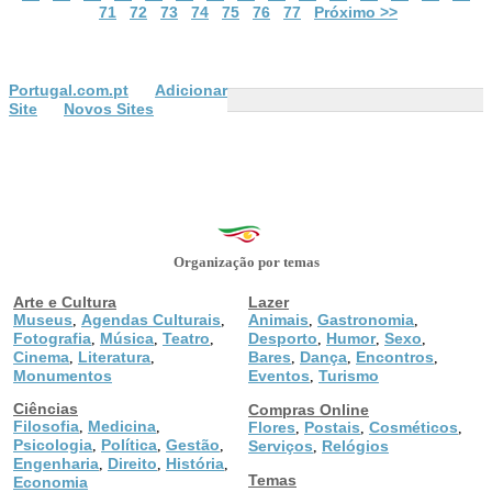
71
72
73
74
75
76
77
Próximo >>
Portugal.com.pt
Adicionar
Site
Novos Sites
Organização por temas
Arte e Cultura
Lazer
Museus
Agendas Culturais
Animais
Gastronomia
,
,
,
,
Fotografia
Música
Teatro
Desporto
Humor
Sexo
,
,
,
,
,
,
Cinema
Literatura
Bares
Dança
Encontros
,
,
,
,
,
Monumentos
Eventos
Turismo
,
Ciências
Compras Online
Filosofia
Medicina
,
,
Flores
Postais
Cosméticos
,
,
,
Psicologia
Política
Gestão
,
,
,
Serviços
Relógios
,
Engenharia
Direito
História
,
,
,
Temas
Economia