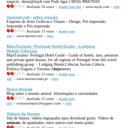
negocio. abreu@ttayh.com Pode ligar ( 0034) 986670101
Avaliado 16 vezes -
- www.ttayh.com -
Avalie este site
Info
maisnet.net - artes visuais
Empresa de Artes Gráficas e Visuais – Design, Pré-impressão,
Impressão e Pós-impressão
Avaliado 15 vezes -
Avalie este
- www.maisnet.net -
site
Info
MaisTurismo: Portugal Hotel Guide - Lodging
Hotels;Ciências
MaisTurismo: Portugal Hotel Guide - Guide of hotels, inns, pensions
and private guest houses, for all regions of Portugal from this travel
publishing group. - Lodging Hotels;Ciências Sociais Ciência
Política;Viagens e Turismo A
loja
mento
Avaliado 15 vezes -
Avalie este
- www.maisturismo.pt -
site
Info
Reino Animal
Blog sobre o mundo animal. Informações e curiosidades.
Avaliado 15 vezes -
Avalie este
- reinoanimalis.blogspot.com/ -
site
Info
Videos de Humor
Site de humor, videos engraçados para download gratis. Videos de
animais
, de apanhados, entre outros com muita piada.
Avaliado 15 vezes -
Avalie este