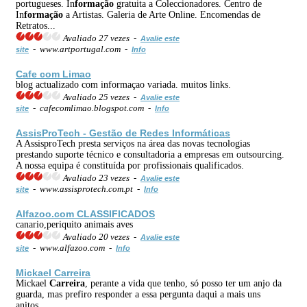
portugueses. In
formação
gratuita a Coleccionadores. Centro de
In
formação
a Artistas. Galeria de Arte Online. Encomendas de
Retratos...
Avaliado 27 vezes -
Avalie este
- www.artportugal.com -
site
Info
Cafe com Limao
blog actualizado com informaçao variada. muitos links.
Avaliado 25 vezes -
Avalie este
- cafecomlimao.blogspot.com -
site
Info
AssisProTech - Gestão de Redes Informáticas
A AssisproTech presta serviços na área das novas tecnologias
prestando suporte técnico e consultadoria a empresas em outsourcing.
A nossa equipa é constituída por profissionais qualificados.
Avaliado 23 vezes -
Avalie este
- www.assisprotech.com.pt -
site
Info
Alfazoo.com
CLASSIFICADOS
canario,periquito animais aves
Avaliado 20 vezes -
Avalie este
- www.alfazoo.com -
site
Info
Mickael
Carreira
Mickael
Carreira
, perante a vida que tenho, só posso ter um anjo da
guarda, mas prefiro responder a essa pergunta daqui a mais uns
anitos...