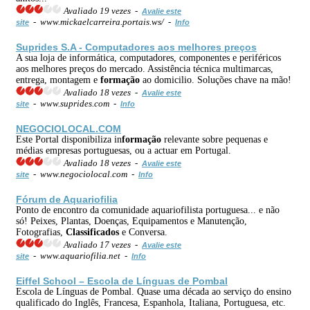
Avaliado 19 vezes -
Avalie este
- www.mickaelcarreira.portais.ws/ -
site
Info
Suprides S.A - Computadores aos melhores preços
A sua loja de informática, computadores, componentes e periféricos
aos melhores preços do mercado. Assistência técnica multimarcas,
entrega, montagem e
formação
ao domicilio. Soluções chave na mão!
Avaliado 18 vezes -
Avalie este
- www.suprides.com -
site
Info
NEGOCIOLOCAL.COM
Este Portal disponibiliza in
formação
relevante sobre pequenas e
médias empresas portuguesas, ou a actuar em Portugal.
Avaliado 18 vezes -
Avalie este
- www.negociolocal.com -
site
Info
Fórum de Aquariofilia
Ponto de encontro da comunidade aquariofilista portuguesa... e não
só! Peixes, Plantas, Doenças, Equipamentos e Manutenção,
Fotografias,
Classificados
e Conversa.
Avaliado 17 vezes -
Avalie este
- www.aquariofilia.net -
site
Info
Eiffel School – Escola de Línguas de Pombal
Escola de Línguas de Pombal. Quase uma década ao serviço do ensino
qualificado do Inglês, Francesa, Espanhola, Italiana, Portuguesa, etc.