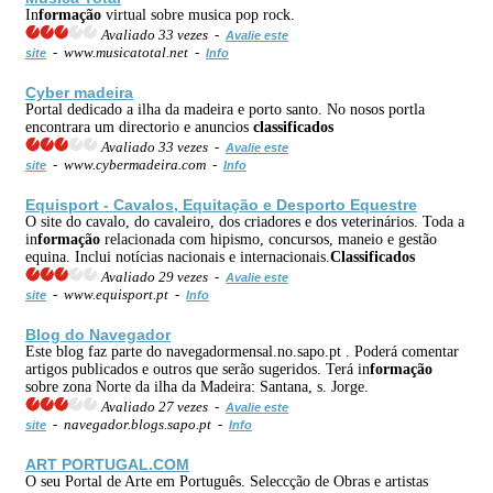
In
formação
virtual sobre musica pop rock.
Avaliado 33 vezes -
Avalie este
- www.musicatotal.net -
site
Info
Cyber madeira
Portal dedicado a ilha da madeira e porto santo. No nosos portla
encontrara um directorio e anuncios
classificados
Avaliado 33 vezes -
Avalie este
- www.cybermadeira.com -
site
Info
Equisport - Cavalos, Equitação e Desporto Equestre
O site do cavalo, do cavaleiro, dos criadores e dos veterinários. Toda a
in
formação
relacionada com hipismo, concursos, maneio e gestão
equina. Inclui notícias nacionais e internacionais.
Classificados
Avaliado 29 vezes -
Avalie este
- www.equisport.pt -
site
Info
Blog do Navegador
Este blog faz parte do navegadormensal.no.sapo.pt . Poderá comentar
artigos publicados e outros que serão sugeridos. Terá in
formação
sobre zona Norte da ilha da Madeira: Santana, s. Jorge.
Avaliado 27 vezes -
Avalie este
- navegador.blogs.sapo.pt -
site
Info
ART PORTUGAL.COM
O seu Portal de Arte em Português. Seleccção de Obras e artistas