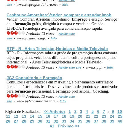
- www.empregos.dahora.net -
site
Info
Cashouse Amoreiras:Vender, comprar e arrendar imob
Vender, Comprar, Arrendar imobiliário.
Emprego
e estágio. Serviço
de in
formação
grátis, dirigido à compra e venda na Grande
LISBOA.Tecnologia avançada para comercialização rápida.
Avaliado 13 vezes -
Avalie este
- www.casamais.info -
site
Info
RTP - R - Artes Televisào;Notícias e Media Televisào
RTP - R - Informações sobre a grade de programaçào desta emissora
cujos programas veiculados difundem a cultura portuguesa no plano
internacional. - Artes Televisào;Notícias e Media Televisào
Avaliado 13 vezes -
- www.rtp.pt -
Avalie este site
Info
JG2 Consultoria e
Formação
Consultoria especializada em marketing e planeamento estratégico
para a indústria turística. Desenvolvimento de produtos customizados
para
formação
profissional.
Formação
profissional. Coaching.
Avaliado 13 vezes -
Avalie este
- www.jg2consultoria.com -
site
Info
<< Anterior
1
2
3
4
5
6
7
9
10
Página de Resultados:
8
11
12
13
14
15
16
17
18
19
20
21
22
23
24
25
26
27
28
29
30
31
32
33
34
35
36
37
38
39
40
41
Próximo >>