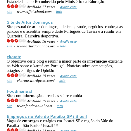
Estabelecimento Reconhecido pelo Ministério da Educação.
Avaliado 17 vezes -
Avalie este
- www.eiffelschool.com -
site
Info
Site de Artur Domingos
Site pessoal de artur domingos, atletismo, saude, negócios, conheça as
paixões e o acreditar sempre deste Português de Tavira e a residir em
Quarteira.
Carreira
desportiva.
Avaliado 16 vezes -
Avalie este
- www.arturdomingos.org -
site
Info
ekarate
O objectivo deste blog e reunir a maior parte da in
formação
existente
na Web sobre o karaté em Portugal. Notícias sobre competições,
estágios e artigos de Opinião.
Avaliado 15 vezes -
Avalie este
- ekarate.wordpress.com/ -
site
Info
Foodmanual
Site com in
formação
e receitas sobre comida.
Avaliado 15 vezes -
Avalie este
- www.foodmanual.com -
site
Info
Emprego
s no Vale do Paraíba-SP / Brasil
Vagas de
emprego
s e estágios em Jacareí-SP e região do Vale do
Paraíba - São Paulo / Brazil !!!
Avaliado 14 vezes -
Avalie este