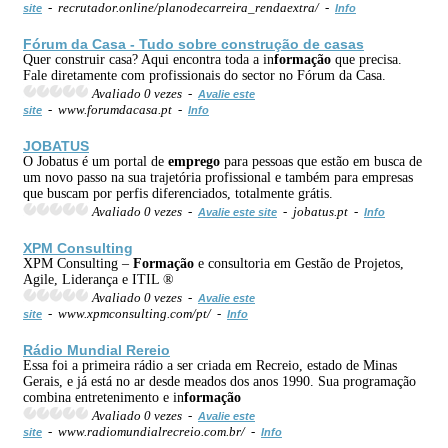
- recrutador.online/planodecarreira_rendaextra/ -
site
Info
Fórum da Casa - Tudo sobre construção de casas
Quer construir casa? Aqui encontra toda a in
formação
que precisa.
Fale diretamente com profissionais do sector no Fórum da Casa.
Avaliado 0 vezes -
Avalie este
- www.forumdacasa.pt -
site
Info
JOBATUS
O Jobatus é um portal de
emprego
para pessoas que estão em busca de
um novo passo na sua trajetória profissional e também para empresas
que buscam por perfis diferenciados, totalmente grátis.
Avaliado 0 vezes -
- jobatus.pt -
Avalie este site
Info
XPM Consulting
XPM Consulting –
Formação
e consultoria em Gestão de Projetos,
Agile, Liderança e ITIL ®
Avaliado 0 vezes -
Avalie este
- www.xpmconsulting.com/pt/ -
site
Info
Rádio Mundial Rereio
Essa foi a primeira rádio a ser criada em Recreio, estado de Minas
Gerais, e já está no ar desde meados dos anos 1990. Sua programação
combina entretenimento e in
formação
Avaliado 0 vezes -
Avalie este
- www.radiomundialrecreio.com.br/ -
site
Info