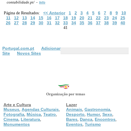
contabilidade.pt/ -
Info
<< Anterior
1
2
3
4
5
6
7
8
9
10
Página de Resultados:
11
12
13
14
15
16
17
18
19
20
21
22
23
24
25
26
27
28
29
30
31
32
33
34
35
36
37
38
39
40
41
Portugal.com.pt
Adicionar
Site
Novos Sites
Organização por temas
Arte e Cultura
Lazer
Museus
Agendas Culturais
Animais
Gastronomia
,
,
,
,
Fotografia
Música
Teatro
Desporto
Humor
Sexo
,
,
,
,
,
,
Cinema
Literatura
Bares
Dança
Encontros
,
,
,
,
,
Monumentos
Eventos
Turismo
,