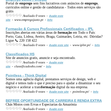
Portal de
emprego
sem fins lucrativos com anúncios de
emprego
,
currículos online e gestão de candidaturas - Todos estes serviços são
grátis
Avaliado 0 vezes -
Avalie este
- www.empregojusto.pt -
site
Info
Formação
& Cursos Profissionais Certificados – IPL
Inscrições abertas em várias áreas de
formação
em Todo o País:
Porto, Gaia, Lisboa, Aveiro, Braga, Guimarães, Leiria, etc. Dúvidas?
Ligue 📞 220 158 422
Avaliado 0 vezes -
- www.iplnt.pt/ -
Avalie este site
Info
Classificados
HS
Site de anuncios gratis, anuncie e seja encontrado.
Avaliado 0 vezes -
Avalie este
- classificadoshs.com/ -
site
Info
Pointless - Think Digital
Somos uma agência digital, prestamos serviços de design, web e
digital e temos tudo o que é preciso para o ajudar a dinamizar o seu
negócio e acelerar a trans
formação
digital da sua empresa.
Avaliado 0 vezes -
- pointless.pt/ -
Avalie este site
Info
BEFREE OPORTUNIDADE DE
CARREIRA
E RENDA EXTRA
Chás Mistos com Ervas e Especiarias da Amazónia
Avaliado 0 vezes -
Avalie este