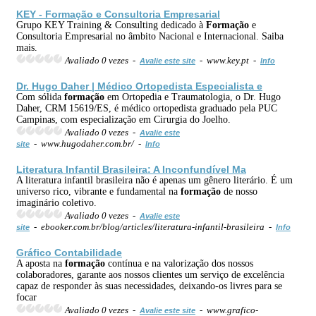
KEY -
Formação
e Consultoria Empresarial
Grupo KEY Training & Consulting dedicado à
Formação
e
Consultoria Empresarial no âmbito Nacional e Internacional. Saiba
mais.
Avaliado 0 vezes -
- www.key.pt -
Avalie este site
Info
Dr. Hugo Daher | Médico Ortopedista Especialista e
Com sólida
formação
em Ortopedia e Traumatologia, o Dr. Hugo
Daher, CRM 15619/ES, é médico ortopedista graduado pela PUC
Campinas, com especialização em Cirurgia do Joelho.
Avaliado 0 vezes -
Avalie este
- www.hugodaher.com.br/ -
site
Info
Literatura Infantil Brasileira: A Inconfundível Ma
A literatura infantil brasileira não é apenas um gênero literário. É um
universo rico, vibrante e fundamental na
formação
de nosso
imaginário coletivo.
Avaliado 0 vezes -
Avalie este
- ebooker.com.br/blog/articles/literatura-infantil-brasileira -
site
Info
Gráfico Contabilidade
A aposta na
formação
contínua e na valorização dos nossos
colaboradores, garante aos nossos clientes um serviço de excelência
capaz de responder às suas necessidades, deixando-os livres para se
focar
Avaliado 0 vezes -
- www.grafico-
Avalie este site