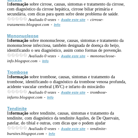
In
formação
sobre cirrose, causas, sintomas e tratamento da cirrose,
com diagnóstico da cirrose hepática, cirrose biliar primária e
secundária, com dicas para quem sofre deste problema de saúde.
Avaliado 0 vezes -
- cirrose-
Avalie este site
tratamento.blogspot.com -
Info
Mononucleose
In
formação
sobre mononucleose, causas, sintomas e tratamento da
mononucleose infecciosa, também designada de doença do beijo,
identificando o seu diagnóstico, assim como formas de prevenção.
Avaliado 0 vezes -
- mononucleose-
Avalie este site
info.blogspot.com -
Info
Trombose
In
formação
sobre trombose, causas, sintomas e tratamento da
trombose, identificando o diagnóstico da trombose venosa profunda,
acidente vascular cerebral (AVC) e infarto do miocárdio
Avaliado 0 vezes -
- trombose-
Avalie este site
infarto.blogspot.com -
Info
Tendinite
In
formação
sobre tendinite, causas, sintomas e tratamento da
tendinite, com diagnóstico da tendinite Aquiles, de De Quervain,
patelar, do tibial e outras, com dicas que o podem ajudar
Avaliado 0 vezes -
- tendinite-
Avalie este site
bursites.blogspot.com -
Info