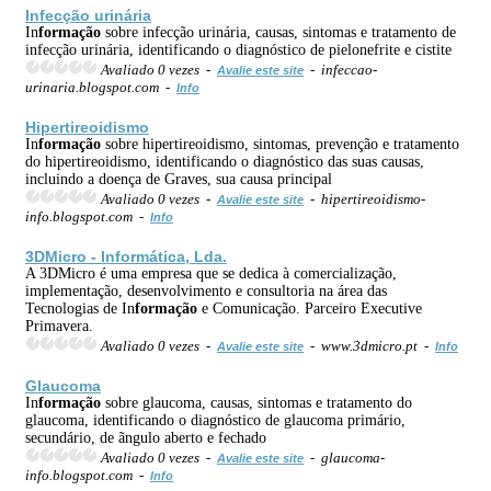
Infecção urinária
In
formação
sobre infecção urinária, causas, sintomas e tratamento de
infecção urinária, identificando o diagnóstico de pielonefrite e cistite
Avaliado 0 vezes -
- infeccao-
Avalie este site
urinaria.blogspot.com -
Info
Hipertireoidismo
In
formação
sobre hipertireoidismo, sintomas, prevenção e tratamento
do hipertireoidismo, identificando o diagnóstico das suas causas,
incluindo a doença de Graves, sua causa principal
Avaliado 0 vezes -
- hipertireoidismo-
Avalie este site
info.blogspot.com -
Info
3DMicro - Informática, Lda.
A 3DMicro é uma empresa que se dedica à comercialização,
implementação, desenvolvimento e consultoria na área das
Tecnologias de In
formação
e Comunicação. Parceiro Executive
Primavera.
Avaliado 0 vezes -
- www.3dmicro.pt -
Avalie este site
Info
Glaucoma
In
formação
sobre glaucoma, causas, sintomas e tratamento do
glaucoma, identificando o diagnóstico de glaucoma primário,
secundário, de ãngulo aberto e fechado
Avaliado 0 vezes -
- glaucoma-
Avalie este site
info.blogspot.com -
Info