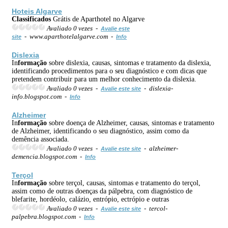
Hoteis Algarve
Classificados
Grátis de Aparthotel no Algarve
Avaliado 0 vezes -
Avalie este
- www.aparthotelalgarve.com -
site
Info
Dislexia
In
formação
sobre dislexia, causas, sintomas e tratamento da dislexia,
identificando procedimentos para o seu diagnóstico e com dicas que
pretendem contribuir para um melhor conhecimento da dislexia.
Avaliado 0 vezes -
- dislexia-
Avalie este site
info.blogspot.com -
Info
Alzheimer
In
formação
sobre doença de Alzheimer, causas, sintomas e tratamento
de Alzheimer, identificando o seu diagnóstico, assim como da
demência associada.
Avaliado 0 vezes -
- alzheimer-
Avalie este site
demencia.blogspot.com -
Info
Terçol
In
formação
sobre terçol, causas, sintomas e tratamento do terçol,
assim como de outras doenças da pálpebra, com diagnóstico de
blefarite, hordéolo, calázio, entrópio, ectrópio e outras
Avaliado 0 vezes -
- tercol-
Avalie este site
palpebra.blogspot.com -
Info