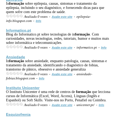
In
formação
sobre epilepsia, causas, sintomas e tratamento da
epilepsia, incluindo o seu diagnóstico, e fornecendo dicas para que
quem sofre com este problema de saúde.
Avaliado 0 vezes -
- epilepsia-
Avalie este site
info.blogspot.com -
Info
Informatico.pt
Blog do Informatico.pt sobre tecnologias de in
formação
. Com
curiosidades, novas tecnologias, redes, tutoriais, humor e muitos mais
sobre informática e telecomunicações.
Avaliado 0 vezes -
- informatico.pt -
Avalie este site
Info
Ansiedade
In
formação
sobre ansiedade, enquanto patologia, causas, sintomas e
tratamento da ansiedade, identificando o diagnóstico de fobias,
transtorno de pânico, obsessivo e ansiedade generaliza
Avaliado 0 vezes -
- ansiedade-
Avalie este site
fobias.blogspot.com -
Info
Instituto Unicenter
O Instituto Unicenter é uma rede de centros de
formação
que lecciona
cursos de Informática (Excel, Word, Access), Línguas (Inglês e
Espanhol) ou Soft Skills. Visite-nos no Porto, Penafiel ou Coimbra.
Avaliado 0 vezes -
- unicenter.pt/ -
Avalie este site
Info
Esquizofrenia