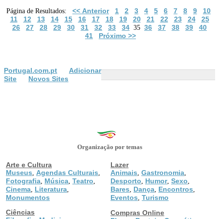
<< Anterior
1
2
3
4
5
6
7
8
9
10
Página de Resultados:
11
12
13
14
15
16
17
18
19
20
21
22
23
24
25
26
27
28
29
30
31
32
33
34
36
37
38
39
40
35
41
Próximo >>
Portugal.com.pt
Adicionar
Site
Novos Sites
Organização por temas
Arte e Cultura
Lazer
Museus
Agendas Culturais
Animais
Gastronomia
,
,
,
,
Fotografia
Música
Teatro
Desporto
Humor
Sexo
,
,
,
,
,
,
Cinema
Literatura
Bares
Dança
Encontros
,
,
,
,
,
Monumentos
Eventos
Turismo
,
Ciências
Compras Online