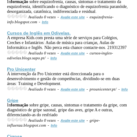
In
formação
sobre esquizofrenia, causas, sintomas e tratamento da
esquizofrenia, identificando o diagnóstico de esquizofrenia paranóide,
desorganizada, catatônica, indiferenciada e residual.
Avaliado 0 vezes -
- esquizofrenia-
Avalie este site
info.blogspot.com -
Info
Cursos de Inglês em Odivelas.
A empresa Kids.com presta uma série de serviços para Colégios,
Creches e Infantários: Aulas de música para crianças, Aulas de
Informática e Inglês. Não perca esta chance contacte-nos. 219312397
Avaliado 0 vezes -
- cursos-ingles-
Avalie este site
odivelas.blogs.sapo.pt/ -
Info
Pro Unicenter
A intervenção da Pro Unicenter está direccionada para o
desenvolvimento e gestão de competências, dividindo-se em duas
áreas: Training e Development.
Avaliado 0 vezes -
- prounicenter.pt/ -
Avalie este site
Info
Gripe
In
formação
sobre gripe, causas, sintomas e tratamento da gripe, com
diagnóstico de gripe sazonal, gripe das aves, gripe A e outras,
diferenciando-as do resfriado
Avaliado 0 vezes -
- gripe-
Avalie este site
influenza.blogspot.com -
Info
Cirrose