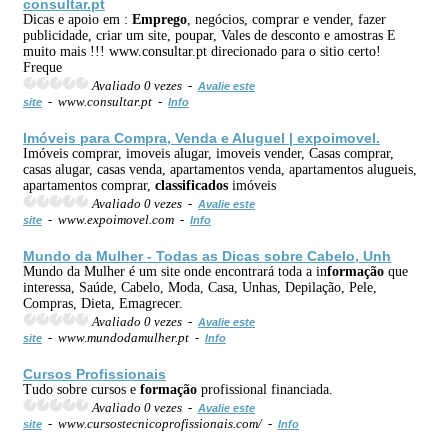
consultar.pt
Dicas e apoio em :
Emprego
, negócios, comprar e vender, fazer
publicidade, criar um site, poupar, Vales de desconto e amostras E
muito mais !!! www.consultar.pt direcionado para o sitio certo!
Freque
Avaliado 0 vezes -
Avalie este
- www.consultar.pt -
site
Info
Imóveis para Compra, Venda e Aluguel | expoimovel.
Imóveis comprar, imoveis alugar, imoveis vender, Casas comprar,
casas alugar, casas venda, apartamentos venda, apartamentos alugueis,
apartamentos comprar,
classificados
imóveis
Avaliado 0 vezes -
Avalie este
- www.expoimovel.com -
site
Info
Mundo da Mulher - Todas as Dicas sobre Cabelo, Unh
Mundo da Mulher é um site onde encontrará toda a in
formação
que
interessa, Saúde, Cabelo, Moda, Casa, Unhas, Depilação, Pele,
Compras, Dieta, Emagrecer.
Avaliado 0 vezes -
Avalie este
- www.mundodamulher.pt -
site
Info
Cursos Profissionais
Tudo sobre cursos e
formação
profissional financiada.
Avaliado 0 vezes -
Avalie este
- www.cursostecnicoprofissionais.com/ -
site
Info