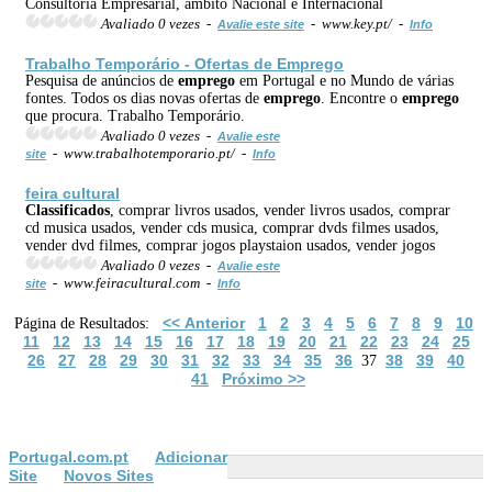
Consultoria Empresarial, âmbito Nacional e Internacional
Avaliado 0 vezes -
- www.key.pt/ -
Avalie este site
Info
Trabalho Temporário - Ofertas de
Emprego
Pesquisa de anúncios de
emprego
em Portugal e no Mundo de várias
fontes. Todos os dias novas ofertas de
emprego
. Encontre o
emprego
que procura. Trabalho Temporário.
Avaliado 0 vezes -
Avalie este
- www.trabalhotemporario.pt/ -
site
Info
feira cultural
Classificados
, comprar livros usados, vender livros usados, comprar
cd musica usados, vender cds musica, comprar dvds filmes usados,
vender dvd filmes, comprar jogos playstaion usados, vender jogos
Avaliado 0 vezes -
Avalie este
- www.feiracultural.com -
site
Info
<< Anterior
1
2
3
4
5
6
7
8
9
10
Página de Resultados:
11
12
13
14
15
16
17
18
19
20
21
22
23
24
25
26
27
28
29
30
31
32
33
34
35
36
38
39
40
37
41
Próximo >>
Portugal.com.pt
Adicionar
Site
Novos Sites