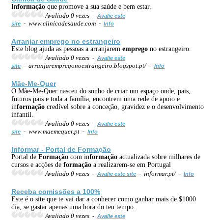
In
formação
que promove a sua saúde e bem estar.
Avaliado 0 vezes -
Avalie este
- www.clinicadesaude.com -
site
Info
Arranjar
emprego
no estrangeiro
Este blog ajuda as pessoas a arranjarem
emprego
no estrangeiro.
Avaliado 0 vezes -
Avalie este
- arranjarempregonoestrangeiro.blogspot.pt/ -
site
Info
Mãe-Me-Quer
O Mãe-Me-Quer nasceu do sonho de criar um espaço onde, pais,
futuros pais e toda a família, encontrem uma rede de apoio e
in
formação
credível sobre a conceção, gravidez e o desenvolvimento
infantil.
Avaliado 0 vezes -
Avalie este
- www.maemequer.pt -
site
Info
Informar - Portal de
Formação
Portal de
Formação
com in
formação
actualizada sobre milhares de
cursos e acções de
formação
a realizarem-se em Portugal
Avaliado 0 vezes -
- informar.pt/ -
Avalie este site
Info
Receba comissões a 100%
Este é o site que te vai dar a conhecer como ganhar mais de $1000
dia, se gastar apenas uma hora do teu tempo.
Avaliado 0 vezes -
Avalie este