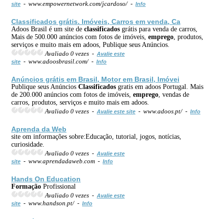
- www.empowernetwork.com/jcardoso/ -
site
Info
Classificados
grátis. Imóveis, Carros em venda, Ca
Adoos Brasil é um site de
classificados
grátis para venda de carros,
Mais de 500.000 anúncios com fotos de imóveis,
emprego
, produtos,
serviços e muito mais em adoos, Publique seus Anúncios.
Avaliado 0 vezes -
Avalie este
- www.adoosbrasil.com/ -
site
Info
Anúncios grátis em Brasil, Motor em Brasil, Imóvei
Publique seus Anúncios
Classificados
gratis em adoos Portugal. Mais
de 200.000 anúncios com fotos de imóveis,
emprego
, vendas de
carros, produtos, serviços e muito mais em adoos.
Avaliado 0 vezes -
- www.adoos.pt/ -
Avalie este site
Info
Aprenda da Web
site om informações sobre:Educação, tutorial, jogos, notícias,
curiosidade.
Avaliado 0 vezes -
Avalie este
- www.aprendadaweb.com -
site
Info
Hands On Education
Formação
Profissional
Avaliado 0 vezes -
Avalie este
- www.handson.pt/ -
site
Info