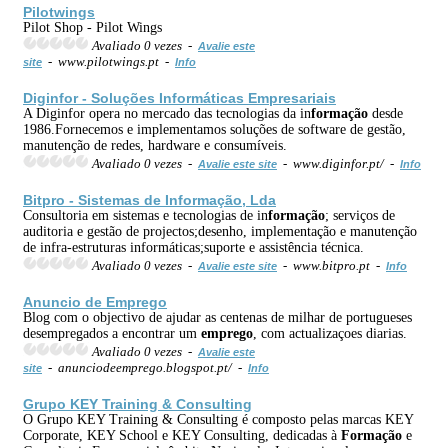
Pilotwings
Pilot Shop - Pilot Wings
Avaliado 0 vezes -
Avalie este
- www.pilotwings.pt -
site
Info
Diginfor - Soluções Informáticas Empresariais
A Diginfor opera no mercado das tecnologias da in
formação
desde
1986.Fornecemos e implementamos soluções de software de gestão,
manutenção de redes, hardware e consumíveis.
Avaliado 0 vezes -
- www.diginfor.pt/ -
Avalie este site
Info
Bitpro - Sistemas de In
formação
, Lda
Consultoria em sistemas e tecnologias de in
formação
; serviços de
auditoria e gestão de projectos;desenho, implementação e manutenção
de infra-estruturas informáticas;suporte e assistência técnica.
Avaliado 0 vezes -
- www.bitpro.pt -
Avalie este site
Info
Anuncio de
Emprego
Blog com o objectivo de ajudar as centenas de milhar de portugueses
desempregados a encontrar um
emprego
, com actualizaçoes diarias.
Avaliado 0 vezes -
Avalie este
- anunciodeemprego.blogspot.pt/ -
site
Info
Grupo KEY Training & Consulting
O Grupo KEY Training & Consulting é composto pelas marcas KEY
Corporate, KEY School e KEY Consulting, dedicadas à
Formação
e