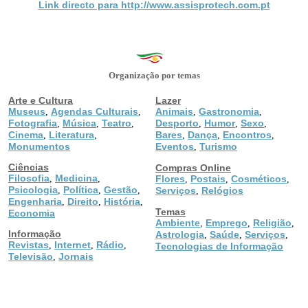
Link directo para http://www.assisprotech.com.pt
Organização por temas
Arte e Cultura
Lazer
Museus
Agendas Culturais
Animais
Gastronomia
,
,
,
,
Fotografia
Música
Teatro
Desporto
Humor
Sexo
,
,
,
,
,
,
Cinema
Literatura
Bares
Dança
Encontros
,
,
,
,
,
Monumentos
Eventos
Turismo
,
Ciências
Compras Online
Filosofia
Medicina
,
,
Flores
Postais
Cosméticos
,
,
,
Psicologia
Política
Gestão
,
,
,
Serviços
Relógios
,
Engenharia
Direito
História
,
,
,
Temas
Economia
Ambiente
Emprego
Religião
,
,
,
Informação
Astrologia
Saúde
Serviços
,
,
,
Revistas
Internet
Rádio
,
,
,
Tecnologias de Informação
Televisão
Jornais
,