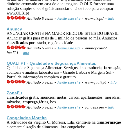
dinheiro arrumado em casa do que imagina. O OLX fornece uma
solução simples onde é grátis anunciar e há de tudo para comprar
www.OLX.pt
Avaliado 6 vezes -
- www.olx.pt/ -
Avalie este site
Info
Anuncy
ANUNCIAR GRÁTIS NA MAIOR REDE DE SITES DO BRASIL
Anunciar grátis para mais de 1 milhão de pessoas ao mês. Anúncios
classificados
por estado, região e cidade.
Avaliado 6 vezes -
- anuncy.com/?
Avalie este site
in=721 -
Info
QUALI.PT - Qualidade e Segurança Alimentar.
Qualidade e Segurança Alimentar. Serviços de consultoria,
formação
,
auditoria e análises laboratoriais - Grande Lisboa e Margem Sul -
Portal de informações completo e gratuito.
Avaliado 5 vezes -
- www.quali.pt -
Avalie este site
Info
ZonaEu
classificados
grátis, anúncios, motas, carros, apartamentos, moradias,
salvados,
emprego
,férias, box
Avaliado 5 vezes -
- zonaeu.com -
Avalie este site
Info
Congelados Moreira
A actividade da Virgilio C. Moreira, Lda. centra-se na trans
formação
e comercialização de alimentos ultra congelados.