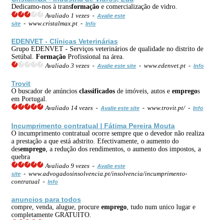
Dedicamo-nos à trans
formação
e comercialização de vidro.
Avaliado 1 vezes -
Avalie este
- www.cristalmax.pt -
site
Info
EDENVET - Clínicas Veterinárias
Grupo EDENVET - Serviços veterinários de qualidade no distrito de
Setúbal.
Formação
Profissional na área.
Avaliado 3 vezes -
- www.edenvet.pt -
Avalie este site
Info
Trovit
O buscador de anúncios
classificados
de imóveis, autos e
emprego
s
em Portugal.
Avaliado 14 vezes -
- www.trovit.pt/ -
Avalie este site
Info
Incumprimento contratual | Fátima Pereira Mouta
O incumprimento contratual ocorre sempre que o devedor não realiza
a prestação a que está adstrito. Efectivamente, o aumento do
des
emprego
, a redução dos rendimentos, o aumento dos impostos, a
quebra
Avaliado 9 vezes -
Avalie este
- www.advogadosinsolvencia.pt/insolvencia/incumprimento-
site
contratual -
Info
anuncios para todos
compre, venda, alugue, procure
emprego
, tudo num unico lugar e
completamente GRATUITO.