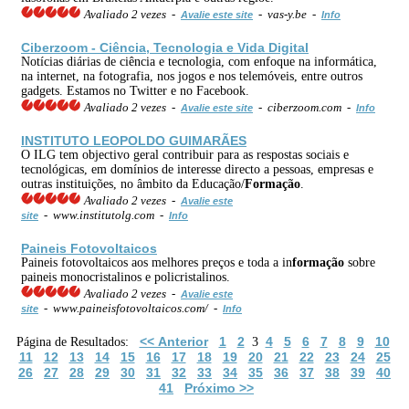
Avaliado 2 vezes -
- vas-y.be -
Avalie este site
Info
Ciberzoom - Ciência, Tecnologia e Vida Digital
Notícias diárias de ciência e tecnologia, com enfoque na informática,
na internet, na fotografia, nos jogos e nos telemóveis, entre outros
gadgets. Estamos no Twitter e no Facebook.
Avaliado 2 vezes -
- ciberzoom.com -
Avalie este site
Info
INSTITUTO LEOPOLDO GUIMARÃES
O ILG tem objectivo geral contribuir para as respostas sociais e
tecnológicas, em domínios de interesse directo a pessoas, empresas e
outras instituições, no âmbito da Educação/
Formação
.
Avaliado 2 vezes -
Avalie este
- www.institutolg.com -
site
Info
Paineis Fotovoltaicos
Paineis fotovoltaicos aos melhores preços e toda a in
formação
sobre
paineis monocristalinos e policristalinos.
Avaliado 2 vezes -
Avalie este
- www.paineisfotovoltaicos.com/ -
site
Info
<< Anterior
1
2
4
5
6
7
8
9
10
Página de Resultados:
3
11
12
13
14
15
16
17
18
19
20
21
22
23
24
25
26
27
28
29
30
31
32
33
34
35
36
37
38
39
40
41
Próximo >>