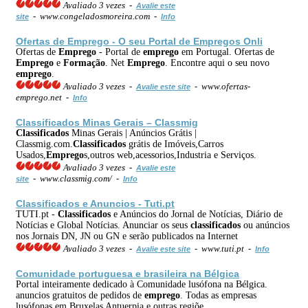
Avaliado 3 vezes -
Avalie este
- www.congeladosmoreira.com -
site
Info
Ofertas de
Emprego
- O seu Portal de
Emprego
s Onli
Ofertas de
Emprego
- Portal de
emprego
em Portugal. Ofertas de
Emprego
e
Formação
. Net
Emprego
. Encontre aqui o seu novo
emprego
.
Avaliado 3 vezes -
- www.ofertas-
Avalie este site
emprego.net -
Info
Classificados
Minas Gerais – Classmig
Classificados
Minas Gerais | Anúncios Grátis |
Classmig.com.
Classificados
grátis de Imóveis,Carros
Usados,
Emprego
s,outros web,acessorios,Industria e Serviços.
Avaliado 3 vezes -
Avalie este
- www.classmig.com/ -
site
Info
Classificados
e Anuncios - Tuti.pt
TUTI.pt -
Classificados
e Anúncios do Jornal de Notícias, Diário de
Notícias e Global Notícias. Anunciar os seus
classificados
ou anúncios
nos Jornais DN, JN ou GN e serão publicados na Internet
Avaliado 3 vezes -
- www.tuti.pt -
Avalie este site
Info
Comunidade portuguesa e brasileira na Bélgica
Portal inteiramente dedicado à Comunidade lusófona na Bélgica.
anuncios gratuitos de pedidos de
emprego
. Todas as empresas
lusófonas em Bruxelas Antuerpia e outras regiõe.