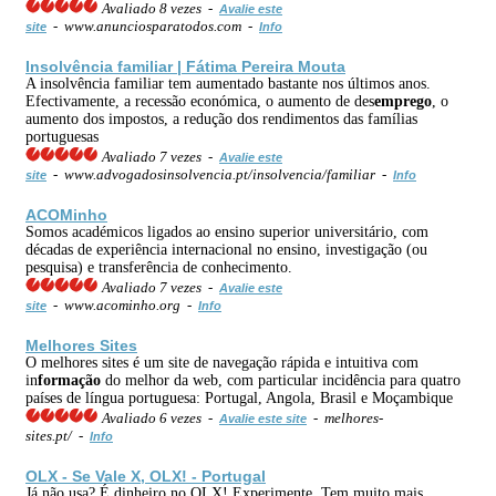
Avaliado 8 vezes -
Avalie este
- www.anunciosparatodos.com -
site
Info
Insolvência familiar | Fátima Pereira Mouta
A insolvência familiar tem aumentado bastante nos últimos anos.
Efectivamente, a recessão económica, o aumento de des
emprego
, o
aumento dos impostos, a redução dos rendimentos das famílias
portuguesas
Avaliado 7 vezes -
Avalie este
- www.advogadosinsolvencia.pt/insolvencia/familiar -
site
Info
ACOMinho
Somos académicos ligados ao ensino superior universitário, com
décadas de experiência internacional no ensino, investigação (ou
pesquisa) e transferência de conhecimento.
Avaliado 7 vezes -
Avalie este
- www.acominho.org -
site
Info
Melhores Sites
O melhores sites é um site de navegação rápida e intuitiva com
in
formação
do melhor da web, com particular incidência para quatro
países de língua portuguesa: Portugal, Angola, Brasil e Moçambique
Avaliado 6 vezes -
- melhores-
Avalie este site
sites.pt/ -
Info
OLX - Se Vale X, OLX! - Portugal
Já não usa? É dinheiro no OLX! Experimente. Tem muito mais