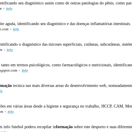
ntificando seu diagnóstico assim como de outras patologias do pênis, como paraf
om -
Info
te aguda, identificando seu diagnóstico e das doenças inflamatórias intestinais.
ot.com -
Info
tificando o diagnóstico das micoses superficiais, cutâneas, subcutâneas, sistém
om -
Info
 tanto em termos psicológicos, como farmacológicos e nutricionais, identifican
logspot.com -
Info
rmação
tecnica nas mais diversas areas do desenvolvimento web, nomeadame
fo
ções em várias áreas desde a higiene e segurança no trabalho, HCCP, CAM, Mot
om -
Info
 info futebol podera recopilar in
formação
sobre este desporto e suas diferent