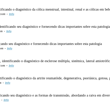
tificando o diagnóstico da cólica menstrual, intestinal, renal e as cólicas em be
t.com -
Info
identificando seu diagnóstico e fornecendo dicas importantes sobre esta patologi
com -
Info
icando seu diagnóstico e fornecendo dicas importantes sobre esta patologia
com -
Info
 identificando o diagnóstico de esclerose múltipla, sistémica, lateral amiotrófic
.com -
Info
ntificando o diagnóstico da artrite reumatóide, degenerativa, psoriásica, gotosa, 
om -
Info
ificando seu diagnóstico e as formas de transmissão, abordando a raiva em diver
m -
Info