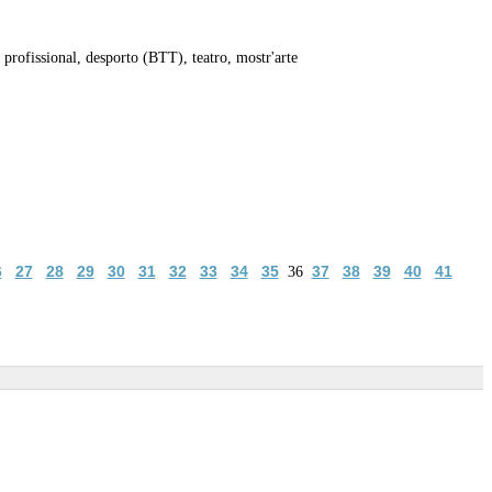
profissional, desporto (BTT), teatro, mostr'arte
6
27
28
29
30
31
32
33
34
35
37
38
39
40
41
36