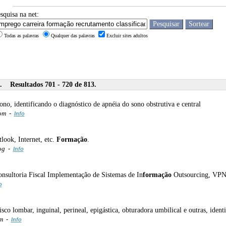
squisa na net:
Todas as palavras
Qualquer das palavras
Excluir sites adultos
. Resultados 701 - 720 de 813.
ono, identificando o diagnóstico de apnéia do sono obstrutiva e central
com -
Info
look, Internet, etc.
Formação
.
og -
Info
nsultoria Fiscal Implementação de Sistemas de In
formação
Outsourcing, VPN 
o
sco lombar, inguinal, perineal, epigástica, obturadora umbilical e outras, ident
om -
Info