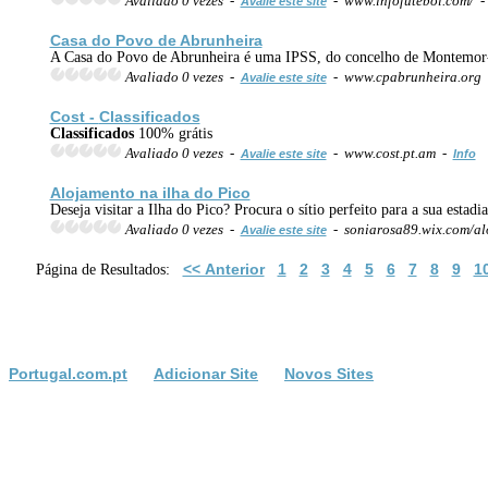
Avaliado 0 vezes -
- www.infofutebol.com/ 
Avalie este site
Casa do Povo de Abrunheira
A Casa do Povo de Abrunheira é uma IPSS, do concelho de Montemor-o-
Avaliado 0 vezes -
- www.cpabrunheira.org
Avalie este site
Cost -
Classificados
Classificados
100% grátis
Avaliado 0 vezes -
- www.cost.pt.am -
Avalie este site
Info
Alojamento na ilha do Pico
Deseja visitar a Ilha do Pico? Procura o sítio perfeito para a sua estad
Avaliado 0 vezes -
- soniarosa89.wix.com/al
Avalie este site
<< Anterior
1
2
3
4
5
6
7
8
9
1
Página de Resultados:
Portugal.com.pt
Adicionar Site
Novos Sites