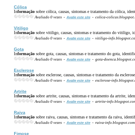
Cólica
In
formação
sobre cólica, causas, sintomas e tratamento da cólica, iden
Avaliado 0 vezes -
- colica-colicas.blogspo
Avalie este site
Vitiligo
In
formação
sobre vitiligo, causas, sintomas e tratamento do vitiligo, 
Avaliado 0 vezes -
- vitiligo-info.blogspot.
Avalie este site
Gota
In
formação
sobre gota, causas, sintomas e tratamento do gota, identif
Avaliado 0 vezes -
- gota-doenca.blogspot.
Avalie este site
Esclerose
In
formação
sobre esclerose, causas, sintomas e tratamento da esclerose,
Avaliado 0 vezes -
- esclerose-info.blogspot
Avalie este site
Artrite
In
formação
sobre artrite, causas, sintomas e tratamento da artrite, ide
Avaliado 0 vezes -
- artrite-info.blogspot.c
Avalie este site
Raiva
In
formação
sobre raiva, causas, sintomas e tratamento da raiva, ident
Avaliado 0 vezes -
- raiva-info.blogspot.co
Avalie este site
Fimose