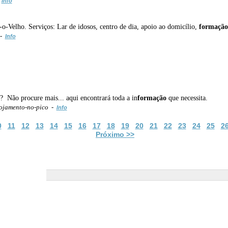
-
Info
Velho. Serviços: Lar de idosos, centro de dia, apoio ao domicílio,
formação
 -
Info
ia? Não procure mais... aqui encontrará toda a in
formação
que necessita.
ojamento-no-pico -
Info
0
11
12
13
14
15
16
17
18
19
20
21
22
23
24
25
2
Próximo >>