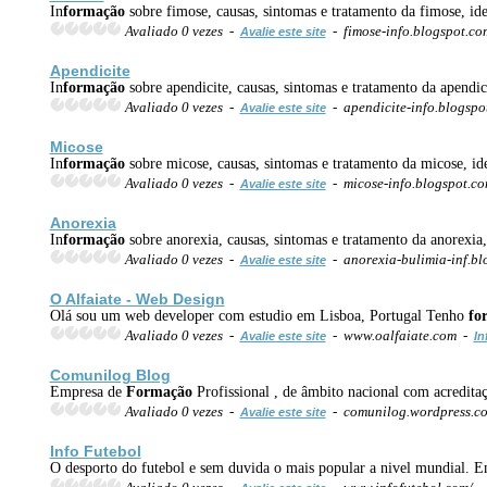
In
formação
sobre fimose, causas, sintomas e tratamento da fimose, ide
Avaliado 0 vezes -
- fimose-info.blogspot.c
Avalie este site
Apendicite
In
formação
sobre apendicite, causas, sintomas e tratamento da apendici
Avaliado 0 vezes -
- apendicite-info.blogsp
Avalie este site
Micose
In
formação
sobre micose, causas, sintomas e tratamento da micose, iden
Avaliado 0 vezes -
- micose-info.blogspot.c
Avalie este site
Anorexia
In
formação
sobre anorexia, causas, sintomas e tratamento da anorexia,
Avaliado 0 vezes -
- anorexia-bulimia-inf.b
Avalie este site
O Alfaiate - Web Design
Olá sou um web developer com estudio em Lisboa, Portugal Tenho
fo
Avaliado 0 vezes -
- www.oalfaiate.com -
Avalie este site
In
Comunilog Blog
Empresa de
Formação
Profissional , de âmbito nacional com acredita
Avaliado 0 vezes -
- comunilog.wordpress.c
Avalie este site
Info Futebol
O desporto do futebol e sem duvida o mais popular a nivel mundial. Em