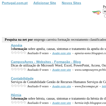
Portugal.com.pt
Adicionar Site
Novos Sites
Pe
Pesquisa na net por
emprego carreira formação recrutamento classificados
Apnéia
In
formação
sobre apnéia, causas, sintomas e tratamento da apnéia do s
Avaliado 0 vezes -
- apneia-sono.blogspot.
Avalie este site
CamposAyres - Websites -
Formação
- Blog
Dicas de utilização de Microsoft Word, Excel, PowerPoint, Access, Out
Avaliado 0 vezes -
- www.camposayres.pt/bl
Avalie este site
Contabilidade
Serviços de Contabilidade Gestão de Recursos Humanos Serviços de Co
Avaliado 0 vezes -
- www.fiscomapa.pt -
Avalie este site
Inf
Hérnia
In
formação
sobre hérnia, causas, sintomas e tratamento da hérnia do di
Avaliado 0 vezes -
- hernia-info.blogspot.c
Avalie este site