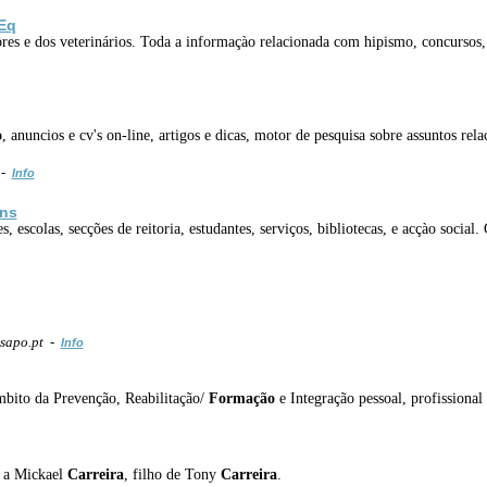
 Eq
ores e dos veterinários. Toda a informaçào relacionada com hipismo, concursos, f
o
, anuncios e cv's on-line, artigos e dicas, motor de pesquisa sobre assuntos 
 -
Info
Ens
, escolas, secções de reitoria, estudantes, serviços, bibliotecas, e acçào soci
sapo.pt -
Info
âmbito da Prevenção, Reabilitação/
Formação
e Integração pessoal, profissional 
s a Mickael
Carreira
, filho de Tony
Carreira
.