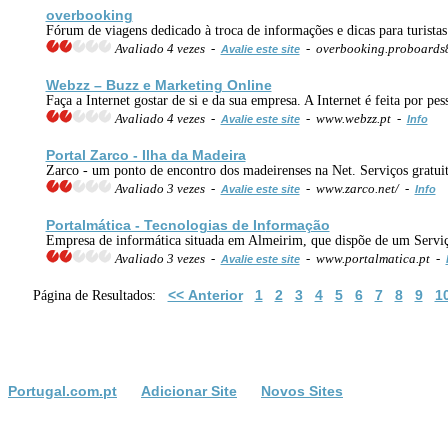
overbooking
Fórum de viagens dedicado à troca de informações e dicas para turistas
Avaliado 4 vezes -
- overbooking.proboards
Avalie este site
Webzz – Buzz e Marketing Online
Faça a Internet gostar de si e da sua empresa. A Internet é feita por p
Avaliado 4 vezes -
- www.webzz.pt -
Avalie este site
Info
Portal Zarco - Ilha da Madeira
Zarco - um ponto de encontro dos madeirenses na Net. Serviços gratuit
Avaliado 3 vezes -
- www.zarco.net/ -
Avalie este site
Info
Portalmática - Tecnologias de In
formação
Empresa de informática situada em Almeirim, que dispõe de um Serviç
Avaliado 3 vezes -
- www.portalmatica.pt -
Avalie este site
<< Anterior
1
2
3
4
5
6
7
8
9
1
Página de Resultados:
Portugal.com.pt
Adicionar Site
Novos Sites