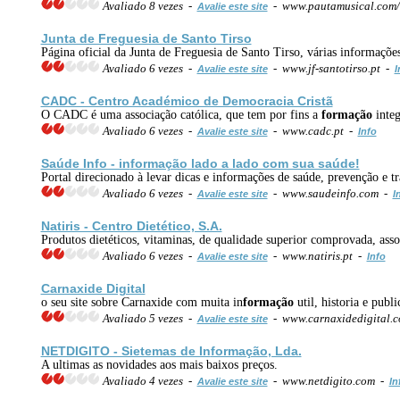
Avaliado 8 vezes -
- www.pautamusical.com/
Avalie este site
Junta de Freguesia de Santo Tirso
Página oficial da Junta de Freguesia de Santo Tirso, várias informaçõe
Avaliado 6 vezes -
- www.jf-santotirso.pt -
Avalie este site
I
CADC - Centro Académico de Democracia Cristã
O CADC é uma associação católica, que tem por fins a
formação
integ
Avaliado 6 vezes -
- www.cadc.pt -
Avalie este site
Info
Saúde Info - in
formação
lado a lado com sua saúde!
Portal direcionado à levar dicas e informações de saúde, prevenção e 
Avaliado 6 vezes -
- www.saudeinfo.com -
Avalie este site
I
Natiris - Centro Dietético, S.A.
Produtos dietéticos, vitaminas, de qualidade superior comprovada, ass
Avaliado 6 vezes -
- www.natiris.pt -
Avalie este site
Info
Carnaxide Digital
o seu site sobre Carnaxide com muita in
formação
util, historia e publi
Avaliado 5 vezes -
- www.carnaxidedigital.
Avalie este site
NETDIGITO - Sietemas de In
formação
, Lda.
A ultimas as novidades aos mais baixos preços.
Avaliado 4 vezes -
- www.netdigito.com -
Avalie este site
In