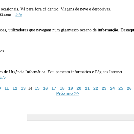
 ocasionais. Vá para fora cá dentro. Viagens de neve e desporivas.
85.com -
Info
essoas, utilizadores que navegam num gigantesco oceano de in
formação
. Destaqu
os.
o de Urgência Informática. Equipamento informático e Páginas Internet
Info
0
11
12
13
15
16
17
18
19
20
21
22
23
24
25
26
14
Próximo >>