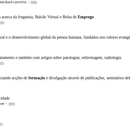
mickael-carreira -
Info
s acerca da freguesia, Balcão Virtual e Bolsa de
Emprego
nfo
ral e o desenvolvimento global da pessoa humana, fundados nos valores evangéli
tratamento e também com artigos sobre patologias, enfermagem, radiologia.
nfo
ociando acções de
formação
e divulgação através de publicações, seminários de
cidade
com -
Info
fo