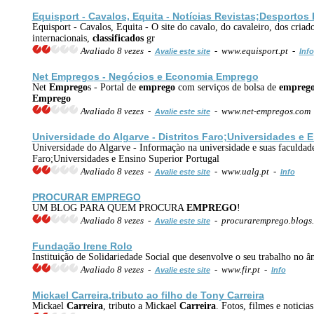
Equisport - Cavalos, Equita - Notícias Revistas;Desportos
Equisport - Cavalos, Equita - O site do cavalo, do cavaleiro, dos criad
internacionais,
classificados
gr
Avaliado 8 vezes -
- www.equisport.pt -
Avalie este site
Info
Net
Emprego
s - Negócios e Economia
Emprego
Net
Emprego
s - Portal de
emprego
com serviços de bolsa de
empreg
Emprego
Avaliado 8 vezes -
- www.net-empregos.com
Avalie este site
Universidade do Algarve - Distritos Faro;Universidades e 
Universidade do Algarve - Informaçào na universidade e suas faculdades
Faro;Universidades e Ensino Superior Portugal
Avaliado 8 vezes -
- www.ualg.pt -
Avalie este site
Info
PROCURAR
EMPREGO
UM BLOG PARA QUEM PROCURA
EMPREGO
!
Avaliado 8 vezes -
- procuraremprego.blogs.
Avalie este site
Fundação Irene Rolo
Instituição de Solidariedade Social que desenvolve o seu trabalho no 
Avaliado 8 vezes -
- www.fir.pt -
Avalie este site
Info
Mickael
Carreira
,tributo ao filho de Tony
Carreira
Mickael
Carreira
, tributo a Mickael
Carreira
. Fotos, filmes e noticia