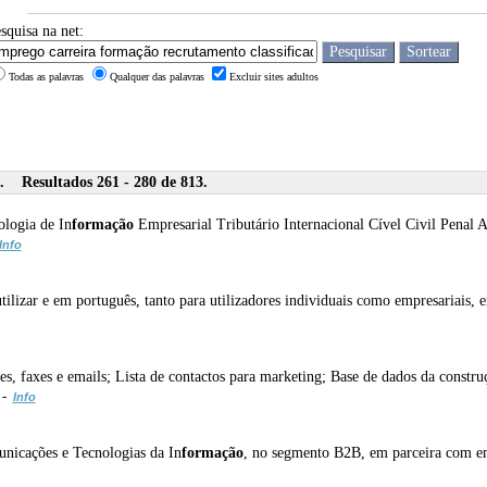
squisa na net:
Todas as palavras
Qualquer das palavras
Excluir sites adultos
. Resultados 261 - 280 de 813.
ologia de In
formação
Empresarial Tributário Internacional Cível Civil P
Info
utilizar e em português, tanto para utilizadores individuais como empresariai
s, faxes e emails; Lista de contactos para marketing; Base de dados da construç
 -
Info
unicações e Tecnologias da In
formação
, no segmento B2B, em parceira com emp