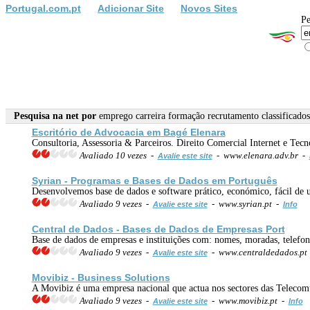
Portugal.com.pt
Adicionar Site
Novos Sites
Pe
Pesquisa na net por
emprego carreira formação recrutamento classificados
Escritório de Advocacia em Bagé Elenara
Consultoria, Assessoria & Parceiros. Direito Comercial Internet e Tecn
Avaliado 10 vezes -
- www.elenara.adv.br -
Avalie este site
Syrian - Programas e Bases de Dados em Português
Desenvolvemos base de dados e software prático, económico, fácil de 
Avaliado 9 vezes -
- www.syrian.pt -
Avalie este site
Info
Central de Dados - Bases de Dados de Empresas Port
Base de dados de empresas e instituições com: nomes, moradas, telefone
Avaliado 9 vezes -
- www.centraldedados.pt
Avalie este site
Movibiz - Business Solutions
A Movibiz é uma empresa nacional que actua nos sectores das Telecom
Avaliado 9 vezes -
- www.movibiz.pt -
Avalie este site
Info