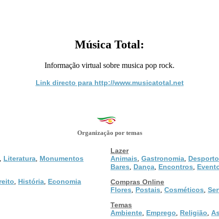
Música Total:
Informação virtual sobre musica pop rock.
Link directo para http://www.musicatotal.net
Organização por temas
Lazer
Literatura
Monumentos
Animais
Gastronomia
Desporto
,
,
,
,
Bares
Dança
Encontros
Event
,
,
,
reito
História
Economia
,
,
Compras Online
Flores
Postais
Cosméticos
Ser
,
,
,
Temas
Ambiente
Emprego
Religião
As
,
,
,