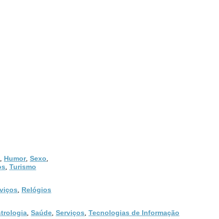
Humor
Sexo
,
,
,
os
Turismo
,
viços
Relógios
,
trologia
Saúde
Serviços
Tecnologias de Informação
,
,
,