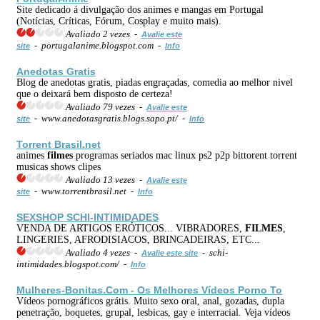
Site dedicado á divulgação dos animes e mangas em Portugal
(Notícias, Críticas, Fórum, Cosplay e muito mais).
Avaliado 2 vezes -
Avalie este
- portugalanime.blogspot.com -
site
Info
Anedotas Gratis
Blog de anedotas gratis, piadas engraçadas, comedia ao melhor nivel
que o deixará bem disposto de certeza!
Avaliado 79 vezes -
Avalie este
- www.anedotasgratis.blogs.sapo.pt/ -
site
Info
Torrent Brasil.net
animes
filmes
programas seriados mac linux ps2 p2p bittorent torrent
musicas shows clipes
Avaliado 13 vezes -
Avalie este
- www.torrentbrasil.net -
site
Info
SEXSHOP SCHI-INTIMIDADES
VENDA DE ARTIGOS ERÓTICOS... VIBRADORES,
FILMES
,
LINGERIES, AFRODISIACOS, BRINCADEIRAS, ETC...
Avaliado 4 vezes -
- schi-
Avalie este site
intimidades.blogspot.com/ -
Info
Mulheres-Bonitas.Com - Os Melhores Vídeos Porno To
Vídeos pornográficos grátis. Muito sexo oral, anal, gozadas, dupla
penetração, boquetes, grupal, lesbicas, gay e interracial. Veja vídeos