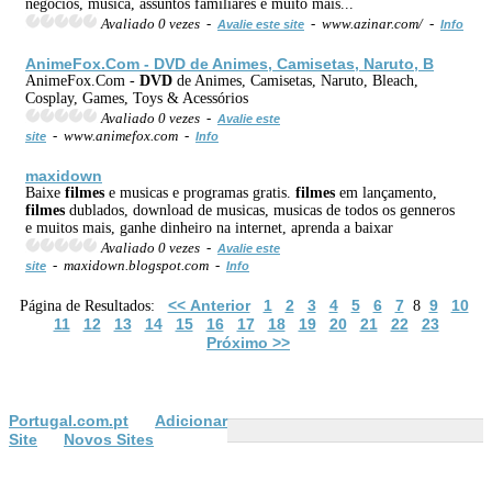
negócios, musica, assuntos familiares e muito mais...
Avaliado 0 vezes -
- www.azinar.com/ -
Avalie este site
Info
AnimeFox.Com -
DVD
de Animes, Camisetas, Naruto, B
AnimeFox.Com -
DVD
de Animes, Camisetas, Naruto, Bleach,
Cosplay, Games, Toys & Acessórios
Avaliado 0 vezes -
Avalie este
- www.animefox.com -
site
Info
maxidown
Baixe
filmes
e musicas e programas gratis.
filmes
em lançamento,
filmes
dublados, download de musicas, musicas de todos os genneros
e muitos mais, ganhe dinheiro na internet, aprenda a baixar
Avaliado 0 vezes -
Avalie este
- maxidown.blogspot.com -
site
Info
<< Anterior
1
2
3
4
5
6
7
9
10
Página de Resultados:
8
11
12
13
14
15
16
17
18
19
20
21
22
23
Próximo >>
Portugal.com.pt
Adicionar
Site
Novos Sites