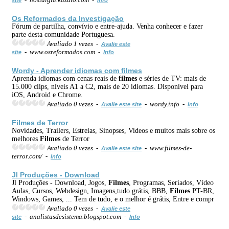
Os Reformados da Investigação
Fórum de partilha, convívio e entre-ajuda. Venha conhecer e fazer
parte desta comunidade Portuguesa.
Avaliado 1 vezes -
Avalie este
- www.osreformados.com -
site
Info
Wordy - Aprender idiomas com
filmes
Aprenda idiomas com cenas reais de
filmes
e séries de TV: mais de
15.000 clips, níveis A1 a C2, mais de 20 idiomas. Disponível para
iOS, Android e Chrome.
Avaliado 0 vezes -
- wordy.info -
Avalie este site
Info
Filmes
de Terror
Novidades, Trailers, Estreias, Sinopses, Videos e muitos mais sobre os
melhores
Filmes
de Terror
Avaliado 0 vezes -
- www.filmes-de-
Avalie este site
terror.com/ -
Info
Jl Produções - Download
Jl Produções - Download, Jogos,
Filmes
, Programas, Seriados, Vídeo
Aulas, Cursos, Webdesign, Imagens,tudo grátis, BBB,
Filmes
PT-BR,
Windows, Games, ... Tem de tudo, e o melhor é grátis, Entre e compr
Avaliado 0 vezes -
Avalie este
- analistasdesistema.blogspot.com -
site
Info