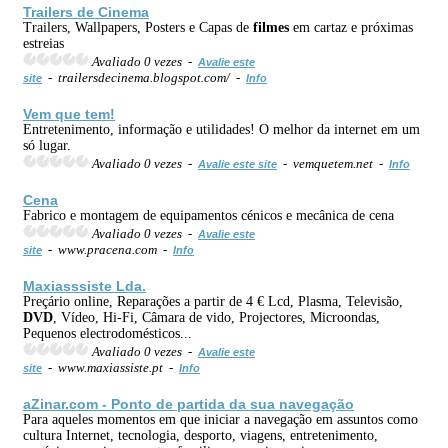
Trailers de
Cinema
Trailers, Wallpapers, Posters e Capas de
filmes
em cartaz e próximas
estreias
Avaliado 0 vezes -
Avalie este
- trailersdecinema.blogspot.com/ -
site
Info
Vem que tem!
Entretenimento, informação e utilidades! O melhor da internet em um
só lugar.
Avaliado 0 vezes -
- vemquetem.net -
Avalie este site
Info
Cena
Fabrico e montagem de equipamentos cénicos e mecânica de cena
Avaliado 0 vezes -
Avalie este
- www.pracena.com -
site
Info
Maxiasssiste Lda.
Preçário online, Reparações a partir de 4 € Lcd, Plasma, Televisão,
DVD
, Vídeo, Hi-Fi, Câmara de vido, Projectores, Microondas,
Pequenos electrodomésticos...
Avaliado 0 vezes -
Avalie este
- www.maxiassiste.pt -
site
Info
aZinar.com - Ponto de partida da sua navegação
Para aqueles momentos em que iniciar a navegação em assuntos como
cultura Internet, tecnologia, desporto, viagens, entretenimento,