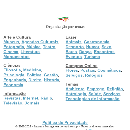
Organização por temas
Arte e Cultura
Lazer
Museus
Agendas Culturais
Animais
Gastronomia
,
,
,
,
Fotografia
Música
Teatro
Desporto
Humor
Sexo
,
,
,
,
,
,
Cinema
Literatura
Bares
Dança
Encontros
,
,
,
,
,
Monumentos
Eventos
Turismo
,
Ciências
Compras Online
Filosofia
Medicina
,
,
Flores
Postais
Cosméticos
,
,
,
Psicologia
Política
Gestão
,
,
,
Serviços
Relógios
,
Engenharia
Direito
História
,
,
,
Temas
Economia
Ambiente
Emprego
Religião
,
,
,
Informação
Astrologia
Saúde
Serviços
,
,
,
Revistas
Internet
Rádio
,
,
,
Tecnologias de Informação
Televisão
Jornais
,
Política de Privacidade
© 2003-2026 - Encontre Portugal em portugal.com.pt - Todos os direitos reservados.