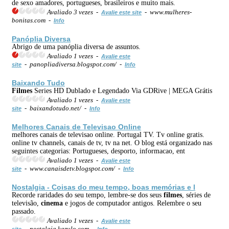
de sexo amadores, portugueses, brasileiros e muito mais.
Avaliado 3 vezes -
- www.mulheres-
Avalie este site
bonitas.com -
Info
Panóplia Diversa
Abrigo de uma panóplia diversa de assuntos.
Avaliado 1 vezes -
Avalie este
- panopliadiversa.blogspot.com/ -
site
Info
Baixando Tudo
Filmes
Series HD Dublado e Legendado Via GDRive | MEGA Grátis
Avaliado 1 vezes -
Avalie este
- baixandotudo.net/ -
site
Info
Melhores Canais de Televisao Online
melhores canais de televisao online. Portugal TV. Tv online gratis.
online tv channels, canais de tv, tv na net. O blog está organizado nas
seguintes categorias: Portugueses, desporto, informacao, ent
Avaliado 1 vezes -
Avalie este
- www.canaisdetv.blogspot.com/ -
site
Info
Nostalgia - Coisas do meu tempo, boas memórias e l
Recorde raridades do seu tempo, lembre-se dos seus
filmes
, séries de
televisão,
cinema
e jogos de computador antigos. Relembre o seu
passado.
Avaliado 1 vezes -
Avalie este
- nostalgia.kazulo.com -
site
Info