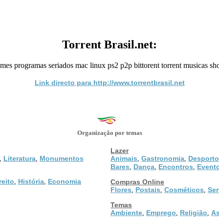
Torrent Brasil.net:
lmes programas seriados mac linux ps2 p2p bittorent torrent musicas sh
Link directo para http://www.torrentbrasil.net
Organização por temas
Lazer
Literatura
Monumentos
Animais
Gastronomia
Desporto
,
,
,
,
Bares
Dança
Encontros
Event
,
,
,
reito
História
Economia
,
,
Compras Online
Flores
Postais
Cosméticos
Ser
,
,
,
Temas
Ambiente
Emprego
Religião
As
,
,
,