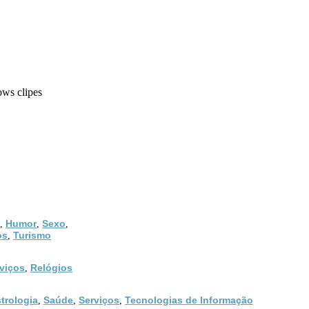
ows clipes
Humor
Sexo
,
,
,
os
Turismo
,
viços
Relógios
,
trologia
Saúde
Serviços
Tecnologias de Informação
,
,
,