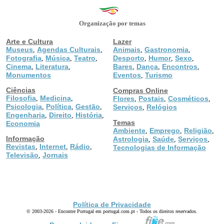
Organização por temas
Arte e Cultura
Lazer
Museus
Agendas Culturais
Animais
Gastronomia
,
,
,
,
Fotografia
Música
Teatro
Desporto
Humor
Sexo
,
,
,
,
,
,
Cinema
Literatura
Bares
Dança
Encontros
,
,
,
,
,
Monumentos
Eventos
Turismo
,
Ciências
Compras Online
Filosofia
Medicina
,
,
Flores
Postais
Cosméticos
,
,
,
Psicologia
Política
Gestão
,
,
,
Serviços
Relógios
,
Engenharia
Direito
História
,
,
,
Temas
Economia
Ambiente
Emprego
Religião
,
,
,
Informação
Astrologia
Saúde
Serviços
,
,
,
Revistas
Internet
Rádio
,
,
,
Tecnologias de Informação
Televisão
Jornais
,
Política de Privacidade
© 2003-2026 - Encontre Portugal em portugal.com.pt - Todos os direitos reservados.