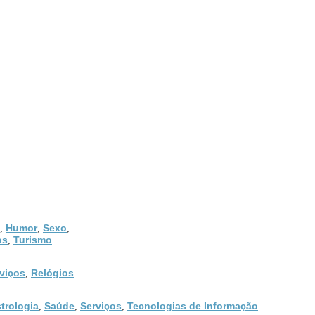
Humor
Sexo
,
,
,
os
Turismo
,
viços
Relógios
,
trologia
Saúde
Serviços
Tecnologias de Informação
,
,
,