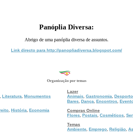
Panóplia Diversa:
Abrigo de uma panóplia diversa de assuntos.
Link directo para http://panopliadiversa.blogspot.com/
Organização por temas
Lazer
Literatura
Monumentos
Animais
Gastronomia
Desporto
,
,
,
,
Bares
Dança
Encontros
Event
,
,
,
reito
História
Economia
,
,
Compras Online
Flores
Postais
Cosméticos
Ser
,
,
,
Temas
Ambiente
Emprego
Religião
As
,
,
,