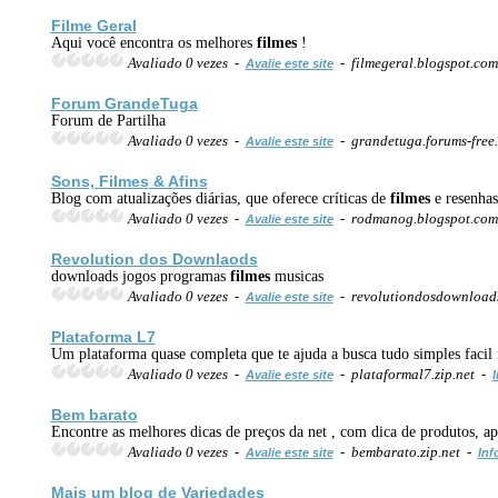
Filme Geral
Aqui você encontra os melhores
filmes
!
Avaliado 0 vezes -
- filmegeral.blogspot.co
Avalie este site
Forum GrandeTuga
Forum de Partilha
Avaliado 0 vezes -
- grandetuga.forums-free
Avalie este site
Sons,
Filmes
& Afins
Blog com atualizações diárias, que oferece críticas de
filmes
e resenhas
Avaliado 0 vezes -
- rodmanog.blogspot.co
Avalie este site
Revolution dos Downlaods
downloads jogos programas
filmes
musicas
Avaliado 0 vezes -
- revolutiondosdownload
Avalie este site
Plataforma L7
Um plataforma quase completa que te ajuda a busca tudo simples facil r
Avaliado 0 vezes -
- plataformal7.zip.net -
Avalie este site
I
Bem barato
Encontre as melhores dicas de preços da net , com dica de produtos, a
Avaliado 0 vezes -
- bembarato.zip.net -
Avalie este site
Inf
Mais um blog de Variedades