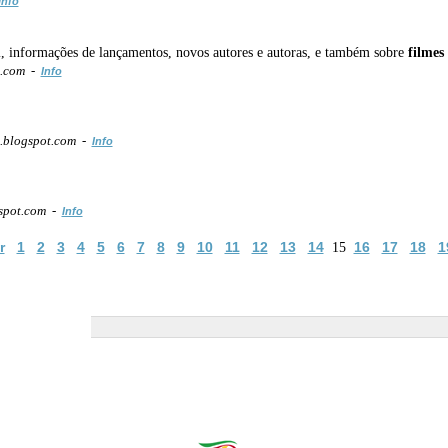
Info
i, informações de lançamentos, novos autores e autoras, e também sobre
filmes
t.com -
Info
.blogspot.com -
Info
spot.com -
Info
r
1
2
3
4
5
6
7
8
9
10
11
12
13
14
16
17
18
1
15