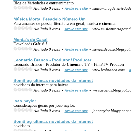
Blog de Variedades e entretenimento
Avaliado 0 vezes -
- maisumblogdevariedade
Avalie este site
Música Morta, Pesadelo Número Um
Para amantes de poesia, literatura em geral, música e
cinema
.
Avaliado 0 vezes -
- www.musicamortapesade
Avalie este site
Merda's de Casa!
Downloads Grátis!!!
Avaliado 0 vezes -
- merdasdecasa.blogspot
Avalie este site
Leonardo Branco - Produtor / Producer
Leonardo Branco - Produtor de
Cinema
e TV - Film/TV Producer
Avaliado 0 vezes -
- www.leobranco.com -
Avalie este site
I
BomBlog-ultimas novidades da internet
novidades da internet para baixar
Avaliado 0 vezes -
- www.wcdias.blogspot.
Avalie este site
joao naylor
Considerações gerais por joao naylor.
Avaliado 0 vezes -
- joaonaylor.blogspot.co
Avalie este site
BomBlog-ultimas novidades da internet
novidades