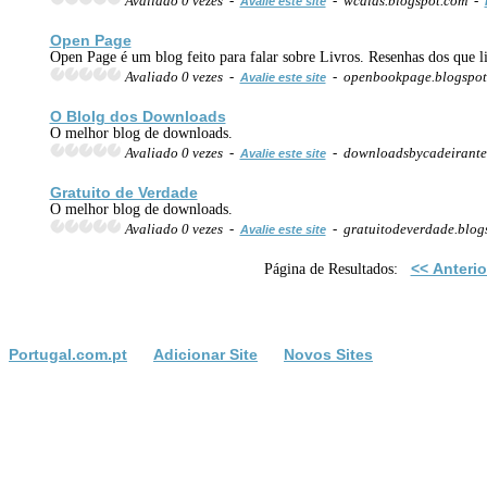
Avaliado 0 vezes -
- wcdias.blogspot.com -
Avalie este site
Open Page
Open Page é um blog feito para falar sobre Livros. Resenhas dos que l
Avaliado 0 vezes -
- openbookpage.blogspo
Avalie este site
O Blolg dos Downloads
O melhor blog de downloads.
Avaliado 0 vezes -
- downloadsbycadeirante
Avalie este site
Gratuito de Verdade
O melhor blog de downloads.
Avaliado 0 vezes -
- gratuitodeverdade.blog
Avalie este site
<< Anterio
Página de Resultados:
Portugal.com.pt
Adicionar Site
Novos Sites