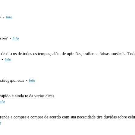
m/ -
Info
.com/ -
Info
 de discos de todos os tempos, além de opiniões, trailers e faixas musicais. Tud
m -
Info
s.blogspot.com -
Info
apido e ainda te da varias dicas
nfo
prenda a compra e compre de acordo com sua nececidade tire duvidas sobre celul
o