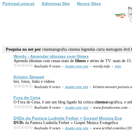
Portugal.com.pt
Adicionar Site
Novos Sites
Pe
Pesquisa na net por
cinematografia cinema legendas curta metragem dvd 
Wordy - Aprender idiomas com
filmes
Aprenda idiomas com cenas reais de
filmes
e séries de TV: mais de 15
Avaliado 0 vezes -
- wordy.info -
Avalie este site
Info
Kristen Stewart
bio, fotos, links e vídeos
Avaliado 0 vezes -
- kristen-stewart.portais.
Avalie este site
Fora de Cena
O Fora de Cena, é um um blog ligado há critica
cinema
tográfica, e n
Avaliado 0 vezes -
- www.foradecena.com -
Avalie este site
DVD
s da Pastora Ludmila Ferber » Gospel Musica Eva
DVD
s da Pastora Ludmila Ferber » Gospel Musica Evangelica
Avaliado 0 vezes -
- www.scribd.com/doc/2031
Avalie este site