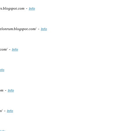
s.blogspot.com -
Info
lonrum.blogspot.com/ -
Info
.com/ -
Info
nfo
com -
Info
m/ -
Info