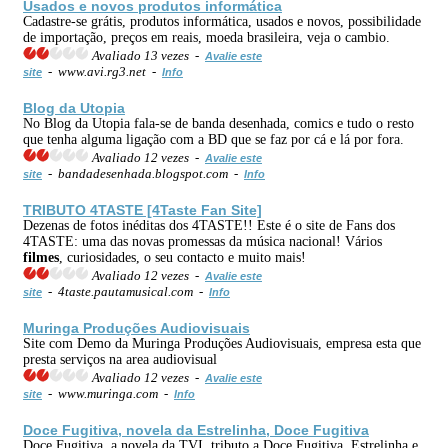
Usados e novos produtos informática
Cadastre-se grátis, produtos informática, usados e novos, possibilidade
de importação, preços em reais, moeda brasileira, veja o cambio.
Avaliado 13 vezes -
Avalie este
- www.avi.rg3.net -
site
Info
Blog da Utopia
No Blog da Utopia fala-se de banda desenhada, comics e tudo o resto
que tenha alguma ligação com a BD que se faz por cá e lá por fora.
Avaliado 12 vezes -
Avalie este
- bandadesenhada.blogspot.com -
site
Info
TRIBUTO 4TASTE [4Taste Fan Site]
Dezenas de fotos inéditas dos 4TASTE!! Este é o site de Fans dos
4TASTE: uma das novas promessas da música nacional! Vários
filmes
, curiosidades, o seu contacto e muito mais!
Avaliado 12 vezes -
Avalie este
- 4taste.pautamusical.com -
site
Info
Muringa Produções Audiovisuais
Site com Demo da Muringa Produções Audiovisuais, empresa esta que
presta serviços na area audiovisual
Avaliado 12 vezes -
Avalie este
- www.muringa.com -
site
Info
Doce Fugitiva, novela da Estrelinha, Doce Fugitiva
Doce Fugitiva, a novela da TVI, tributo a Doce Fugitiva, Estrelinha e