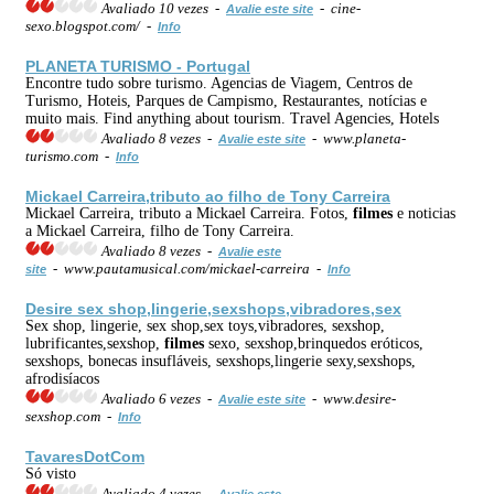
Avaliado 10 vezes -
- cine-
Avalie este site
sexo.blogspot.com/ -
Info
PLANETA TURISMO - Portugal
Encontre tudo sobre turismo. Agencias de Viagem, Centros de
Turismo, Hoteis, Parques de Campismo, Restaurantes, notícias e
muito mais. Find anything about tourism. Travel Agencies, Hotels
Avaliado 8 vezes -
- www.planeta-
Avalie este site
turismo.com -
Info
Mickael Carreira,tributo ao filho de Tony Carreira
Mickael Carreira, tributo a Mickael Carreira. Fotos,
filmes
e noticias
a Mickael Carreira, filho de Tony Carreira.
Avaliado 8 vezes -
Avalie este
- www.pautamusical.com/mickael-carreira -
site
Info
Desire sex shop,lingerie,sexshops,vibradores,sex
Sex shop, lingerie, sex shop,sex toys,vibradores, sexshop,
lubrificantes,sexshop,
filmes
sexo, sexshop,brinquedos eróticos,
sexshops, bonecas insufláveis, sexshops,lingerie sexy,sexshops,
afrodisíacos
Avaliado 6 vezes -
- www.desire-
Avalie este site
sexshop.com -
Info
TavaresDotCom
Só visto
Avaliado 4 vezes -
Avalie este