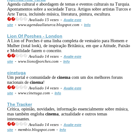
Agenda cultural e abordagem de temas e eventos culturais na Turquia.
Apontamentos sobre a sociedade Turca. Artigos sobre artistas Turcos e
Arte Turca, incluindo música, literatura, pintura, escultura.
Avaliado 15 vezes -
Avalie este
- www.agendaallaturca.blogspot.com -
site
Info
Lion Of Porches - London
A Lion of Porches é uma linha completa de vestuário para Homem e
Mulher (total look), de inspiração Britânica, em que a Atitude, Paixão
e Mobilidade fazem o conceito.
Avaliado 14 vezes -
Avalie este
- www.lionofporches.com -
site
Info
cinetuga
Um portal e comunidade de
cinema
com um dos melhores foruns
nacionais de
cinema
!
Avaliado 14 vezes -
Avalie este
- www.cinetuga.com -
site
Info
The Tracker
Crítica, opinião, novidades, informação essencialmente sobre música,
mas também engloba
cinema
, actualidade e outros temas
interessantes.
Avaliado 14 vezes -
Avalie este
- membio.blogspot.com -
site
Info