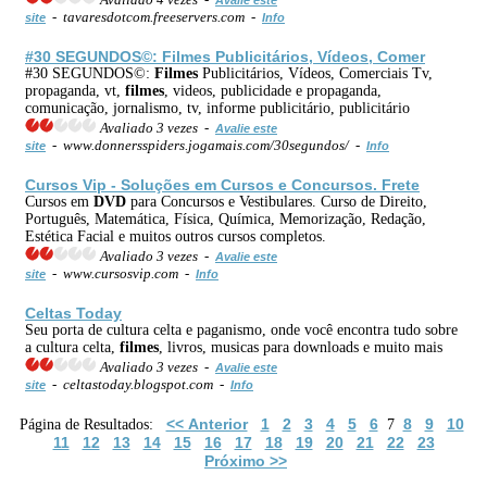
- tavaresdotcom.freeservers.com -
site
Info
#30 SEGUNDOS©:
Filmes
Publicitários, Vídeos, Comer
#30 SEGUNDOS©:
Filmes
Publicitários, Vídeos, Comerciais Tv,
propaganda, vt,
filmes
, videos, publicidade e propaganda,
comunicação, jornalismo, tv, informe publicitário, publicitário
Avaliado 3 vezes -
Avalie este
- www.donnersspiders.jogamais.com/30segundos/ -
site
Info
Cursos Vip - Soluções em Cursos e Concursos. Frete
Cursos em
DVD
para Concursos e Vestibulares. Curso de Direito,
Português, Matemática, Física, Química, Memorização, Redação,
Estética Facial e muitos outros cursos completos.
Avaliado 3 vezes -
Avalie este
- www.cursosvip.com -
site
Info
Celtas Today
Seu porta de cultura celta e paganismo, onde você encontra tudo sobre
a cultura celta,
filmes
, livros, musicas para downloads e muito mais
Avaliado 3 vezes -
Avalie este
- celtastoday.blogspot.com -
site
Info
<< Anterior
1
2
3
4
5
6
8
9
10
Página de Resultados:
7
11
12
13
14
15
16
17
18
19
20
21
22
23
Próximo >>