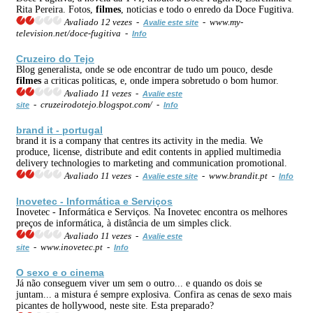
Rita Pereira. Fotos,
filmes
, noticias e todo o enredo da Doce Fugitiva.
Avaliado 12 vezes -
- www.my-
Avalie este site
television.net/doce-fugitiva -
Info
Cruzeiro do Tejo
Blog generalista, onde se ode encontrar de tudo um pouco, desde
filmes
a criticas politicas, e, onde impera sobretudo o bom humor.
Avaliado 11 vezes -
Avalie este
- cruzeirodotejo.blogspot.com/ -
site
Info
brand it - portugal
brand it is a company that centres its activity in the media. We
produce, license, distribute and edit contents in applied multimedia
delivery technologies to marketing and communication promotional.
Avaliado 11 vezes -
- www.brandit.pt -
Avalie este site
Info
Inovetec - Informática e Serviços
Inovetec - Informática e Serviços. Na Inovetec encontra os melhores
preços de informática, à distância de um simples click.
Avaliado 11 vezes -
Avalie este
- www.inovetec.pt -
site
Info
O sexo e o
cinema
Já não conseguem viver um sem o outro... e quando os dois se
juntam... a mistura é sempre explosiva. Confira as cenas de sexo mais
picantes de hollywood, neste site. Esta preparado?