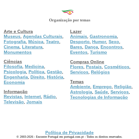
Organização por temas
Arte e Cultura
Lazer
Museus
Agendas Culturais
Animais
Gastronomia
,
,
,
,
Fotografia
Música
Teatro
Desporto
Humor
Sexo
,
,
,
,
,
,
Cinema
Literatura
Bares
Dança
Encontros
,
,
,
,
,
Monumentos
Eventos
Turismo
,
Ciências
Compras Online
Filosofia
Medicina
,
,
Flores
Postais
Cosméticos
,
,
,
Psicologia
Política
Gestão
,
,
,
Serviços
Relógios
,
Engenharia
Direito
História
,
,
,
Temas
Economia
Ambiente
Emprego
Religião
,
,
,
Informação
Astrologia
Saúde
Serviços
,
,
,
Revistas
Internet
Rádio
,
,
,
Tecnologias de Informação
Televisão
Jornais
,
Política de Privacidade
© 2003-2026 - Encontre Portugal em portugal.com.pt - Todos os direitos reservados.