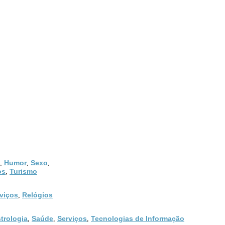
Humor
Sexo
,
,
,
os
Turismo
,
viços
Relógios
,
trologia
Saúde
Serviços
Tecnologias de Informação
,
,
,