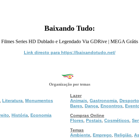
Baixando Tudo:
Filmes Series HD Dublado e Legendado Via GDRive | MEGA Grátis
Link directo para https://baixandotudo.net/
Organização por temas
Lazer
Literatura
Monumentos
Animais
Gastronomia
Desporto
,
,
,
,
Bares
Dança
Encontros
Event
,
,
,
reito
História
Economia
,
,
Compras Online
Flores
Postais
Cosméticos
Ser
,
,
,
Temas
Ambiente
Emprego
Religião
As
,
,
,